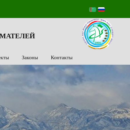
МАТЕЛЕЙ
екты
Законы
Контакты