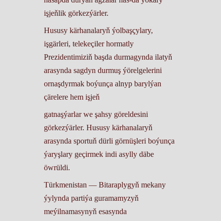
işjeňlik görkezýärler.
Hususy kärhanalaryň ýolbaşçylary,
işgärleri, telekeçiler hormatly
Prezidentimiziň başda durmagynda ilatyň
arasynda sagdyn durmuş ýörelgelerini
ornaşdyrmak boýunça alnyp barylýan
çärelere hem işjeň
gatnaşýarlar we şahsy göreldesini
görkezýärler. Hususy kärhanalaryň
arasynda sportuň dürli görnüşleri boýunça
ýaryşlary geçirmek indi asylly däbe
öwrüldi.
Türkmenistan — Bitaraplygyň mekany
ýylynda partiýa guramamyzyň
meýilnamasynyň esasynda