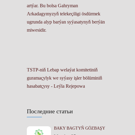
artýar. Bu bolsa Gahryman
Arkadagymyzyň telekeçiligi ösdürmek
ugrunda alyp barýan syýasatynyň berýän
miwesidir.
TSTP-niň Lebap welaýat komitetiniň
guramaçylyk we syýasy işler bölüminiň
hasabatçysy - Leýla Rejepowa
Последние статьи
BAKY BAGTYŇ GÖZBAŞY