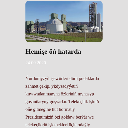
Hemişe öň hatarda
24.09.2020
Ýurdumyzyň işewürleri dürli pudaklarda
zähmet çekip, ykdysadyýetiň
kuwwatlanmagyna özleriniň mynasyp
goşantlaryny goşýarlar. Telekeçilik işiniň
öňe gitmegine hut hormatly
Prezidentimiziň özi goldaw berýär we
telekeçileriň işlemekleri üçin oňaýly