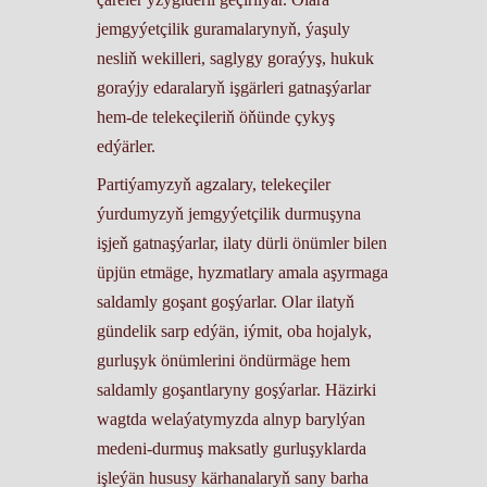
jemgyýetçilik guramalarynyň, ýaşuly
nesliň wekilleri, saglygy goraýyş, hukuk
goraýjy edaralaryň işgärleri gatnaşýarlar
hem-de telekeçileriň öňünde çykyş
edýärler.
Partiýamyzyň agzalary, telekeçiler
ýurdumyzyň jemgyýetçilik durmuşyna
işjeň gatnaşýarlar, ilaty dürli önümler bilen
üpjün etmäge, hyzmatlary amala aşyrmaga
saldamly goşant goşýarlar. Olar ilatyň
gündelik sarp edýän, iýmit, oba hojalyk,
gurluşyk önümlerini öndürmäge hem
saldamly goşantlaryny goşýarlar. Häzirki
wagtda welaýatymyzda alnyp barylýan
medeni-durmuş maksatly gurluşyklarda
işleýän hususy kärhanalaryň sany barha