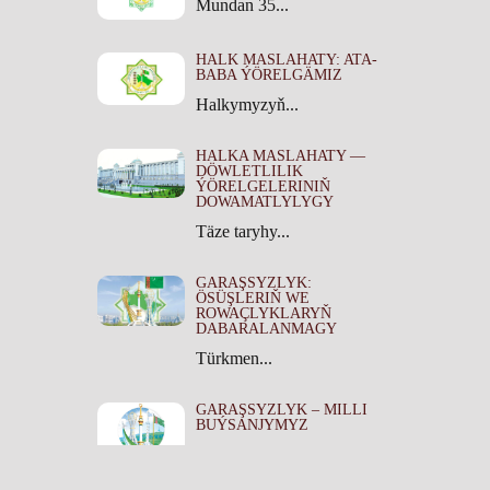
Mundan 35...
HALK MASLAHATY: ATA-
BABA ÝÖRELGÄMIZ
Halkymyzyň...
HALKA MASLAHATY —
DÖWLETLILIK
ÝÖRELGELERINIŇ
DOWAMATLYLYGY
Täze taryhy...
GARAŞSYZLYK:
ÖSÜŞLERIŇ WE
ROWAÇLYKLARYŇ
DABARALANMAGY
Türkmen...
GARAŞSYZLYK – MILLI
BUÝSANJYMYZ
Her bir...