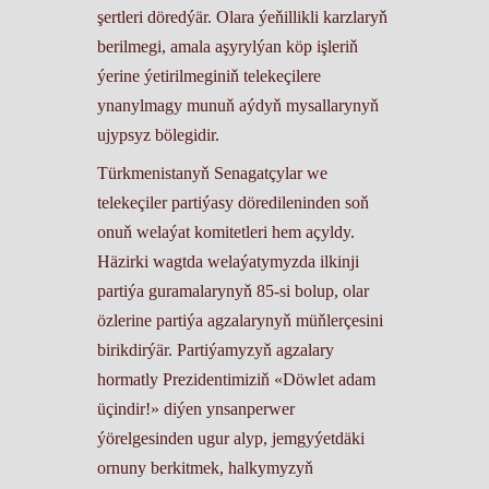
şertleri döredýär. Olara ýeňillikli karzlaryň
berilmegi, amala aşyrylýan köp işleriň
ýerine ýetirilmeginiň telekeçilere
ynanylmagy munuň aýdyň mysallarynyň
ujypsyz bölegidir.
Türkmenistanyň Senagatçylar we
telekeçiler partiýasy döredileninden soň
onuň welaýat komitetleri hem açyldy.
Häzirki wagtda welaýatymyzda ilkinji
partiýa guramalarynyň 85-si bolup, olar
özlerine partiýa agzalarynyň müňlerçesini
birikdirýär. Partiýamyzyň agzalary
hormatly Prezidentimiziň «Döwlet adam
üçindir!» diýen ynsanperwer
ýörelgesinden ugur alyp, jemgyýetdäki
ornuny berkitmek, halkymyzyň