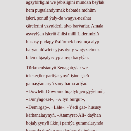
agzybirligini we jebisligini mundan beýläk
hem pugtalandyrmak babatda möhüm
işleri, şonuň ýaly-da wagyz-nesihat
çärelerini yzygiderli alyp barýarlar. Amala
aşyrylýan işleriň ählisi milli Liderimiziň
hususy pudagy ösdürmek boýunça alyp
barýan döwlet syýasatyny wagyz etmek
bilen utgaşdyrylyp alnyp barylýar.
Türkmenistanyň Senagatçylar we
telekeçiler partiýasynyň işine işjeň
gatnaşýanlaryň sany barha artýar.
«Döwletli-Döwran» hojalyk jemgyýetiniň,
«Dünýägözel», «Altyn bürgüt»,
«Demirgap», «Läle», «Ýedi gat» hususy
kärhanalarynyň, «Atamyrat-Ali» daýhan
hojalygynyň ilkinji partiýa guramalarynda
hasapda durýan agzalar has-da ýokary