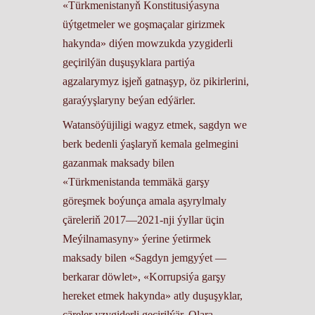
«Türkmenistanyň Konstitusiýasyna
üýtgetmeler we goşmaçalar girizmek
hakynda» diýen mowzukda yzygiderli
geçirilýän duşuşyklara partiýa
agzalarymyz işjeň gatnaşyp, öz pikirlerini,
garaýyşlaryny beýan edýärler.
Watansöýüjiligi wagyz etmek, sagdyn we
berk bedenli ýaşlaryň kemala gelmegini
gazanmak maksady bilen
«Türkmenistanda temmäkä garşy
göreşmek boýunça amala aşyrylmaly
çäreleriň 2017—2021-nji ýyllar üçin
Meýilnamasyny» ýerine ýetirmek
maksady bilen «Sagdyn jemgyýet —
berkarar döwlet», «Korrupsiýa garşy
hereket etmek hakynda» atly duşuşyklar,
çäreler yzygiderli geçirilýär. Olara