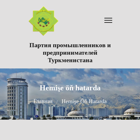
Партия промышленников и
предпринимателей
Туркменистана
Hemişe öň hatarda
Главная
Hemişe Öň Hatarda