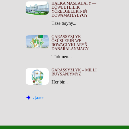
HALKA MASLAHATY —
DÖWLETLILIK
ÝÖRELGELERINIŇ
DOWAMATLYLYGY
Täze taryhy...
GARAŞSYZLYK:
ÖSÜŞLERIŇ WE
ROWAÇLYKLARYŇ
DABARALANMAGY
Türkmen...
GARAŞSYZLYK – MILLI
BUÝSANJYMYZ
Her bir...
Далее