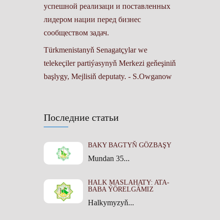
успешной реализаци и поставленных
лидером нации перед бизнес
сообществом задач.
Türkmenistanyň Senagatçylar we
telekeçiler partiýasynyň Merkezi geňeşiniň
başlygy, Mejlisiň deputaty. - S.Owganow
Последние статьи
BAKY BAGTYŇ GÖZBAŞY
Mundan 35...
HALK MASLAHATY: ATA-
BABA ÝÖRELGÄMIZ
Halkymyzyň...