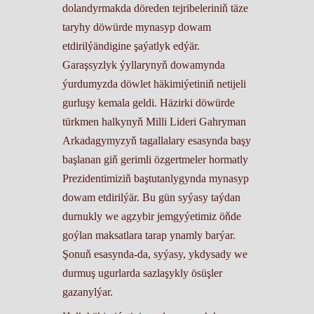
dolandyrmakda döreden tejribeleriniň täze
taryhy döwürde mynasyp dowam
etdirilýändigine şaýatlyk edýär.
Garaşsyzlyk ýyllarynyň dowamynda
ýurdumyzda döwlet häkimiýetiniň netijeli
gurluşy kemala geldi. Häzirki döwürde
türkmen halkynyň Milli Lideri Gahryman
Arkadagymyzyň tagallalary esasynda başy
başlanan giň gerimli özgertmeler hormatly
Prezidentimiziň baştutanlygynda mynasyp
dowam etdirilýär. Bu gün syýasy taýdan
durnukly we agzybir jemgyýetimiz öňde
goýlan maksatlara tarap ynamly barýar.
Şonuň esasynda-da, syýasy, ykdysady we
durmuş ugurlarda sazlaşykly ösüşler
gazanylýar.