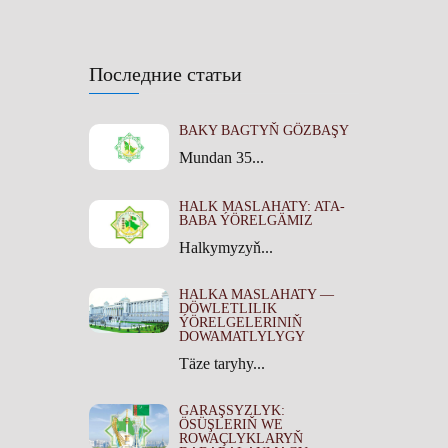
Последние статьи
BAKY BAGTYŇ GÖZBAŞY
Mundan 35...
HALK MASLAHATY: ATA-
BABA ÝÖRELGÄMIZ
Halkymyzyň...
HALKA MASLAHATY —
DÖWLETLILIK
ÝÖRELGELERINIŇ
DOWAMATLYLYGY
Täze taryhy...
GARAŞSYZLYK:
ÖSÜŞLERIŇ WE
ROWAÇLYKLARYŇ