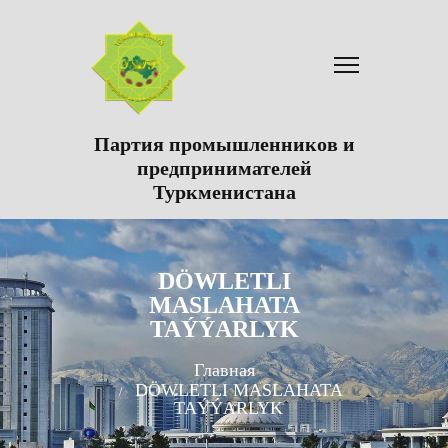
Партия промышленников и
предпринимателей
Туркменистана
DÖWLETLI
MASLAHATA
TAÝÝARLYK
Главная
DÖWLETLI MASLAHATA
TAÝÝARLYK