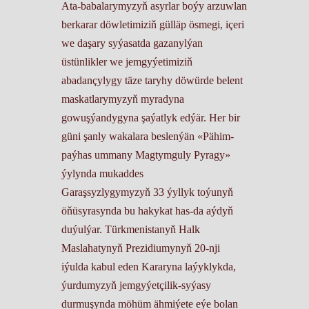
Ata-babalarymyzyň asyrlar boýy arzuwlan
berkarar döwletimiziň gülläp ösmegi, içeri
we daşary syýasatda gazanylýan
üstünlikler we jemgyýetimiziň
abadançylygy täze taryhy döwürde belent
maskatlarymyzyň myradyna
gowuşýandygyna şaýatlyk edýär. Her bir
güni şanly wakalara beslenýän «Pähim-
paýhas ummany Magtymguly Pyragy»
ýylynda mukaddes
Garaşsyzlygymyzyň 33 ýyllyk toýunyň
öňüsyrasynda bu hakykat has-da aýdyň
duýulýar. Türkmenistanyň Halk
Maslahatynyň Prezidiumynyň 20-nji
iýulda kabul eden Kararyna laýyklykda,
ýurdumyzyň jemgyýetçilik-syýasy
durmuşynda möhüm ähmiýete eýe bolan