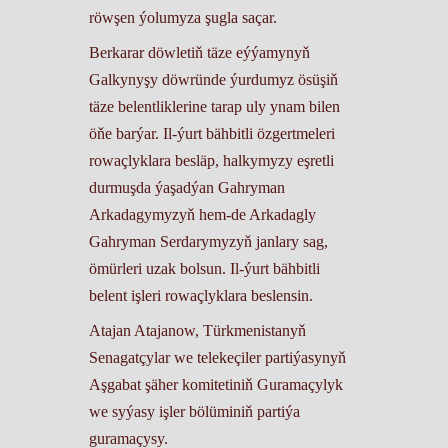
röwşen ýolumyza şugla saçar.
Berkarar döwletiň täze eýýamynyň
Galkynyşy döwründe ýurdumyz ösüşiň
täze belentliklerine tarap uly ynam bilen
öňe barýar. Il-ýurt bähbitli özgertmeleri
rowaçlyklara besläp, halkymyzy eşretli
durmuşda ýaşadýan Gahryman
Arkadagymyzyň hem-de Arkadagly
Gahryman Serdarymyzyň janlary sag,
ömürleri uzak bolsun. Il-ýurt bähbitli
belent işleri rowaçlyklara beslensin.
Atajan Atajanow, Türkmenistanyň
Senagatçylar we telekeçiler partiýasynyň
Aşgabat şäher komitetiniň Guramaçylyk
we syýasy işler bölüminiň partiýa
guramaçysy.