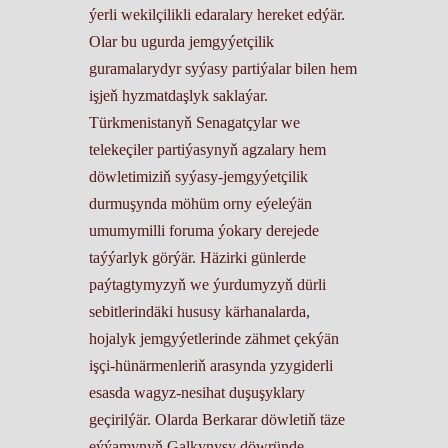
ýerli wekilçilikli edaralary hereket edýär.
Olar bu ugurda jemgyýetçilik
guramalarydyr syýasy partiýalar bilen hem
işjeň hyzmatdaşlyk saklaýar.
Türkmenistanyň Senagatçylar we
telekeçiler partiýasynyň agzalary hem
döwletimiziň syýasy-jemgyýetçilik
durmuşynda möhüm orny eýeleýän
umumymilli foruma ýokary derejede
taýýarlyk görýär. Häzirki günlerde
paýtagtymyzyň we ýurdumyzyň dürli
sebitlerindäki hususy kärhanalarda,
hojalyk jemgyýetlerinde zähmet çekýän
işçi-hünärmenleriň arasynda yzygiderli
esasda wagyz-nesihat duşuşyklary
geçirilýär. Olarda Berkarar döwletiň täze
eýýamynyň Galkynyşy döwründe