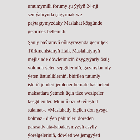
umumymilli forumy şu ýylyň 24-nji
sentýabrynda çagyrmak we
paýtagtymyzdaky Maslahat köşgünde
geçirmek bellenildi.
Şanly baýramyň öňüsyrasynda geçiriljek
Türkmenistanyň Halk Maslahatynyň
mejlisinde döwletimiziň özygtyýarly ösüş
ýolunda ýeten sepgitleriniň, gazanylan uly
ýeten üstünliklerniň, bitirilen tutumly
işleriň jemleri jemlener hem-de has belent
maksatlara ýetmek üçin täze wezipeler
kesgitleniler. Munuň özi «Geňeşli il
salamat», «Maslahatly biçilen don gysga
bolmaz» diýen pähimleri döreden
parasatly ata-babalarymyzyň asylly
ýörelgeleriniň, döwleti we jemgyýeti