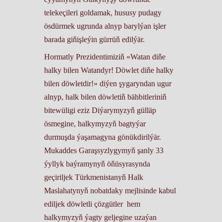
telekeçileri goldamak, hususy pudagy
ösdürmek ugrunda alnyp barylýan işler
barada giňişleýin gürrüň edilýär.
Hormatly Prezidentimiziň «Watan diňe
halky bilen Watandyr! Döwlet diňe halky
bilen döwletdir!» diýen şygaryndan ugur
alnyp, halk bilen döwletiň bähbitleriniň
bitewüligi eziz Diýarymyzyň gülläp
ösmegine, halkymyzyň bagtyýar
durmuşda ýaşamagyna gönükdirilýär.
Mukaddes Garaşsyzlygymyň şanly 33
ýyllyk baýramynyň öňüsyrasynda
geçiriljek Türkmenistanyň Halk
Maslahatynyň nobatdaky mejlisinde kabul
ediljek döwletli çözgütler hem
halkymyzyň ýagty geljegine uzaýan