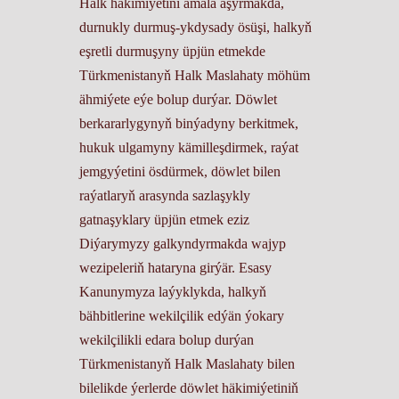
Halk häkimiýetini amala aşyrmakda,
durnukly durmuş-ykdysady ösüşi, halkyň
eşretli durmuşyny üpjün etmekde
Türkmenistanyň Halk Maslahaty möhüm
ähmiýete eýe bolup durýar. Döwlet
berkararlygynyň binýadyny berkitmek,
hukuk ulgamyny kämilleşdirmek, raýat
jemgyýetini ösdürmek, döwlet bilen
raýatlaryň arasynda sazlaşykly
gatnaşyklary üpjün etmek eziz
Diýarymyzy galkyndyrmakda wajyp
wezipeleriň hataryna girýär. Esasy
Kanunymyza laýyklykda, halkyň
bähbitlerine wekilçilik edýän ýokary
wekilçilikli edara bolup durýan
Türkmenistanyň Halk Maslahaty bilen
bilelikde ýerlerde döwlet häkimiýetiniň