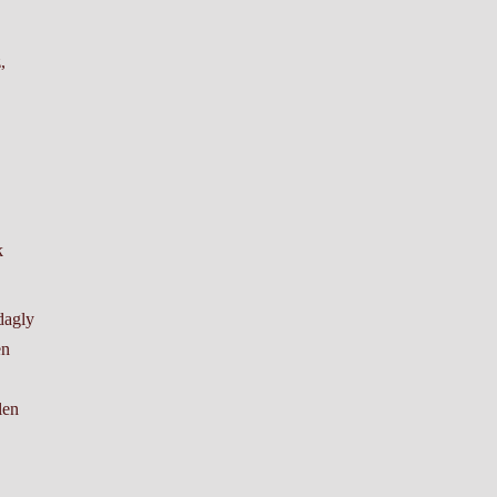
,
k
dagly
en
len