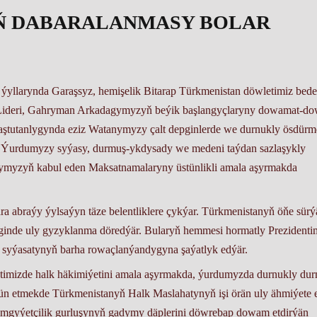
Ň DABARALANMASY BOLAR
ýyllarynda Garaşsyz, hemişelik Bitarap Türkmenistan döwletimiz bed
i Lideri, Gahryman Arkadagymyzyň beýik başlangyçlaryny dowamat-d
ştutanlygynda eziz Watanymyzy çalt depginlerde we durnukly ösdür
ýar. Ýurdumyzy syýasy, durmuş-ykdysady we medeni taýdan sazlaşykly
nymyzyň kabul eden Maksatnamalaryny üstünlikli amala aşyrmakda
ra abraýy ýylsaýyn täze belentliklere çykýar. Türkmenistanyň öňe sürý
ginde uly gyzyklanma döredýär. Bularyň hemmesi hormatly Prezidenti
ry syýasatynyň barha rowaçlanýandygyna şaýatlyk edýär.
timizde halk häkimiýetini amala aşyrmakda, ýurdumyzda durnukly du
ün etmekde Türkmenistanyň Halk Maslahatynyň işi örän uly ähmiýete 
jemgyýetçilik gurluşynyň gadymy däplerini döwrebap dowam etdirýän