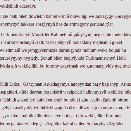
kilçilikli edaradyr.
e halk bilen döwletiň bähbitleriniň bitewiligi we sazlaşygy Garaşsyz
atanymyzyň halkara abraýynyň has-da artmagyny şertlendirýär.
 Türkmenistanyň Ministrler Kabinetiniň giňişleýin mejlisinde mukaddes
de Türkmenistanyň Halk Maslahatynyň nobatdaky mejlisiniň gözel
. Döwletimiziň we jemgyýetimizde durmuşynda möhüm waka boljak bu
zerurdygyny nygtady. Şonuň bilen baglylykda Türkmenistanyň Halk
lykda giň wekilçilikli bu forumy çagyrmak we guramaçylykly geçirme
 Milli Lideri, Gahryman Arkadagymyz tarapyndan başy başlanyp, Arka
pgitleri, öňde durýan jogapkärli wezipeleri halkymyzyň wekilleri bil
 bähbitli çözgütleri kabul etmegiň bu günki gün asylly däpleriň birine
elýän asylly däpleri häzirki wagtda täze, döwrebap many-mazmun bi
a aşyrmakda möhüm ähmiýete eýe bolýar. Giň wekilçilikli forumda
e garalar we degişli çözgütler kabul ediler. Şol taryhy çözgütler