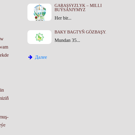
GARAŞSYZLYK – MILLI
BUÝSANJYMYZ
Her bir...
BAKY BAGTYŇ GÖZBAŞY.
ew
Mundan 35...
owam
mekde
Далее
än
miziň
rmuş-
eýe