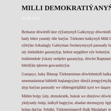
MILLI DEMOKRATIÝANY
20.08.2024
Berkarar döwletiň täze eýýamynyň Galkynyşy döwrüniň 
bady bilen ynamly öňe barýar. Türkmen halkynyň Mill
eýleýän Arkadagly Gahryman Serdarymyzyň parasatly ba
uly üstünlikler gazanylyp, belent sepgitlere eýe bolun
ösdürmekde ýokary netijeler gazanylyp, döwlet Baştuta
bitirilýän işlerem guwandyrýar.
Garaşsyz, baky Bitarap Türkmenistan döwletimiziň halka
umumadamzat bähbitli başlangyçlary dünýä jemgyýetçili
alyp barýan parasatly we öňdengörüjilikli içeri we daşa
Mälim bolşy ýaly, demokratik, hukuk we dünýewi döwle
ykdysady ösüşi, halkyň bagtyýar, abadan durmuşyny üpj
bolup durýar. Sebäbi, Türkmenistanyň Halk Maslahaty 