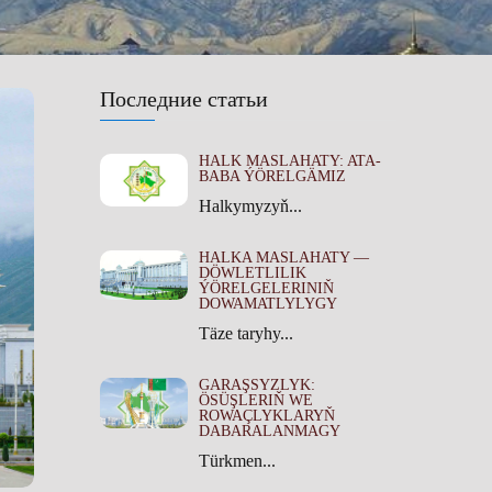
Последние статьи
HALK MASLAHATY: ATA-
BABA ÝÖRELGÄMIZ
Halkymyzyň...
HALKA MASLAHATY —
DÖWLETLILIK
ÝÖRELGELERINIŇ
DOWAMATLYLYGY
Täze taryhy...
GARAŞSYZLYK:
ÖSÜŞLERIŇ WE
ROWAÇLYKLARYŇ
DABARALANMAGY
Türkmen...