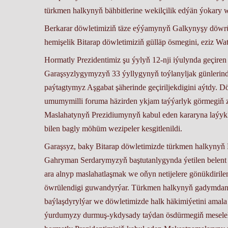
türkmen halkynyň bähbitlerine wekilçilik edýän ýokary we
Berkarar döwletimiziň täze eýýamynyň Galkynyşy döwründ
hemişelik Bitarap döwletimiziň gülläp ösmegini, eziz W
Hormatly Prezidentimiz şu ýylyň 12-nji iýulynda geçiren
Garaşsyzlygymyzyň 33 ýyllygynyň toýlanyljak günlerin
paýtagtymyz Aşgabat şäherinde geçiriljekdigini aýtdy
umumymilli foruma häzirden ykjam taýýarlyk görmegiň 
Maslahatynyň Prezidiumynyň kabul eden kararyna laýyk
bilen bagly möhüm wezipeler kesgitlenildi.
Garaşsyz, baky Bitarap döwletimizde türkmen halkynyň
Gahryman Serdarymyzyň baştutanlygynda ýetilen belent se
ara alnyp maslahatlaşmak we oňyn netijelere gönükdirilen
öwrülendigi guwandyrýar. Türkmen halkynyň gadymdan g
baýlaşdyrylýar we döwletimizde halk häkimiýetini amal
ýurdumyzy durmuş-ykdysady taýdan ösdürmegiň meselelerin