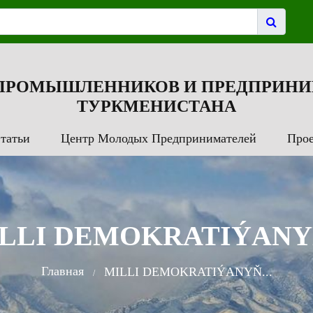
 ПРОМЫШЛЕННИКОВ И ПРЕДПРИНИ
ТУРКМЕНИСТАНА
татьи
Центр Молодых Предпринимателей
Про
LLI DEMOKRATIÝANYŇ
Главная
MILLI DEMOKRATIÝANYŇ...