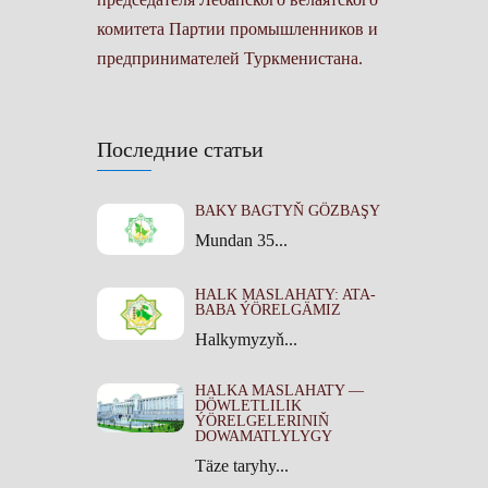
комитета Партии промышленников и
предпринимателей Туркменистана.
Последние статьи
BAKY BAGTYŇ GÖZBAŞY
Mundan 35...
HALK MASLAHATY: ATA-
BABA ÝÖRELGÄMIZ
Halkymyzyň...
HALKA MASLAHATY —
DÖWLETLILIK
ÝÖRELGELERINIŇ
DOWAMATLYLYGY
Täze taryhy...