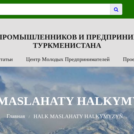
 ПРОМЫШЛЕННИКОВ И ПРЕДПРИНИ
ТУРКМЕНИСТАНА
татьи
Центр Молодых Предпринимателей
Про
MASLAHATY HALKYMY
Главная
HALK MASLAHATY HALKYMYZYŇ...