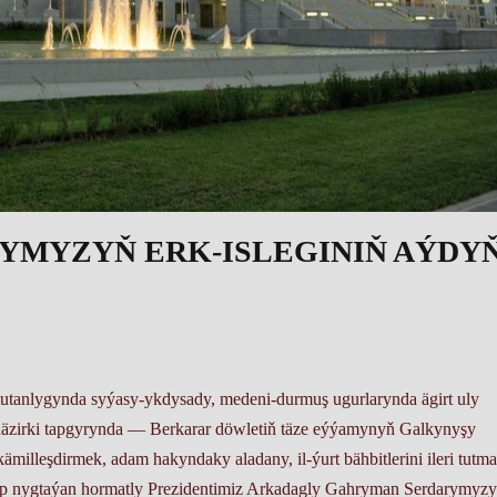
YMYZYŇ ERK-ISLEGINIŇ AÝDY
tanlygynda syýasy-ykdysady, medeni-durmuş ugurlarynda ägirt uly
iň häzirki tapgyrynda — Berkarar döwletiň täze eýýamynyň Galkynyşy
milleşdirmek, adam hakyndaky aladany, il-ýurt bähbitlerini ileri tutm
ýip nygtaýan hormatly Prezidentimiz Arkadagly Gahryman Serdarymyz