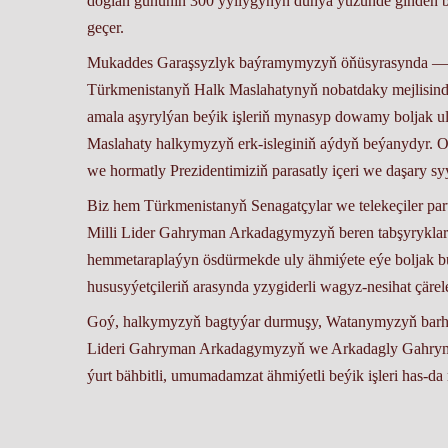
doglan gününiň 300 ýyllygynyň dünýä ýüzünde giňden b
geçer.
Mukaddes Garaşsyzlyk baýramymyzyň öňüsyrasynda — 24-
Türkmenistanyň Halk Maslahatynyň nobatdaky mejlisinde
amala aşyrylýan beýik işleriň mynasyp dowamy boljak ul
Maslahaty halkymyzyň erk-isleginiň aýdyň beýanydyr. 
we hormatly Prezidentimiziň parasatly içeri we daşary 
Biz hem Türkmenistanyň Senagatçylar we telekeçiler par
Milli Lider Gahryman Arkadagymyzyň beren tabşyryklar
hemmetaraplaýyn ösdürmekde uly ähmiýete eýe boljak bu 
hususyýetçileriň arasynda yzygiderli wagyz-nesihat çärele
Goý, halkymyzyň bagtyýar durmuşy, Watanymyzyň barha 
Lideri Gahryman Arkadagymyzyň we Arkadagly Gahryman 
ýurt bähbitli, umumadamzat ähmiýetli beýik işleri has-da
Ýagmyr Ödäýew, Türkmenistanyň Senagatçylar we teleke
işler bölüminiň müdiri.