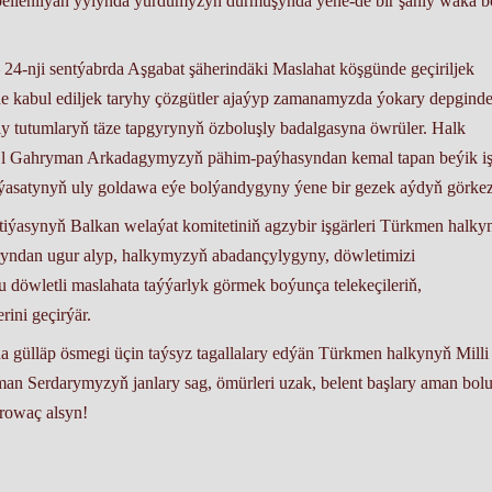
ellenilýän ýylynda ýurdumyzyň durmuşynda ýene-de bir şanly waka b
nji sentýabrda Aşgabat şäherindäki Maslahat köşgünde geçiriljek
 kabul ediljek taryhy çözgütler ajaýyp zamanamyzda ýokary depgind
y tutumlaryň täze tapgyrynyň özboluşly badalgasyna öwrüler. Halk
Ol Gahryman Arkadagymyzyň pähim-paýhasyndan kemal tapan beýik iş
syýasatynyň uly goldawa eýe bolýandygyny ýene bir gezek aýdyň görke
tiýasynyň Balkan welaýat komitetiniň agzybir işgärleri Türkmen halky
yndan ugur alyp, halkymyzyň abadançylygyny, döwletimizi
döwletli maslahata taýýarlyk görmek boýunça telekeçileriň,
rini geçirýär.
gülläp ösmegi üçin taýsyz tagallalary edýän Türkmen halkynyň Milli
Serdarymyzyň janlary sag, ömürleri uzak, belent başlary aman bolup
 rowaç alsyn!
çiler partiýasynyň Balkan welaýat komitetiniň Guramaçylyk we syýa