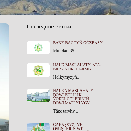
Последние статьи
BAKY BAGTYŇ GÖZBAŞY
Mundan 35...
HALK MASLAHATY: ATA-
BABA ÝÖRELGÄMIZ
Halkymyzyň...
HALKA MASLAHATY —
DÖWLETLILIK
ÝÖRELGELERINIŇ
DOWAMATLYLYGY
Täze taryhy...
GARAŞSYZLYK:
ÖSÜŞLERIŇ WE