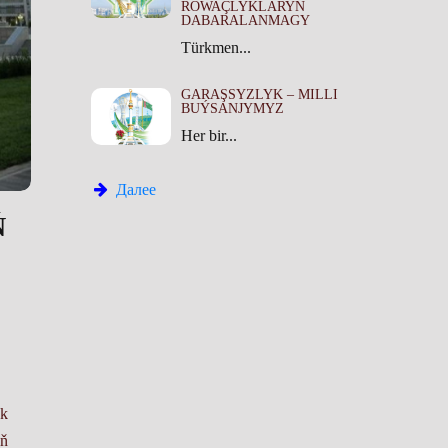
ROWAÇLYKLARYŇ
DABARALANMAGY
Türkmen...
GARAŞSYZLYK – MILLI
BUÝSANJYMYZ
Her bir...
Далее
Ň
ak
yň