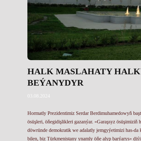
HALK MASLAHATY HALK
BEÝANYDYR
03.08.2024
Hormatly Prezidentimiz Serdar Berdimuhamedowyň baştu
ösüşleri, öňegidişlikleri gazanýar. «Garaşsyz ösüşimiz
döwründe demokratik we adalatly jemgyýetimizi has-da kä
bilen, biz Türkmenistany ynamly öňe alyp barýarys» di