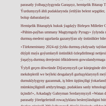
parasatly ýolbaşçylygynda Garaşsyz, hemişelik Bitarap 
Ýurdumyzyň ähli pudaklarynda ýetilýän belent sepgitler, 
bolup dabaralanýar.
Hemişelik Bitaraplyk hukuk ýagdaýy Birleşen Milletler 
«Pähim-paýhas ummany Magtymguly Pyragy» ýylynda mu
durmuş-medeni ugurlarda gazanylýan uly üstünlikler bile
«Türkmenistany 2024-nji ýylda durmuş-ykdysady taýd
düýpli maýa goýumlaryň üstünlikli özleşdirilmegi neti
ýaşaýyş-durmuş derejesini öňküdenem gowulandyrmaga gön
Ýylyň geçen döwründe Diýarymyzyň çar künjeginde döwr
mekdepleriň we beýleki desgalaryň gurluşyklarynyň meý
durnuklylygyny gazanmak, iş bilen üpjünçiligi ýokarlan
mümkinçiliginiň artdyrylmagy, pudaklara sanly tehno
üçindir!», Arkadagly Gahryman Serdarymyzyň «Watan diň
parasatly ýörelgeleriniň rowaçlyklara beslenýändigini 