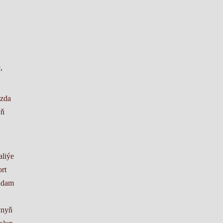
,
yzda
yň
aliýe
rt
 adam
ynyň