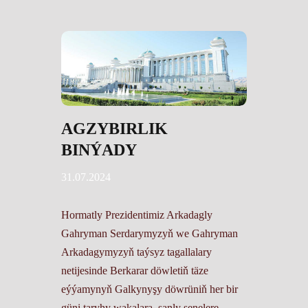
AGZYBIRLIK
BINÝADY
31.07.2024
Hormatly Prezidentimiz Arkadagly
Gahryman Serdarymyzyň we Gahryman
Arkadagymyzyň taýsyz tagallalary
netijesinde Berkarar döwletiň täze
eýýamynyň Galkynyşy döwrüniň her bir
güni taryhy wakalara, şanly senelere