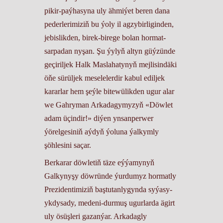
pikir-paýhasyna uly ähmiýet beren dana
pederlerimiziň bu ýoly il agzybirliginden,
jebislikden, birek-birege bolan hormat-
sarpadan nyşan. Şu ýylyň altyn güýzünde
geçiriljek Halk Maslahatynyň mejlisindäki
öňe sürüljek meselelerdir kabul ediljek
kararlar hem şeýle bitewülikden ugur alar
we Gahryman Arkadagymyzyň «Döwlet
adam üçindir!» diýen ynsanperwer
ýörelgesiniň aýdyň ýoluna ýalkymly
şöhlesini saçar.
Berkarar döwletiň täze eýýamynyň
Galkynyşy döwründe ýurdumyz hormatly
Prezidentimiziň baştutanlygynda syýasy-
ykdysady, medeni-durmuş ugurlarda ägirt
uly ösüşleri gazanýar. Arkadagly