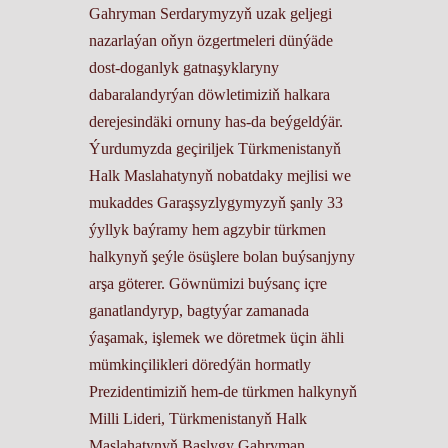
Gahryman Serdarymyzyň uzak geljegi
nazarlaýan oňyn özgertmeleri dünýäde
dost-doganlyk gatnaşyklaryny
dabaralandyrýan döwletimiziň halkara
derejesindäki ornuny has-da beýgeldýär.
Ýurdumyzda geçiriljek Türkmenistanyň
Halk Maslahatynyň nobatdaky mejlisi we
mukaddes Garaşsyzlygymyzyň şanly 33
ýyllyk baýramy hem agzybir türkmen
halkynyň şeýle ösüşlere bolan buýsanjyny
arşa göterer. Göwnümizi buýsanç içre
ganatlandyryp, bagtyýar zamanada
ýaşamak, işlemek we döretmek üçin ähli
mümkinçilikleri döredýän hormatly
Prezidentimiziň hem-de türkmen halkynyň
Milli Lideri, Türkmenistanyň Halk
Maslahatynyň Başlygy Gahryman