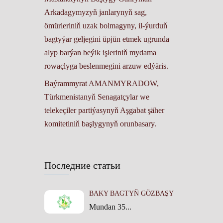
Arkadagymyzyň janlarynyň sag,
ömürleriniň uzak bolmagyny, il-ýurduň
bagtyýar geljegini üpjün etmek ugrunda
alyp barýan beýik işleriniň mydama
rowaçlyga beslenmegini arzuw edýäris.
Baýrammyrat AMANMYRADOW,
Türkmenistanyň Senagatçylar we
telekeçiler partiýasynyň Aşgabat şäher
komitetiniň başlygynyň orunbasary.
Последние статьи
BAKY BAGTYŇ GÖZBAŞY
Mundan 35...