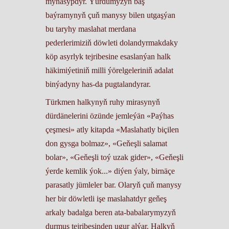
mynasypdyr. Ýurdumyzyň baş
baýramynyň çuň manysy bilen utgaşýan
bu taryhy maslahat merdana
pederlerimiziň döwleti dolandyrmakdaky
köp asyrlyk tejribesine esaslanýan halk
häkimiýetiniň milli ýörelgeleriniň adalat
binýadyny has-da pugtalandyrar.
Türkmen halkynyň ruhy mirasynyň
dürdänelerini özünde jemleýän «Paýhas
çeşmesi» atly kitapda «Maslahatly biçilen
don gysga bolmaz», «Geňeşli salamat
bolar», «Geňeşli toý uzak gider», «Geňeşli
ýerde kemlik ýok...» diýen ýaly, birnäçe
parasatly jümleler bar. Olaryň çuň manysy
her bir döwletli işe maslahatdyr geňeş
arkaly badalga beren ata-babalarymyzyň
durmuş tejribesinden ugur alýar. Halkyň