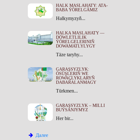
HALK MASLAHATY: ATA-
BABA ÝÖRELGÄMIZ
Halkymyzyň...
HALKA MASLAHATY —
DÖWLETLILIK
ÝÖRELGELERINIŇ
DOWAMATLYLYGY
Täze taryhy...
GARAŞSYZLYK:
ÖSÜŞLERIŇ WE
ROWAÇLYKLARYŇ
DABARALANMAGY
Türkmen...
GARAŞSYZLYK – MILLI
BUÝSANJYMYZ
Her bir...
Далее