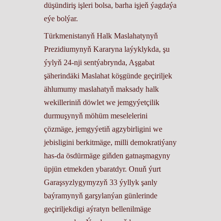
düşündiriş işleri bolsa, barha işjeň ýagdaýa
eýe bolýar.
Türkmenistanyň Halk Maslahatynyň
Prezidiumynyň Kararyna laýyklykda, şu
ýylyň 24-nji sentýabrynda, Aşgabat
şäherindäki Maslahat köşgünde geçiriljek
ählumumy maslahatyň maksady halk
wekilleriniň döwlet we jemgyýetçilik
durmuşynyň möhüm meselelerini
çözmäge, jemgyýetiň agzybirligini we
jebisligini berkitmäge, milli demokratiýany
has-da ösdürmäge giňden gatnaşmagyny
üpjün etmekden ybaratdyr. Onuň ýurt
Garaşsyzlygymyzyň 33 ýyllyk şanly
baýramynyň garşylanýan günlerinde
geçiriljekdigi aýratyn bellenilmäge