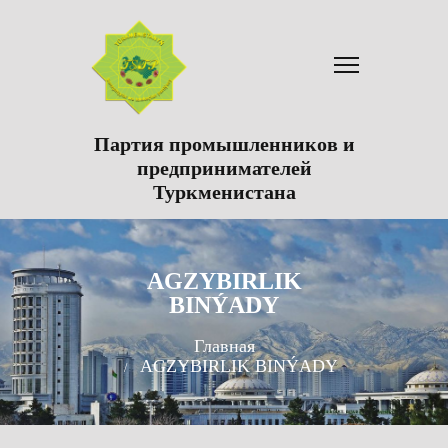
Партия промышленников и
предпринимателей
Туркменистана
AGZYBIRLIK
BINÝADY
Главная
AGZYBIRLIK BINÝADY