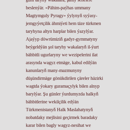
beslenýär. «Pähim-paýhas ummany
Magtymguly Pyragy» ýylynyň syýasy-
jemgyýetçilik ähmiýeti hem täze türkmen
taryhyna altyn harplar bilen ýazylýar.
Ajaýyp döwrümiziň gadyr-gymmatyny
beýgeldýän şol taryhy wakalaryň il-ýurt
bähbitli ugurlaryny we wezipelerini ilat
arasynda wagyz etmäge, kabul edilýän
kanunlaryň many-mazmunyny
düşündirmäge gönükdirilen çäreler häzirki
wagtda ýokary guramaçylyk bilen alnyp
barylýar. Şu günler ýurdumyzda halkyň
bähbitlerine wekilçilik edýän
Türkmenistanyň Halk Maslahatynyň
nobatdaky mejlisini geçirmek baradaky
karar bilen bagly wagyz-nesihat we