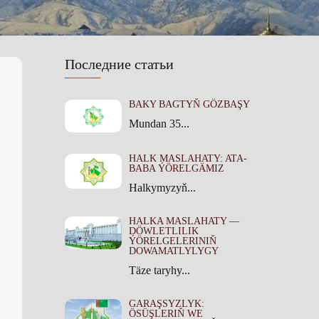
Последние статьи
BAKY BAGTYŇ GÖZBAŞY
Mundan 35...
HALK MASLAHATY: ATA-
BABA ÝÖRELGÄMIZ
Halkymyzyň...
HALKA MASLAHATY —
DÖWLETLILIK
ÝÖRELGELERINIŇ
DOWAMATLYLYGY
Täze taryhy...
GARAŞSYZLYK:
ÖSÜŞLERIŇ WE