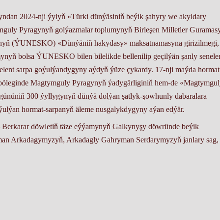
dan 2024-nji ýylyň «Türki dünýäsiniň beýik şahyry we akyldary
mguly Pyragynyň golýazmalar toplumynyň Birleşen Milletler Guramas
synyň (ÝUNESKO) «Dünýäniň hakydasy» maksatnamasyna girizilmegi,
nyň bolsa ÝUNESKO bilen bilelikde bellenilip geçilýän şanly senele
lent sarpa goýulýandygyny aýdyň ýüze çykardy. 17-nji maýda hormat
 böleginde Magtymguly Pyragynyň ýadygärliginiň hem-de «Magtymgul
gününiň 300 ýyllygynyň dünýä dolýan şatlyk-şowhunly dabaralara
ýulýan hormat-sarpanyň äleme nusgalykdygyny aýan edýär.
Berkarar döwletiň täze eýýamynyň Galkynyşy döwründe beýik
man Arkadagymyzyň, Arkadagly Gahryman Serdarymyzyň janlary sag,
elekeçiler partiýasynyň Bereket etrap komitetiniň başlygynyň
lisiniň deputaty.