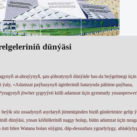
elgeleriniň dünýäsi
gynyň at-abraýynyň, şan-şöhratynyň dünýäde has-da beýgelmegi üçin
ýşi ýaly, «Adamzat paýhasynyň ägirtleriniň hatarynda pähime-paýhasa,
a Pyragynyň jöwher şygryýeti külli adamzat üçin gymmatly ynsanperwer
eýik söz ussadynyň asyrlaryň jümmüşinden biziň günlerimize gelip ý
niň dünýäsi, ynsan köňülleriniň nagşy bolup, bütin adamzat üçin nusg
üsti bilen Watana bolan söýgini, däp-dessurlara ygrarlylygy, ahlaklyly