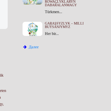
ROWAÇLYKLARYŇ
DABARALANMAGY
Türkmen...
GARAŞSYZLYK – MILLI
BUÝSANJYMYZ
Her bir...
Далее
lik
eten
a
gy,