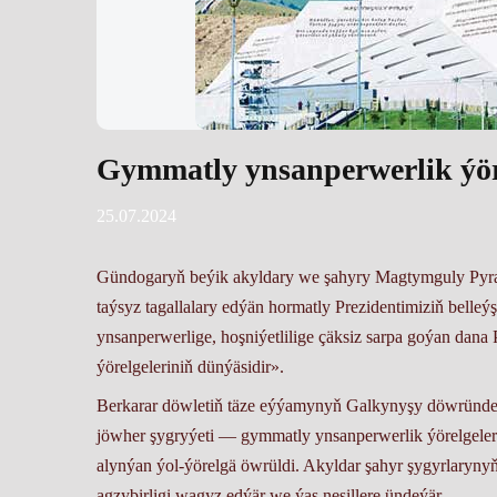
Gymmatly ynsanperwerlik ýör
25.07.2024
Gündogaryň beýik akyldary we şahyry Magtymguly Pyra
taýsyz tagallalary edýän hormatly Prezidentimiziň belle
ynsanperwerlige, hoşniýetlilige çäksiz sarpa goýan dan
ýörelgeleriniň dünýäsidir».
Berkarar döwletiň täze eýýamynyň Galkynyşy döwründe b
jöwher şygryýeti — gymmatly ynsanperwerlik ýörelgeleri
alynýan ýol-ýörelgä öwrüldi. Akyldar şahyr şygyrlarynyň 
agzybirligi wagyz edýär we ýaş nesillere ündeýär.