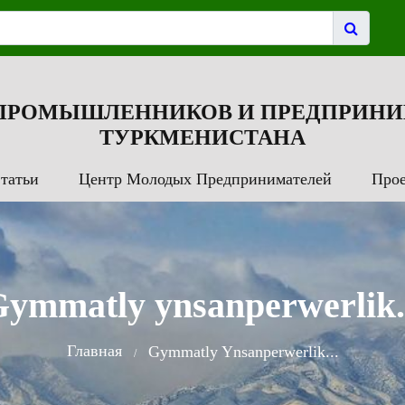
 ПРОМЫШЛЕННИКОВ И ПРЕДПРИНИ
ТУРКМЕНИСТАНА
татьи
Центр Молодых Предпринимателей
Про
ymmatly ynsanperwerlik.
Главная
Gymmatly Ynsanperwerlik...