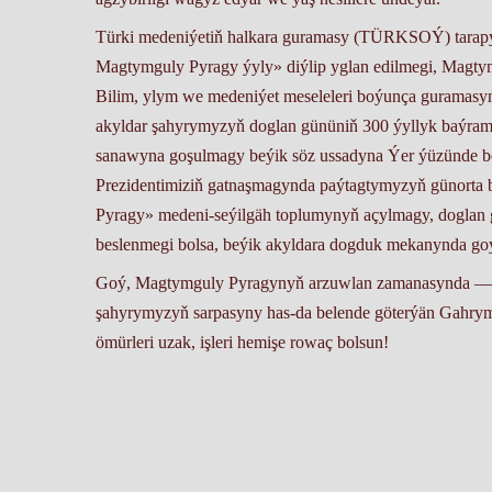
Türki medeniýetiň halkara guramasy (TÜRKSOÝ) tarapyn
Magtymguly Pyragy ýyly» diýlip yglan edilmegi, Magty
Bilim, ylym we medeniýet meseleleri boýunça gurama
akyldar şahyrymyzyň doglan gününiň 300 ýyllyk baýramy
sanawyna goşulmagy beýik söz ussadyna Ýer ýüzünde be
Prezidentimiziň gatnaşmagynda paýtagtymyzyň günorta
Pyragy» medeni-seýilgäh toplumynyň açylmagy, doglan 
beslenmegi bolsa, beýik akyldara dogduk mekanynda go
Goý, Magtymguly Pyragynyň arzuwlan zamanasynda — 
şahyrymyzyň sarpasyny has-da belende göterýän Gahry
ömürleri uzak, işleri hemişe rowaç bolsun!
Tuwakgylyç WELIÝEW, Türkmenistanyň Senagatçylar we t
wezipesini wagtlaýyn ýerine ýetiriji, Türkmenistanyň Mej