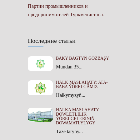
Партии промышленников и
предпринимателей Туркменистана.
Последние статьи
BAKY BAGTYŇ GÖZBAŞY
Mundan 35...
HALK MASLAHATY: ATA-
BABA ÝÖRELGÄMIZ
Halkymyzyň...
HALKA MASLAHATY —
DÖWLETLILIK
ÝÖRELGELERINIŇ
DOWAMATLYLYGY
Täze taryhy...