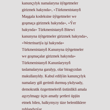
kanunçylyk namalaryna üýtgetmeler
girizmek hakynda», «Türkmenistanyň
Maşgala kodeksine üýtgetmeler we
goşmaça girizmek hakynda», «Ýer
hakynda» Türkmenistanyň Bitewi
kanunyna üýtgetmeler girizmek hakynda»,
«Weterinariýa işi hakynda»
Türkmenistanyň Kanunуnа üýtgetmeler
we goşmaçalar girizmek hakynda»
Türkmenistanyň Kanunlarynyň
taslamalaryna garalyp, olar biragyzdan
makullanyldy. Kabul edilýän kanunçylyk
namalary giň gerimli durmuş-ykdysady,
demokratik özgertmeleriň üstünlikli amala
aşyrylmagy üçin amatly şertleri üpjün
etmek bilen, halkymyzy täze belentliklere
ruhlandyrýar.