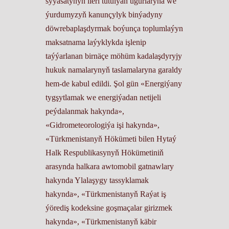
syýasatynyň ileri tutulýan ugurlaryna we
ýurdumyzyň kanunçylyk binýadyny
döwrebaplaşdyrmak boýunça toplumlaýyn
maksatnama laýyklykda işlenip
taýýarlanan birnäçe möhüm kadalaşdyryjy
hukuk namalarynyň taslamalaryna garaldy
hem-de kabul edildi. Şol gün «Energiýany
tygşytlamak we energiýadan netijeli
peýdalanmak hakynda»,
«Gidrometeorologiýa işi hakynda»,
«Türkmenistanyň Hökümeti bilen Hytaý
Halk Respublikasynyň Hökümetiniň
arasynda halkara awtomobil gatnawlary
hakynda Ylalaşygy tassyklamak
hakynda», «Türkmenistanyň Raýat iş
ýörediş kodeksine goşmaçalar girizmek
hakynda», «Türkmenistanyň käbir