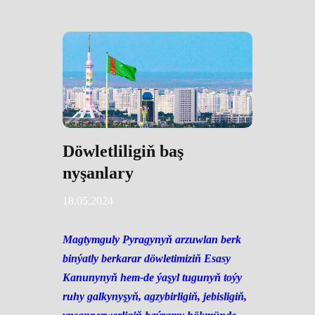
Döwletliligiň baş
nyşanlary
18.05.2024
Magtymguly Pyragynyň arzuwlan berk
binýatly berkarar döwletimiziň Esasy
Kanunynyň hem-de ýaşyl tugunyň toýy
ruhy galkynyşyň, agzybirligiň, jebisligiň,