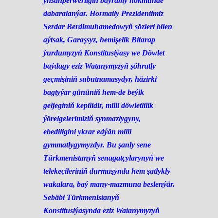
ynsanperwerligiň baýramy hökmünde
dabaralanýar. Hormatly Prezidentimiz
Serdar Berdimuhamedowyň sözleri bilen
aýtsak, Garaşsyz, hemişelik Bitarap
ýurdumyzyň Konstitusiýasy we Döwlet
baýdagy eziz Watanymyzyň şöhratly
geçmişiniň subutnamasydyr, häzirki
bagtyýar gününiň hem-de beýik
geljeginiň kepilidir, milli döwletlilik
ýörelgelerimiziň synmazlygyny,
ebediligini ykrar edýän milli
gymmatlygymyzdyr. Bu şanly sene
Türkmenistanyň senagatçylarynyň we
telekeçileriniň durmuşynda hem şatlykly
wakalara, baý many-mazmuna beslenýär.
Sebäbi Türkmenistanyň
Konstitusiýasynda eziz Watanymyzyň