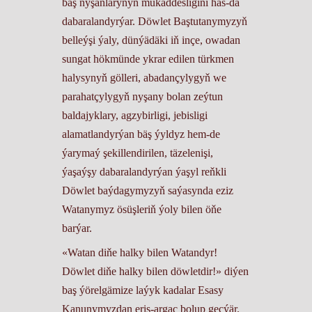
baş nyşanlarynyň mukaddesligini has-da
dabaralandyrýar. Döwlet Baştutanymyzyň
belleýşi ýaly, dünýädäki iň inçe, owadan
sungat hökmünde ykrar edilen türkmen
halysynyň gölleri, abadançylygyň we
parahatçylygyň nyşany bolan zeýtun
baldajyklary, agzybirligi, jebisligi
alamatlandyrýan bäş ýyldyz hem-de
ýarymaý şekillendirilen, täzelenişi,
ýaşaýşy dabaralandyrýan ýaşyl reňkli
Döwlet baýdagymyzyň saýasynda eziz
Watanymyz ösüşleriň ýoly bilen öňe
barýar.
«Watan diňe halky bilen Watandyr!
Döwlet diňe halky bilen döwletdir!» diýen
baş ýörelgämize laýyk kadalar Esasy
Kanunymyzdan eriş-argaç bolup geçýär.