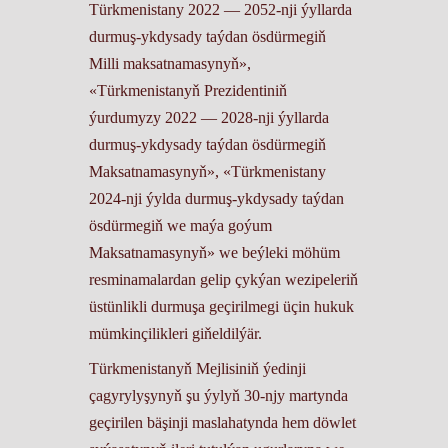
Türkmenistany 2022 — 2052-nji ýyllarda
durmuş-ykdysady taýdan ösdürmegiň
Milli maksatnamasynyň»,
«Türkmenistanyň Prezidentiniň
ýurdumyzy 2022 — 2028-nji ýyllarda
durmuş-ykdysady taýdan ösdürmegiň
Maksatnamasynyň», «Türkmenistany
2024-nji ýylda durmuş-ykdysady taýdan
ösdürmegiň we maýa goýum
Maksatnamasynyň» we beýleki möhüm
resminamalardan gelip çykýan wezipeleriň
üstünlikli durmuşa geçirilmegi üçin hukuk
mümkinçilikleri giňeldilýär.
Türkmenistanyň Mejlisiniň ýedinji
çagyrylyşynyň şu ýylyň 30-njy martynda
geçirilen bäşinji maslahatynda hem döwlet