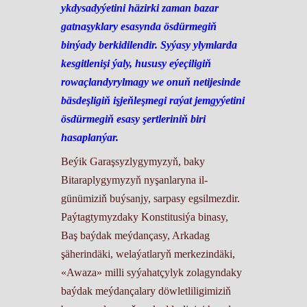
ykdysadyýetini häzirki zaman bazar
gatnaşyklary esasynda ösdürmegiň
binýady berkidilendir. Syýasy ylymlarda
kesgitlenişi ýaly, hususy eýeçiligiň
rowaçlandyrylmagy we onuň netijesinde
bäsdeşligiň işjeňleşmegi raýat jemgyýetini
ösdürmegiň esasy şertleriniň biri
hasaplanýar.
Beýik Garaşsyzlygymyzyň, baky
Bitaraplygymyzyň nyşanlaryna il-
günümiziň buýsanjy, sarpasy egsilmezdir.
Paýtagtymyzdaky Konstitusiýa binasy,
Baş baýdak meýdançasy, Arkadag
şäherindäki, welaýatlaryň merkezindäki,
«Awaza» milli syýahatçylyk zolagyndaky
baýdak meýdançalary döwletliligimiziň