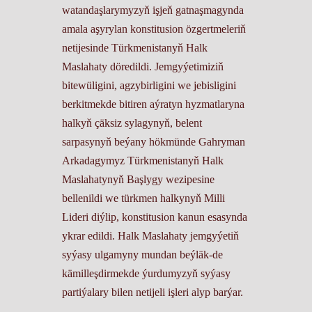
watandaşlarymyzyň işjeň gatnaşmagynda
amala aşyrylan konstitusion özgertmeleriň
netijesinde Türkmenistanyň Halk
Maslahaty döredildi. Jemgyýetimiziň
bitewüligini, agzybirligini we jebisligini
berkitmekde bitiren aýratyn hyzmatlaryna
halkyň çäksiz sylagynyň, belent
sarpasynyň beýany hökmünde Gahryman
Arkadagymyz Türkmenistanyň Halk
Maslahatynyň Başlygy wezipesine
bellenildi we türkmen halkynyň Milli
Lideri diýlip, konstitusion kanun esasynda
ykrar edildi. Halk Maslahaty jemgyýetiň
syýasy ulgamyny mundan beýläk-de
kämilleşdirmekde ýurdumyzyň syýasy
partiýalary bilen netijeli işleri alyp barýar.