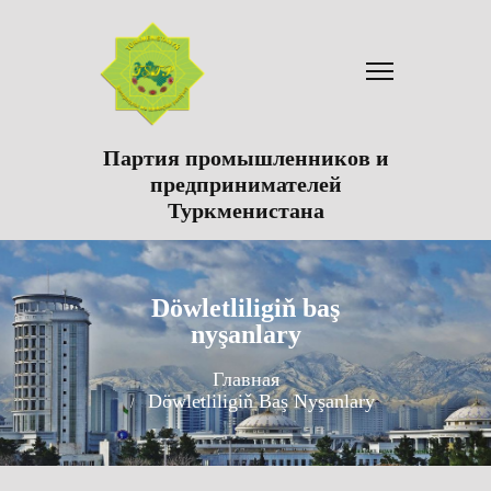
Партия промышленников и
предпринимателей
Туркменистана
Döwletliligiň baş
nyşanlary
Главная
Döwletliligiň Baş Nyşanlary