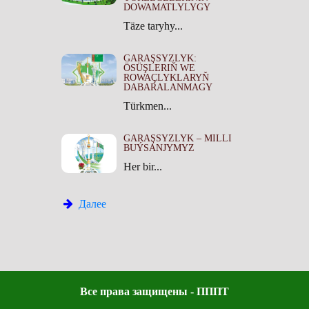
DOWAMATLYLYGY
Täze taryhy...
GARAŞSYZLYK:
ÖSÜŞLERIŇ WE
ROWAÇLYKLARYŇ
DABARALANMAGY
Türkmen...
GARAŞSYZLYK – MILLI
BUÝSANJYMYZ
Her bir...
Далее
Все права защищены - ПППТ