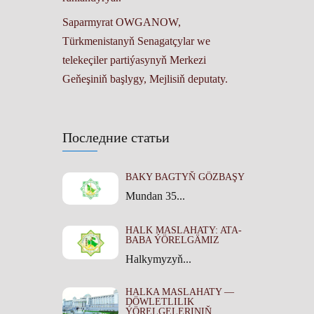
Saparmyrat OWGANOW,
Türkmenistanyň Senagatçylar we
telekeçiler partiýasynyň Merkezi
Geňeşiniň başlygy, Mejlisiň deputaty.
Последние статьи
BAKY BAGTYŇ GÖZBAŞY
Mundan 35...
HALK MASLAHATY: ATA-
BABA ÝÖRELGÄMIZ
Halkymyzyň...
HALKA MASLAHATY —
DÖWLETLILIK
ÝÖRELGELERINIŇ