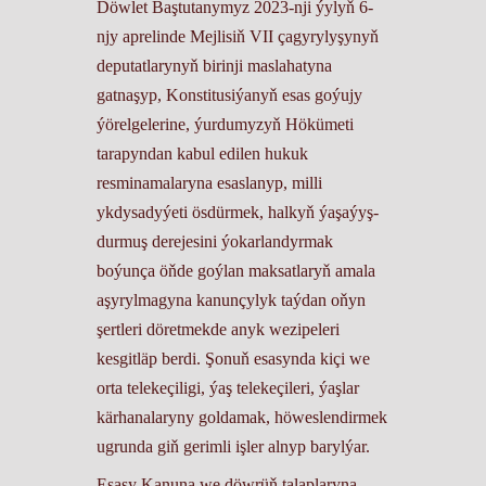
Döwlet Baştutanymyz 2023-nji ýylyň 6-
njy aprelinde Mejlisiň VII çagyrylyşynyň
deputatlarynyň birinji maslahatyna
gatnaşyp, Konstitusiýanyň esas goýujy
ýörelgelerine, ýurdumyzyň Hökümeti
tarapyndan kabul edilen hukuk
resminamalaryna esaslanyp, milli
ykdysadyýeti ösdürmek, halkyň ýaşaýyş-
durmuş derejesini ýokarlandyrmak
boýunça öňde goýlan maksatlaryň amala
aşyrylmagyna kanunçylyk taýdan oňyn
şertleri döretmekde anyk wezipeleri
kesgitläp berdi. Şonuň esasynda kiçi we
orta telekeçiligi, ýaş telekeçileri, ýaşlar
kärhanalaryny goldamak, höweslendirmek
ugrunda giň gerimli işler alnyp barylýar.
Esasy Kanuna we döwrüň talaplaryna