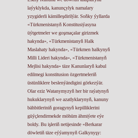
laýyklykda, kanunçylyk namalary
yzygiderli kämilleşdirilýär. Soňky ýyllarda
«Türkmenistanyň Konstitusiýasyna
üýtgetmeler we goşmaçalar girizmek
hakynda», «Türkmenistanyň Halk
Maslahaty hakynda», «Türkmen halkynyň
Milli Lideri hakynda», «Türkmenistanyň
Mejlisi hakynda» täze Kanunlaryň kabul
edilmegi konstitusion özgertmeleriň
üstünliklere beslenýändigini görkezýär.
Olar eziz Watanymyzyň her bir raýatynyň
hukuklarynyň we azatlyklarynyň, kanuny
bähbitleriniň goragynyň kepilliklerini
güýçlendirmekde möhüm ähmiýete eýe
boldy. Bu işleriň netijesinde «Berkarar
döwletiň täze eýýamynyň Galkynyşy: