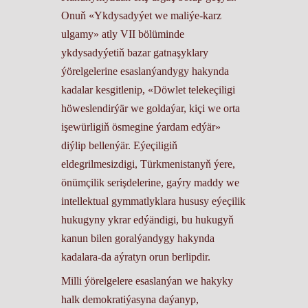
Onuň «Ykdysadyýet we maliýe-karz
ulgamy» atly VII bölüminde
ykdysadyýetiň bazar gatnaşyklary
ýörelgelerine esaslanýandygy hakynda
kadalar kesgitlenip, «Döwlet telekeçiligi
höweslendirýär we goldaýar, kiçi we orta
işewürligiň ösmegine ýardam edýär»
diýlip bellenýär. Eýeçiligiň
eldegrilmesizdigi, Türkmenistanyň ýere,
önümçilik serişdelerine, gaýry maddy we
intellektual gymmatlyklara hususy eýeçilik
hukugyny ykrar edýändigi, bu hukugyň
kanun bilen goralýandygy hakynda
kadalara-da aýratyn orun berlipdir.
Milli ýörelgelere esaslanýan we hakyky
halk demokratiýasyna daýanyp,