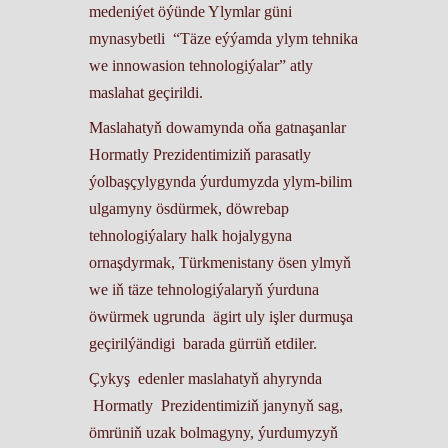
medeniýet öýünde Ylymlar güni
mynasybetli “Täze eýýamda ylym tehnika
we innowasion tehnologiýalar” atly
maslahat geçirildi.
Maslahatyň dowamynda oňa gatnaşanlar
Hormatly Prezidentimiziň parasatly
ýolbaşçylygynda ýurdumyzda ylym-bilim
ulgamyny ösdürmek, döwrebap
tehnologiýalary halk hojalygyna
ornaşdyrmak, Türkmenistany ösen ylmyň
we iň täze tehnologiýalaryň ýurduna
öwürmek ugrunda ägirt uly işler durmuşa
geçirilýändigi barada gürrüň etdiler.
Çykyş edenler maslahatyň ahyrynda
Hormatly Prezidentimiziň janynyň sag,
ömrüniň uzak bolmagyny, ýurdumyzyň