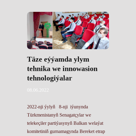
Täze eýýamda ylym
tehnika we innowasion
tehnologiýalar
08.06.2022
2022-nji ýylyň 8-nji iýunynda
Türkmenistanyň Senagatçylar we
telekeçiler partiýasynyň Balkan welaýat
komitetiniň gurnamagynda Bereket etrap