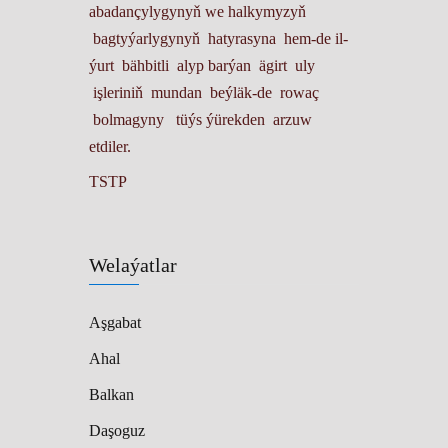
abadançylygynyň we halkymyzyň
bagtyýarlygynyň hatyrasyna hem-de il-
ýurt bähbitli alyp barýan ägirt uly
işleriniň mundan beýläk-de rowaç
bolmagyny tüýs ýürekden arzuw
etdiler.
TSTP
Welaýatlar
Aşgabat
Ahal
Balkan
Daşoguz