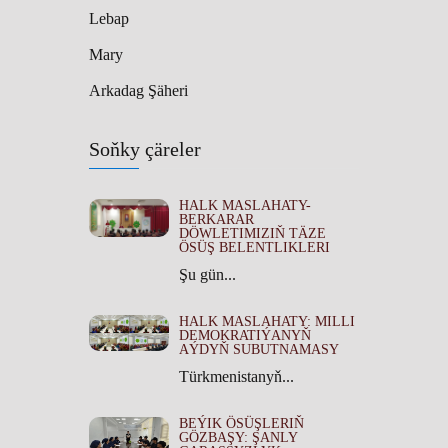
Lebap
Mary
Arkadag Şäheri
Soňky çäreler
HALK MASLAHATY-
BERKARAR
DÖWLETIMIZIŇ TÄZE
ÖSÜŞ BELENTLIKLERI
Şu gün...
HALK MASLAHATY: MILLI
DEMOKRATIÝANYŇ
AÝDYŇ SUBUTNAMASY
Türkmenistanyň...
BEÝIK ÖSÜŞLERIŇ
GÖZBAŞY: ŞANLY