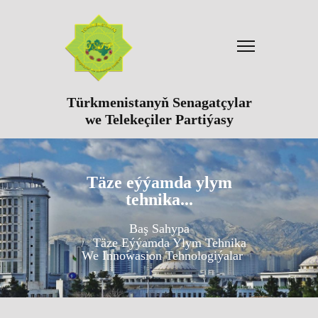
Türkmenistanyň Senagatçylar
we Telekeçiler Partiýasy
Täze eýýamda ylym
tehnika...
Baş Sahypa
Täze Eýýamda Ylym Tehnika
We Innowasion Tehnologiýalar