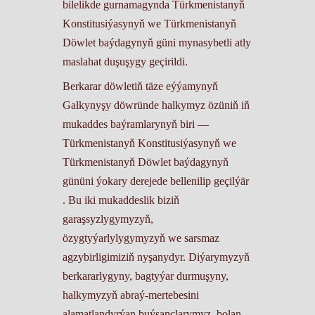
bilelikde gurnamagynda Türkmenistanyň
Konstitusiýasynyň we Türkmenistanyň
Döwlet baýdagynyň güni mynasybetli atly
maslahat duşuşygy geçirildi.
Berkarar döwletiň täze eýýamynyň
Galkynyşy döwründe halkymyz özüniň iň
mukaddes baýramlarynyň biri ––
Türkmenistanyň Konstitusiýasynyň we
Türkmenistanyň Döwlet baýdagynyň
gününi ýokary derejede bellenilip geçilýär
. Bu iki mukaddeslik biziň
garaşsyzlygymyzyň,
özygtyýarlylygymyzyň we sarsmaz
agzybirligimiziň nyşanydyr. Diýarymyzyň
berkararlygyny, bagtyýar durmuşyny,
halkymyzyň abraý-mertebesini
alamatlandyrýan buýsançlarymyz bolan