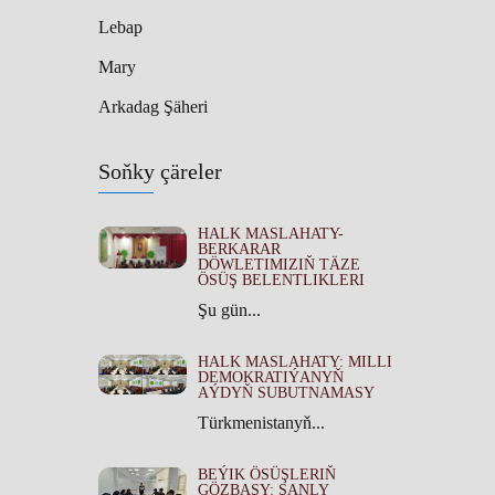
Lebap
Mary
Arkadag Şäheri
Soňky çäreler
HALK MASLAHATY-
BERKARAR
DÖWLETIMIZIŇ TÄZE
ÖSÜŞ BELENTLIKLERI
Şu gün...
HALK MASLAHATY: MILLI
DEMOKRATIÝANYŇ
AÝDYŇ SUBUTNAMASY
Türkmenistanyň...
BEÝIK ÖSÜŞLERIŇ
GÖZBAŞY: ŞANLY