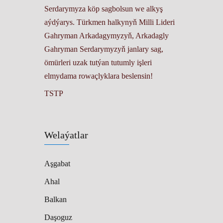
Serdarymyza köp sagbolsun we alkyş
aýdýarys. Türkmen halkynyň Milli Lideri
Gahryman Arkadagymyzyň, Arkadagly
Gahryman Serdarymyzyň janlary sag,
ömürleri uzak tutýan tutumly işleri
elmydama rowaçlyklara beslensin!
TSTP
Welaýatlar
Aşgabat
Ahal
Balkan
Daşoguz