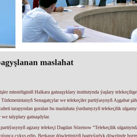
 bagyşlanan maslahat
er minstrliginiň Halkara gatnaşyklary institutynda ýaşlary telekeçilige
. Türkmenistanyň Senagatçylar we telekeçiler partiýasynyň Aşgabat şäh
kulteti tarapyndan guralan bu maslahata ýurdumyzyň telekeçilik ulgam
we talyplary gatnaşdylar.
 partiýasynyň agzasy telekeçi Dagdan Sözenow “Telekeçilik ulgamynda
boýunça çykyş edip, Berkarar döwletimiziň bagtyýarlyk döwründe horm