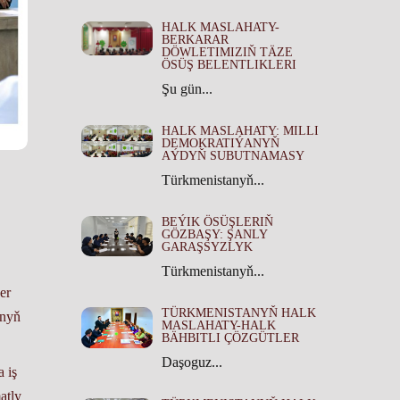
HALK MASLAHATY-
BERKARAR
DÖWLETIMIZIŇ TÄZE
ÖSÜŞ BELENTLIKLERI
Şu gün...
HALK MASLAHATY: MILLI
DEMOKRATIÝANYŇ
AÝDYŇ SUBUTNAMASY
Türkmenistanyň...
BEÝIK ÖSÜŞLERIŇ
GÖZBAŞY: ŞANLY
GARAŞSYZLYK
Türkmenistanyň...
er
TÜRKMENISTANYŇ HALK
ynyň
MASLAHATY-HALK
BÄHBITLI ÇÖZGÜTLER
Daşoguz...
 iş
atly