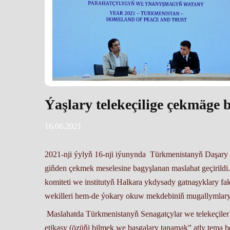
Ýaşlary telekeçilige çekmäge
16.06.2021
2021-nji ýylyň 16-nji iýunynda Türkmenistanyň Daşary işl
giňden çekmek meselesine bagyşlanan maslahat geçirildi
komiteti we institutyň Halkara ykdysady gatnaşyklary fa
wekilleri hem-de ýokary okuw mekdebiniň mugallymlary 
Maslahatda Türkmenistanyň Senagatçylar we telekeçiler
etikasy (özüňi bilmek we başgalary tanamak” atly tema 