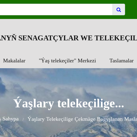
NYŇ SENAGATÇYLAR WE TELEKEÇIL
Makalalar
"Ýaş telekeçiler" Merkezi
Taslamalar
Ýaşlary telekeçilige...
ş Sahypa
Ýaşlary Telekeçilige Çekmäge Bagyşlanan Masl