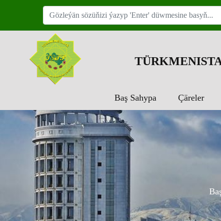
TÜRKMENISTA
Baş Sahypa
Çäreler
Ba