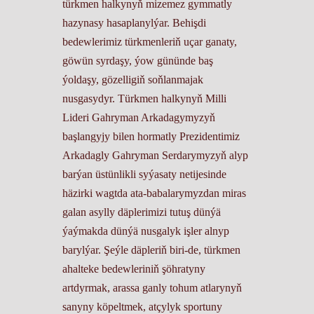
türkmen halkynyň mizemez gymmatly
hazynasy hasaplanylýar. Behişdi
bedewlerimiz türkmenleriň uçar ganaty,
göwün syrdaşy, ýow gününde baş
ýoldaşy, gözelligiň soňlanmajak
nusgasydyr. Türkmen halkynyň Milli
Lideri Gahryman Arkadagymyzyň
başlangyjy bilen hormatly Prezidentimiz
Arkadagly Gahryman Serdarymyzyň alyp
barýan üstünlikli syýasaty netijesinde
häzirki wagtda ata-babalarymyzdan miras
galan asylly däplerimizi tutuş dünýä
ýaýmakda dünýä nusgalyk işler alnyp
barylýar. Şeýle däpleriň biri-de, türkmen
ahalteke bedewleriniň şöhratyny
artdyrmak, arassa ganly tohum atlarynyň
sanyny köpeltmek, atçylyk sportuny