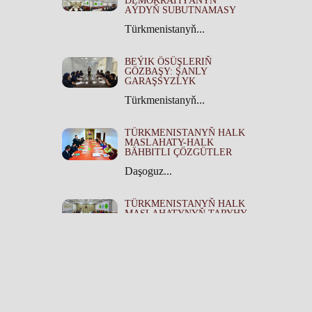
DEMOKRATIÝANYŇ
AÝDYŇ SUBUTNAMASY
Türkmenistanyň...
BEÝIK ÖSÜŞLERIŇ
GÖZBAŞY: ŞANLY
GARAŞSYZLYK
Türkmenistanyň...
TÜRKMENISTANYŇ HALK
MASLAHATY-HALK
BÄHBITLI ÇÖZGÜTLER
Daşoguz...
TÜRKMENISTANYŇ HALK
MASLAHATYNYŇ TARYHY
ÄHMIÝETI
Türkmenistanyň...