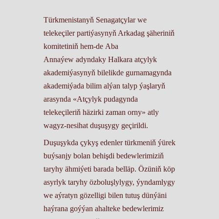
Türkmenistanyň Senagatçylar we
telekeçiler partiýasynyň Arkadag şäheriniň
komitetiniň hem-de Aba
Annaýew adyndaky Halkara atçylyk
akademiýasynyň bilelikde gurnamagynda
akademiýada bilim alýan talyp ýaşlaryň
arasynda «Atçylyk pudagynda
telekeçileriň häzirki zaman orny» atly
wagyz-nesihat duşuşygy geçirildi.
Duşuşykda çykyş edenler türkmeniň ýürek
buýsanjy bolan behişdi bedewlerimiziň
taryhy ähmiýeti barada belläp. Özüniň köp
asyrlyk taryhy özboluşlylygy, ýyndamlygy
we aýratyn gözelligi bilen tutuş dünýäni
haýrana goýýan ahalteke bedewlerimiz