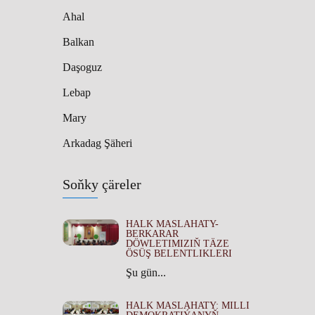
Ahal
Balkan
Daşoguz
Lebap
Mary
Arkadag Şäheri
Soňky çäreler
HALK MASLAHATY-
BERKARAR
DÖWLETIMIZIŇ TÄZE
ÖSÜŞ BELENTLIKLERI
Şu gün...
HALK MASLAHATY: MILLI