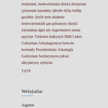
ösdürmek, bedewlerimizi dünýä derejesine
çykarmak baradaky işlerdir diýip belläp
geçdiler. Şeýle hem ahalteke
bedewlerimiziň şan-şöhratyny dünýä
ýaýmakda ägirt uly özgertmeleri amala
aşyrýan Türkmen halkynyň Milli Lideri
Gahryman Arkadagymyza hem-de
hormatly Prezidentimiz Arkadagly
Gahryman Serdarymyza çäksiz
alkyşlaryny aýtdylar.
TSTP
Welaýatlar
Aşgabat