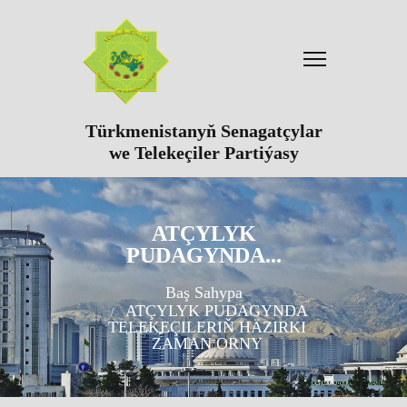
Türkmenistanyň Senagatçylar
we Telekeçiler Partiýasy
ATÇYLYK
PUDAGYNDA...
Baş Sahypa
ATÇYLYK PUDAGYNDA
TELEKEÇILERIŇ HÄZIRKI
ZAMAN ORNY