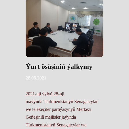
Ýurt ösüşiniň ýalkymy
28.05.2021
2021-nji ýylyň 28-nji
maýynda Türkmenistanyň Senagatçylar
we telekeçiler partiýasynyň Merkezi
Geňeşiniň mejlisler jaýynda
Türkmenistanyň Senagatçylar we