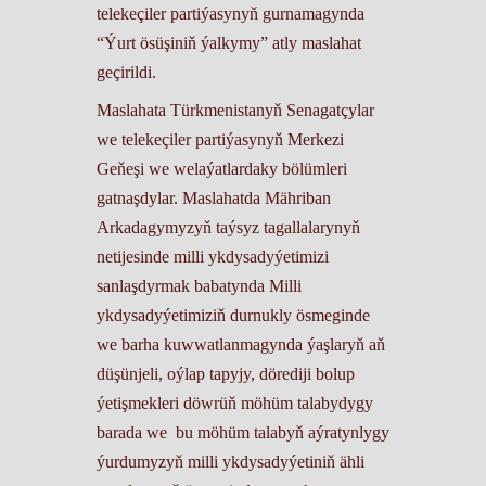
telekeçiler partiýasynyň gurnamagynda
“Ýurt ösüşiniň ýalkymy” atly maslahat
geçirildi.
Maslahata Türkmenistanyň Senagatçylar
we telekeçiler partiýasynyň Merkezi
Geňeşi we welaýatlardaky bölümleri
gatnaşdylar. Maslahatda Mähriban
Arkadagymyzyň taýsyz tagallalarynyň
netijesinde milli ykdysadyýetimizi
sanlaşdyrmak babatynda Milli
ykdysadyýetimiziň durnukly ösmeginde
we barha kuwwatlanmagynda ýaşlaryň aň
düşünjeli, oýlap tapyjy, dörediji bolup
ýetişmekleri döwrüň möhüm talabydygy
barada we bu möhüm talabyň aýratynlygy
ýurdumyzyň milli ykdysadyýetiniň ähli