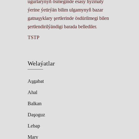
ugurlarynyň ösmeginde esasy hyzmaty
ýerine ýetirýän bilim ulgamynyň bazar
gatnaşyklary şertlerinde ösdürilmegi bilen
şertlendirilýändigi barada bellediler.
TSTP
Welaýatlar
Aşgabat
Ahal
Balkan
Daşoguz
Lebap
Mary