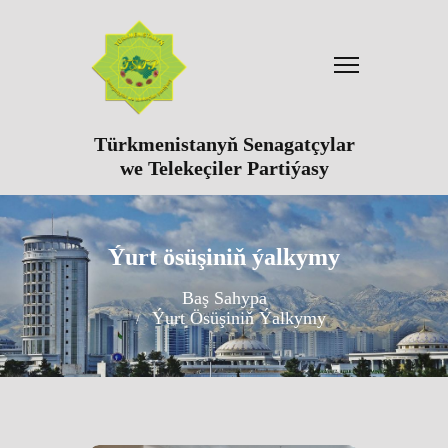
Türkmenistanyň Senagatçylar
we Telekeçiler Partiýasy
Ýurt ösüşiniň ýalkymy
Baş Sahypa
Ýurt Ösüşiniň Ýalkymy