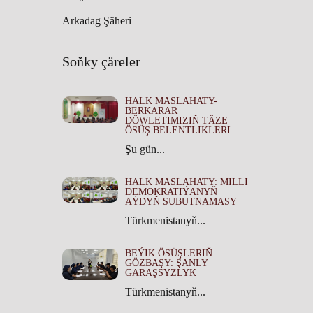
Arkadag Şäheri
Soňky çäreler
HALK MASLAHATY-
BERKARAR
DÖWLETIMIZIŇ TÄZE
ÖSÜŞ BELENTLIKLERI
Şu gün...
HALK MASLAHATY: MILLI
DEMOKRATIÝANYŇ
AÝDYŇ SUBUTNAMASY
Türkmenistanyň...
BEÝIK ÖSÜŞLERIŇ
GÖZBAŞY: ŞANLY
GARAŞSYZLYK
Türkmenistanyň...