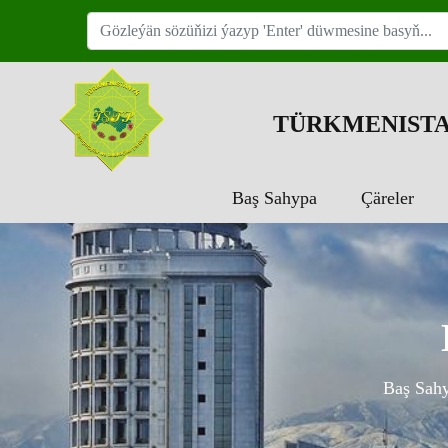
TÜRKMENISTA
Baş Sahypa
Çäreler
Baş Sah