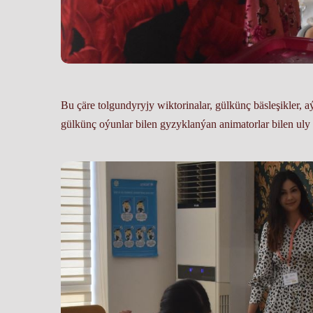
Bu çäre tolgundyryjy wiktorinalar, gülkünç bäsleşikler, a
gülkünç oýunlar bilen gyzyklanýan animatorlar bilen ul