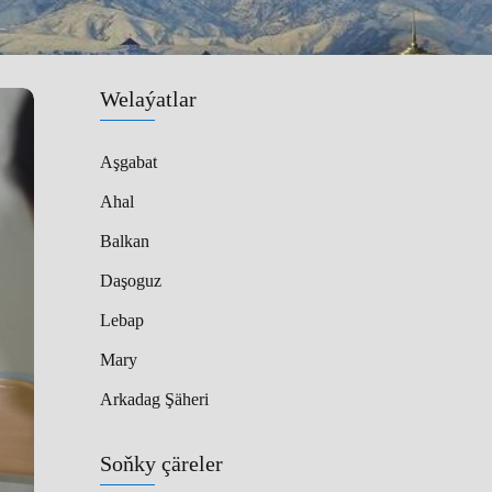
Welaýatlar
Aşgabat
Ahal
Balkan
Daşoguz
Lebap
Mary
Arkadag Şäheri
Soňky çäreler