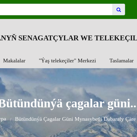
NYŇ SENAGATÇYLAR WE TELEKEÇIL
Makalalar
"Ýaş telekeçiler" Merkezi
Taslamalar
Bütündünýä çagalar güni..
ypa
Bütündünýä Çagalar Güni Mynasybetli Dabaraly Çäre 