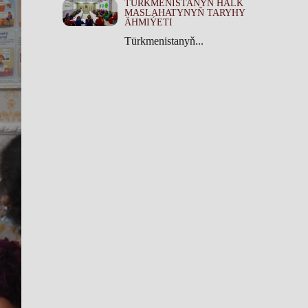
TÜRKMENISTANYŇ HALK
MASLAHATYNYŇ TARYHY
ÄHMIÝETI
Türkmenistanyň...