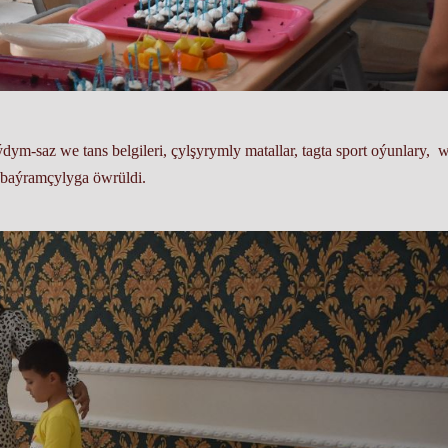
ýdym-saz we tans belgileri, çylşyrymly matallar, tagta sport oýunlary, 
y baýramçylyga öwrüldi.