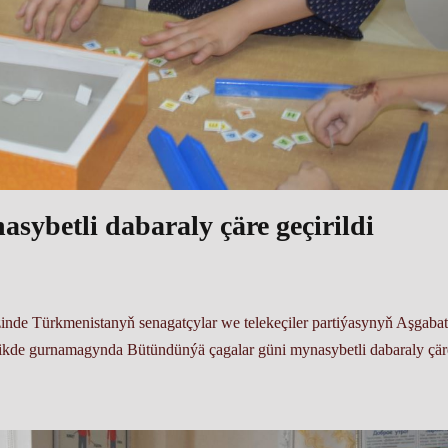
sybetli dabaraly çäre geçirildi
inde Türkmenistanyň senagatçylar we telekeçiler partiýasynyň Aşgabat
likde gurnamagynda Bütündünýä çagalar güni mynasybetli dabaraly çär