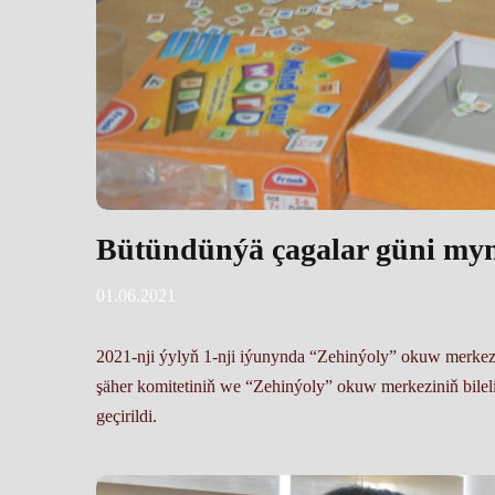
Bütündünýä çagalar güni myna
01.06.2021
2021-nji ýylyň 1-nji iýunynda “Zehinýoly” okuw merkez
şäher komitetiniň we “Zehinýoly” okuw merkeziniň bile
geçirildi.