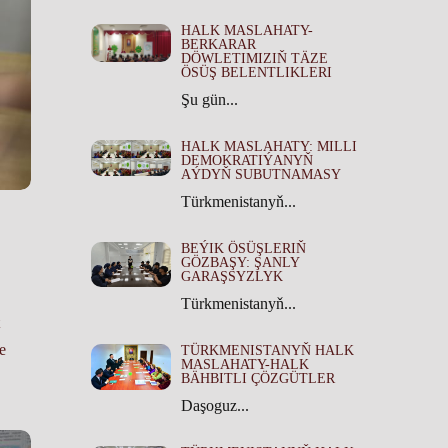
HALK MASLAHATY-
BERKARAR
DÖWLETIMIZIŇ TÄZE
ÖSÜŞ BELENTLIKLERI
Şu gün...
HALK MASLAHATY: MILLI
DEMOKRATIÝANYŇ
AÝDYŇ SUBUTNAMASY
Türkmenistanyň...
BEÝIK ÖSÜŞLERIŇ
GÖZBAŞY: ŞANLY
GARAŞSYZLYK
Türkmenistanyň...
e
TÜRKMENISTANYŇ HALK
MASLAHATY-HALK
BÄHBITLI ÇÖZGÜTLER
Daşoguz...