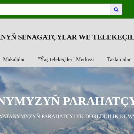
NYŇ SENAGATÇYLAR WE TELEKEÇIL
Makalalar
"Ýaş telekeçiler" Merkezi
Taslamalar
NYMYZYŇ PARAHATÇYL
WATANYMYZYŇ PARAHATÇYLYK DÖREDIJILIK KUW