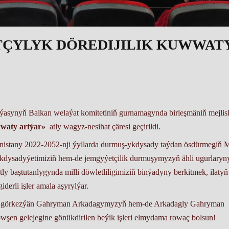
ÇYLYK DÖREDIJILIK KUWWAT
iýasynyň Balkan welaýat komitetiniň gurnamagynda birleşmäniň mejlisl
wwaty artýar»
atly wagyz-nesihat çäresi geçirildi.
istany 2022-2052-nji ýyllarda durmuş-ykdysady taýdan ösdürmegiň Mi
ykdysadyýetimiziň hem-de jemgyýetçilik durmuşymyzyň ähli ugurlaryn
 baştutanlygynda milli döwletliligimiziň binýadyny berkitmek, ilatyň
erli işler amala aşyrylýar.
ny görkezýän Gahryman Arkadagymyzyň hem-de Arkadagly Gahryman
wşen gelejegine gönükdirilen beýik işleri elmydama rowaç bolsun!