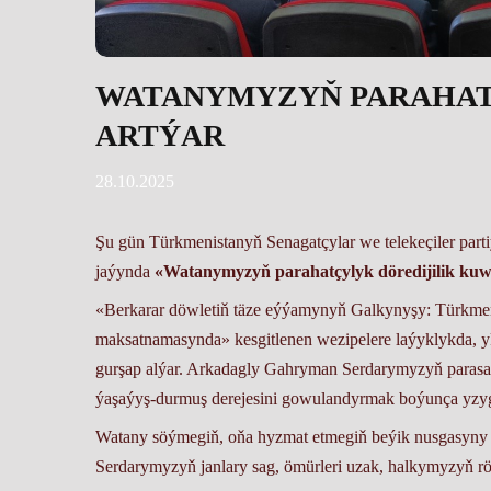
WATANYMYZYŇ PARAHAT
ARTÝAR
28.10.2025
Şu gün Türkmenistanyň Senagatçylar we telekeçiler part
jaýynda
«Watanymyzyň parahatçylyk döredijilik ku
«Berkarar döwletiň täze eýýamynyň Galkynyşy: Türkmen
maksatnamasynda» kesgitlenen wezipelere laýyklykda, 
gurşap alýar. Arkadagly Gahryman Serdarymyzyň parasatly
ýaşaýyş-durmuş derejesini gowulandyrmak boýunça yzygid
Watany söýmegiň, oňa hyzmat etmegiň beýik nusgasy
Serdarymyzyň janlary sag, ömürleri uzak, halkymyzyň rö