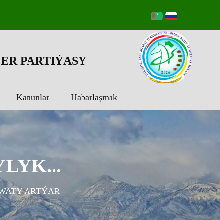
ER PARTIÝASY
Kanunlar
Habarlaşmak
YK...
WATY ARTÝAR