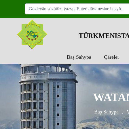
TÜRKMENISTA
Baş Sahypa
Çäreler
WATA
Baş Sahypa