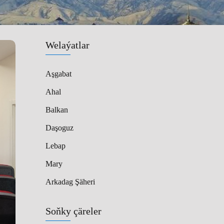
Welaýatlar
Aşgabat
Ahal
Balkan
Daşoguz
Lebap
Mary
Arkadag Şäheri
Soňky çäreler