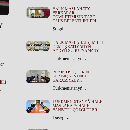
HALK MASLAHATY-
BERKARAR
DÖWLETIMIZIŇ TÄZE
ÖSÜŞ BELENTLIKLERI
Y
Şu gün...
HALK MASLAHATY: MILLI
DEMOKRATIÝANYŇ
AÝDYŇ SUBUTNAMASY
Türkmenistanyň...
er
BEÝIK ÖSÜŞLERIŇ
GÖZBAŞY: ŞANLY
GARAŞSYZLYK
lli
Türkmenistanyň...
y
TÜRKMENISTANYŇ HALK
MASLAHATY-HALK
BÄHBITLI ÇÖZGÜTLER
Daşoguz...