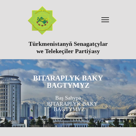
Türkmenistanyň Senagatçylar
we Telekeçiler Partiýasy
BITARAPLYK BAKY
BAGTYMYZ
Baş Sahypa
BITARAPLYK BAKY
BAGTYMYZ