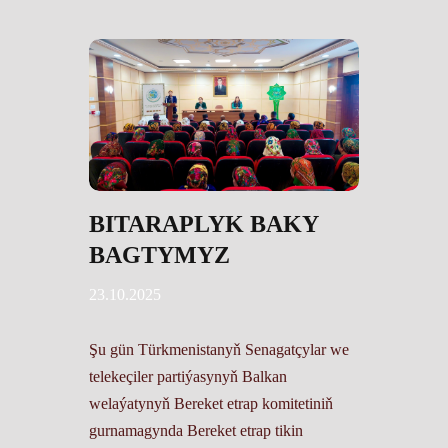
BITARAPLYK BAKY
BAGTYMYZ
23.10.2025
Şu gün Türkmenistanyň Senagatçylar we
telekeçiler partiýasynyň Balkan
welaýatynyň Bereket etrap komitetiniň
gurnamagynda Bereket etrap tikin