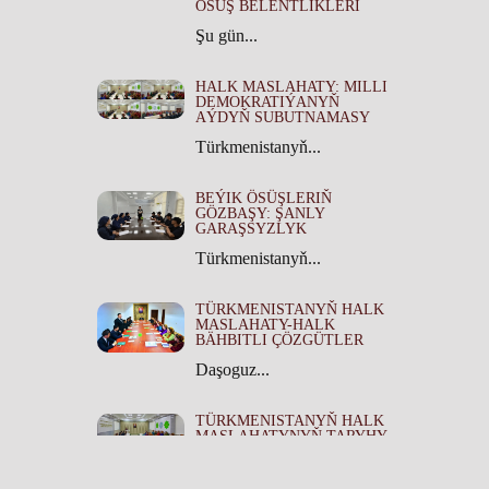
ÖSÜŞ BELENTLIKLERI
Şu gün...
HALK MASLAHATY: MILLI
DEMOKRATIÝANYŇ
AÝDYŇ SUBUTNAMASY
Türkmenistanyň...
BEÝIK ÖSÜŞLERIŇ
GÖZBAŞY: ŞANLY
GARAŞSYZLYK
Türkmenistanyň...
TÜRKMENISTANYŇ HALK
MASLAHATY-HALK
BÄHBITLI ÇÖZGÜTLER
Daşoguz...
TÜRKMENISTANYŇ HALK
MASLAHATYNYŇ TARYHY
ÄHMIÝETI
Türkmenistanyň...