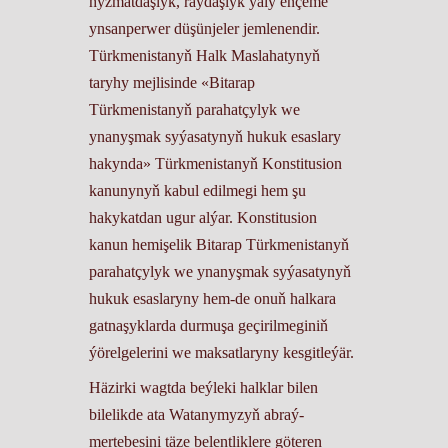
hyzmatdaşlyk, raýdaşlyk ýaly ençeme
ynsanperwer düşünjeler jemlenendir.
Türkmenistanyň Halk Maslahatynyň
taryhy mejlisinde «Bitarap
Türkmenistanyň parahatçylyk we
ynanyşmak syýasatynyň hukuk esaslary
hakynda» Türkmenistanyň Konstitusion
kanunynyň kabul edilmegi hem şu
hakykatdan ugur alýar. Konstitusion
kanun hemişelik Bitarap Türkmenistanyň
parahatçylyk we ynanyşmak syýasatynyň
hukuk esaslaryny hem-de onuň halkara
gatnaşyklarda durmuşa geçirilmeginiň
ýörelgelerini we maksatlaryny kesgitleýär.
Häzirki wagtda beýleki halklar bilen
bilelikde ata Watanymyzyň abraý-
mertebesini täze belentliklere göteren