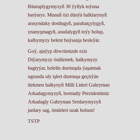
Bitaraplygymyzyň 30 ýyllyk toýuna
barýarys. Munuň özi dünýä halklarynyň
arasyndaky dostlugyň, parahatçylygyň,
ynanyşmagyň, asudalygyň toýy bolup,
kalbymyzy belent buýsanja besleýär.
Goý, ajaýyp döwrümizde eziz
Diýarymyzy ösdürmek, halkymyzy
bagtyýar, bolelin durmuşda ýaşatmak
ugrunda uly işleri durmuşa geçirýän
türkmen halkynyň Milli Lideri Gahryman
Arkadagymyzyň, hormatly Prezidentimiz
Arkadagly Gahryman Serdarymyzyň
janlary sag, ömürleri uzak bolsun!
TSTP