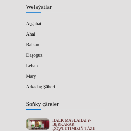
Welaýatlar
Aşgabat
Ahal
Balkan
Daşoguz
Lebap
Mary
Arkadag Şäheri
Soňky çäreler
HALK MASLAHATY-
BERKARAR
DÖWLETIMIZIŇ TÄZE