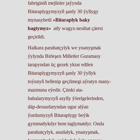
fabriginiň mejlisler jaýynda
Bitaraplygymyzyň şanly 30 ýyllygy
mynasybetli
«Bitaraplyk baky
bagtymyz»
atly wagyz-nesihat çäresi
geçirildi.
Halkara parahatçylyk we ynanyşmak
ýylynda Birleşen Milletler Guramasy
tarapyndan üç gezek ykrar edilen
Bitaraplygymyzyň şanly 30 ýyllyk
toýunyň bellenip geçilmegi aýratyn many-
mazmuna eýedir. Çünki ata-
babalarymyzyň asylly ýörelgelerinden,
däp-dessurlaryndan ugur alýan
ýurdumyzyň Bitaraplygy beýik
gymmatlykdyr hem taglymatdyr. Onda
parahatçylyk, asudalyk, ynanyşmak,