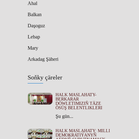
Ahal
Balkan
Daşoguz
Lebap
Mary
Arkadag Şäheri
Soňky çäreler
HALK MASLAHATY-
BERKARAR
DÖWLETIMIZIŇ TÄZE
ÖSÜŞ BELENTLIKLERI
Şu gün...
HALK MASLAHATY: MILLI
DEMOKRATIÝANYŇ