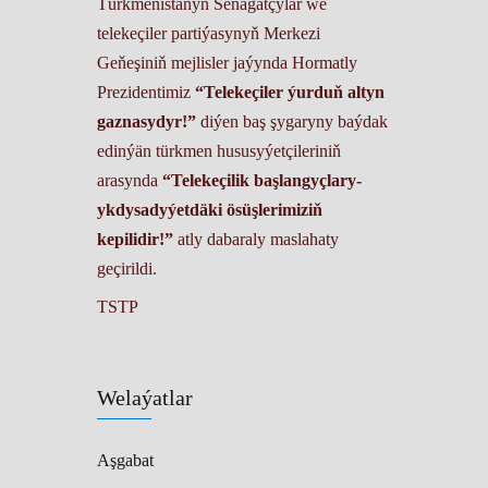
Türkmenistanyň Senagatçylar we
telekeçiler partiýasynyň Merkezi
Geňeşiniň mejlisler jaýynda Hormatly
Prezidentimiz
“Telekeçiler ýurduň altyn
gaznasydyr!”
diýen baş şygaryny baýdak
edinýän türkmen hususyýetçileriniň
arasynda
“Telekeçilik başlangyçlary-
ykdysadyýetdäki ösüşlerimiziň
kepilidir!”
atly dabaraly maslahaty
geçirildi.
TSTP
Welaýatlar
Aşgabat