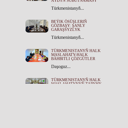
AÝDYŇ SUBUTNAMASY
Türkmenistanyň...
BEÝIK ÖSÜŞLERIŇ
GÖZBAŞY: ŞANLY
GARAŞSYZLYK
Türkmenistanyň...
TÜRKMENISTANYŇ HALK
MASLAHATY-HALK
BÄHBITLI ÇÖZGÜTLER
Daşoguz...
TÜRKMENISTANYŇ HALK
MASLAHATYNYŇ TARYHY
ÄHMIÝETI
Türkmenistanyň...