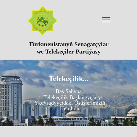
Türkmenistanyň Senagatçylar
we Telekeçiler Partiýasy
Telekeçilik...
Baş Sahypa
Telekeçilik Başlangyçlary-
Ykdysadyýetdäki Ösüşlerimiziň
Kepilidir