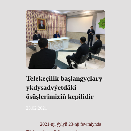
Telekeçilik başlangyçlary-
ykdysadyýetdäki
ösüşlerimiziň kepilidir
23.02.2021
2021-nji ýylyň 23-nji fewralynda