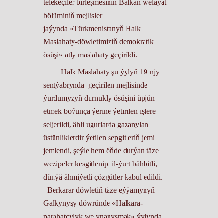
telekeçiler birleşmesiniň Balkan welaýat
bölüminiň mejlisler
jaýynda
«Türkmenistanyň Halk
Maslahaty-döwletimiziň demokratik
ösüşi»
atly maslahaty geçirildi.
Halk Maslahaty şu ýylyň 19-njy
sentýabrynda geçirilen mejlisinde
ýurdumyzyň durnukly ösüşini üpjün
etmek boýunça ýerine ýetirilen işlere
seljerildi, ähli ugurlarda gazanylan
üstünliklerdir ýetilen sepgitleriň jemi
jemlendi, şeýle hem öňde durýan täze
wezipeler kesgitlenip, il-ýurt bähbitli,
dünýä ähmiýetli çözgütler kabul edildi.
Berkarar döwletiň täze eýýamynyň
Galkynyşy döwründe «Halkara-
parahatçylyk we ynanyşmak» ýylynda