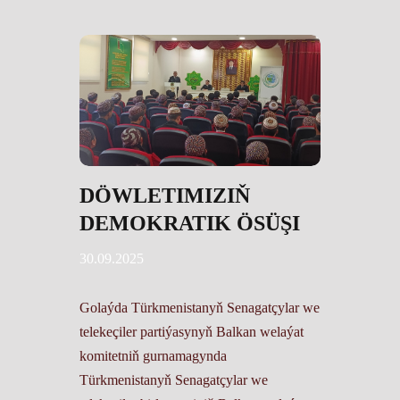
DÖWLETIMIZIŇ
DEMOKRATIK ÖSÜŞI
30.09.2025
Golaýda Türkmenistanyň Senagatçylar we
telekeçiler partiýasynyň Balkan welaýat
komitetniň gurnamagynda
Türkmenistanyň Senagatçylar we