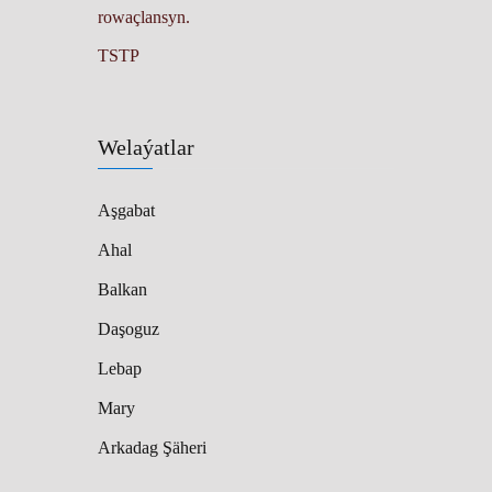
rowaçlansyn.
TSTP
Welaýatlar
Aşgabat
Ahal
Balkan
Daşoguz
Lebap
Mary
Arkadag Şäheri