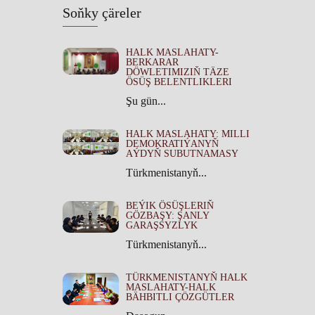
Soňky çäreler
HALK MASLAHATY-
BERKARAR
DÖWLETIMIZIŇ TÄZE
ÖSÜŞ BELENTLIKLERI
Şu gün...
HALK MASLAHATY: MILLI
DEMOKRATIÝANYŇ
AÝDYŇ SUBUTNAMASY
Türkmenistanyň...
BEÝIK ÖSÜŞLERIŇ
GÖZBAŞY: ŞANLY
GARAŞSYZLYK
Türkmenistanyň...
TÜRKMENISTANYŇ HALK
MASLAHATY-HALK
BÄHBITLI ÇÖZGÜTLER