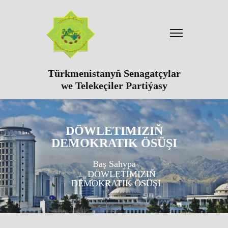
Türkmenistanyň Senagatçylar
we Telekeçiler Partiýasy
DÖWLETIMIZIŇ
DEMOKRATIK ÖSÜŞI
Baş Sahypa
DÖWLETIMIZIŇ
DEMOKRATIK ÖSÜŞI