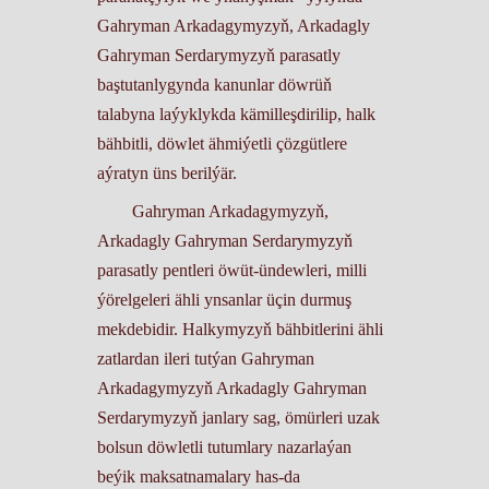
Gahryman Arkadagymyzyň, Arkadagly
Gahryman Serdarymyzyň parasatly
baştutanlygynda kanunlar döwrüň
talabyna laýyklykda kämilleşdirilip, halk
bähbitli, döwlet ähmiýetli çözgütlere
aýratyn üns berilýär.
Gahryman Arkadagymyzyň,
Arkadagly Gahryman Serdarymyzyň
parasatly pentleri öwüt-ündewleri, milli
ýörelgeleri ähli ynsanlar üçin durmuş
mekdebidir. Halkymyzyň bähbitlerini ähli
zatlardan ileri tutýan Gahryman
Arkadagymyzyň Arkadagly Gahryman
Serdarymyzyň janlary sag, ömürleri uzak
bolsun döwletli tutumlary nazarlaýan
beýik maksatnamalary has-da