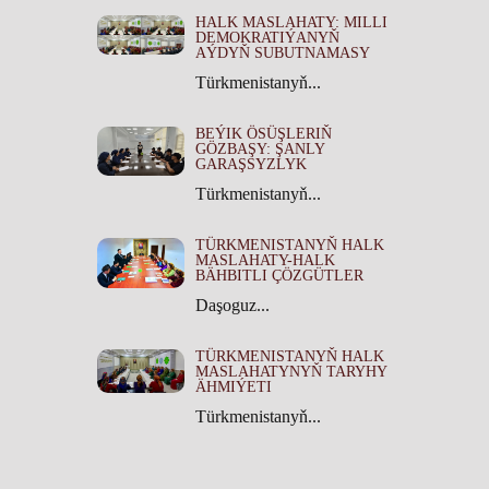
HALK MASLAHATY: MILLI
DEMOKRATIÝANYŇ
AÝDYŇ SUBUTNAMASY
Türkmenistanyň...
BEÝIK ÖSÜŞLERIŇ
GÖZBAŞY: ŞANLY
GARAŞSYZLYK
Türkmenistanyň...
TÜRKMENISTANYŇ HALK
MASLAHATY-HALK
BÄHBITLI ÇÖZGÜTLER
Daşoguz...
TÜRKMENISTANYŇ HALK
MASLAHATYNYŇ TARYHY
ÄHMIÝETI
Türkmenistanyň...