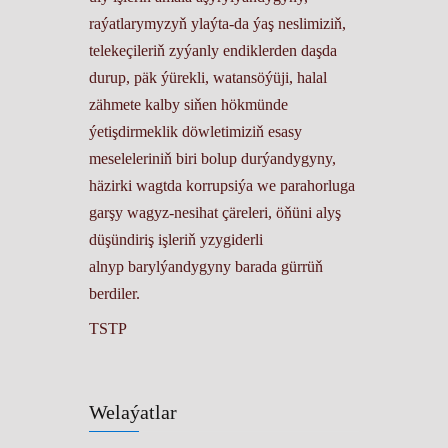
raýatlarymyzyň ylaýta-da ýaş neslimiziň,
telekeçileriň zyýanly endiklerden daşda
durup, päk ýürekli, watansöýüji, halal
zähmete kalby siňen hökmünde
ýetişdirmeklik döwletimiziň esasy
meseleleriniň biri bolup durýandygyny,
häzirki wagtda korrupsiýa we parahorluga
garşy wagyz-nesihat çäreleri, öňüni alyş
düşündiriş işleriň yzygiderli
alnyp barylýandygyny barada gürrüň
berdiler.
TSTP
Welaýatlar