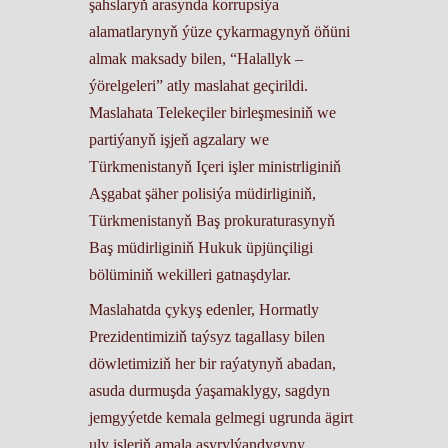
şahslaryň arasynda korrupsiýa
alamatlarynyň ýüze çykarmagynyň öňüni
almak maksady bilen, “Halallyk –
ýörelgeleri” atly maslahat geçirildi.
Maslahata Telekeçiler birleşmesiniň we
partiýanyň işjeň agzalary we
Türkmenistanyň Içeri işler ministrliginiň
Aşgabat şäher polisiýa müdirliginiň,
Türkmenistanyň Baş prokuraturasynyň
Baş müdirliginiň Hukuk üpjünçiligi
bölüminiň wekilleri gatnaşdylar.
Maslahatda çykyş edenler, Hormatly
Prezidentimiziň taýsyz tagallasy bilen
döwletimiziň her bir raýatynyň abadan,
asuda durmuşda ýaşamaklygy, sagdyn
jemgyýetde kemala gelmegi ugrunda ägirt
uly işleriň amala aşyrylýandygyny,