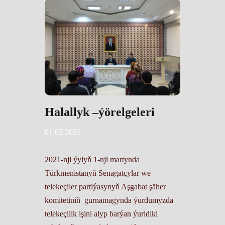
Halallyk –ýörelgeleri
01.03.2021
2021-nji ýylyň 1-nji martynda
Türkmenistanyň Senagatçylar we
telekeçiler partiýasynyň Aşgabat şäher
komitetiniň gurnamagynda ýurdumyzda
telekeçilik işini alyp barýan ýuridiki