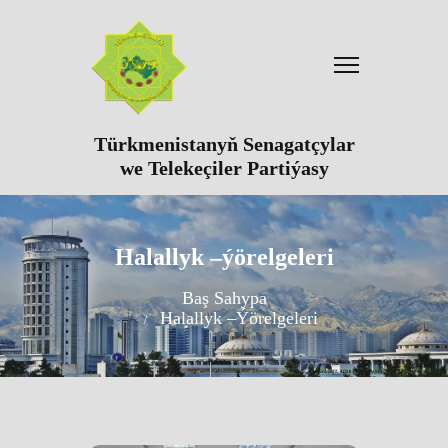
Türkmenistanyň Senagatçylar
we Telekeçiler Partiýasy
Halallyk –ýörelgeleri
Baş Sahypa
Halallyk –ýörelgeleri