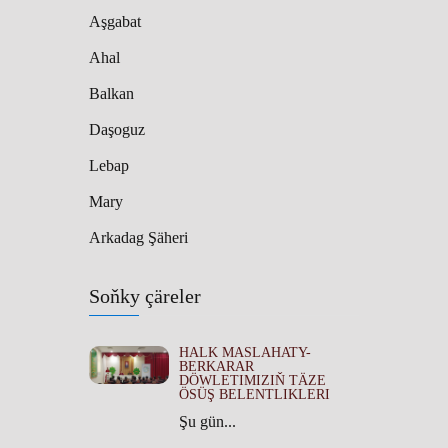
Aşgabat
Ahal
Balkan
Daşoguz
Lebap
Mary
Arkadag Şäheri
Soňky çäreler
HALK MASLAHATY-
BERKARAR
DÖWLETIMIZIŇ TÄZE
ÖSÜŞ BELENTLIKLERI
Şu gün...