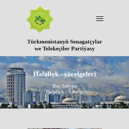
Türkmenistanyň Senagatçylar
we Telekeçiler Partiýasy
Halallyk –ýörelgeleri
Baş Sahypa
Halallyk –ýörelgeleri