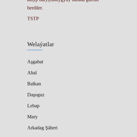
berdiler.
TSTP
Welaýatlar
Aşgabat
Ahal
Balkan
Daşoguz
Lebap
Mary
Arkadag Şäheri