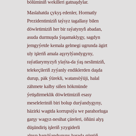
bölüminiň wekilleri gatnaşdylar.
Maslahatda çykyş edenler, Hormatly
Prezidentimiziň taýsyz tagallasy bilen
döwletimiziň her bir raýatynyň abadan,
asuda durmuşda ýaşamaklygy, sagdyn
jemgyýetde kemala gelmegi ugrunda ägirt
uly işleriň amala aşyrylýandygyny,
raýatlarymyzyň ylaýta-da ýaş neslimiziň,
telekeçileriň zyýanly endiklerden daşda
durup, päk ýürekli, watansöýüji, halal
zähmete kalby siňen hökmünde
ýetişdirmeklik döwletimiziň esasy
meseleleriniň biri bolup durýandygyny,
häzirki wagtda korrupsiýa we parahorluga
garşy wagyz-nesihat çäreleri, öňüni alyş
düşündiriş işleriň yzygiderli
alnyp barylýandygyny barada gürrüň