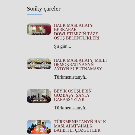
Soňky çäreler
HALK MASLAHATY-
BERKARAR
DÖWLETIMIZIŇ TÄZE
ÖSÜŞ BELENTLIKLERI
Şu gün...
HALK MASLAHATY: MILLI
DEMOKRATIÝANYŇ
AÝDYŇ SUBUTNAMASY
Türkmenistanyň...
BEÝIK ÖSÜŞLERIŇ
GÖZBAŞY: ŞANLY
GARAŞSYZLYK
Türkmenistanyň...
TÜRKMENISTANYŇ HALK
MASLAHATY-HALK
BÄHBITLI ÇÖZGÜTLER