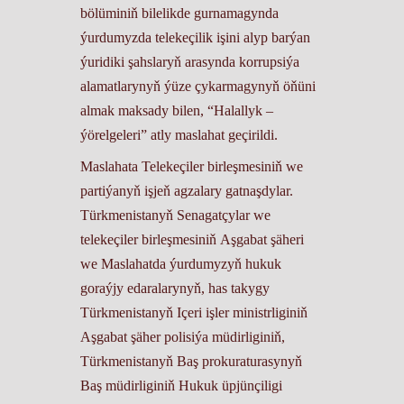
bölüminiň bilelikde gurnamagynda
ýurdumyzda telekeçilik işini alyp barýan
ýuridiki şahslaryň arasynda korrupsiýa
alamatlarynyň ýüze çykarmagynyň öňüni
almak maksady bilen, “Halallyk –
ýörelgeleri” atly maslahat geçirildi.
Maslahata Telekeçiler birleşmesiniň we
partiýanyň işjeň agzalary gatnaşdylar.
Türkmenistanyň Senagatçylar we
telekeçiler birleşmesiniň Aşgabat şäheri
we Maslahatda ýurdumyzyň hukuk
goraýjy edaralarynyň, has takygy
Türkmenistanyň Içeri işler ministrliginiň
Aşgabat şäher polisiýa müdirliginiň,
Türkmenistanyň Baş prokuraturasynyň
Baş müdirliginiň Hukuk üpjünçiligi