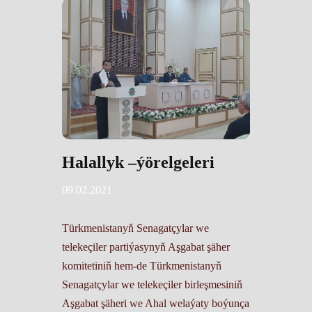
Halallyk –ýörelgeleri
09.02.2021
Türkmenistanyň Senagatçylar we
telekeçiler partiýasynyň Aşgabat şäher
komitetiniň hem-de Türkmenistanyň
Senagatçylar we telekeçiler birleşmesiniň
Aşgabat şäheri we Ahal welaýaty boýunça