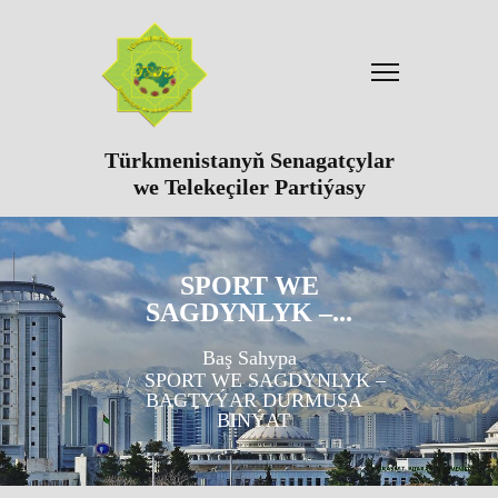
Türkmenistanyň Senagatçylar
we Telekeçiler Partiýasy
SPORT WE
SAGDYNLYK –...
Baş Sahypa
SPORT WE SAGDYNLYK –
BAGTYÝAR DURMUŞA
BINÝAT