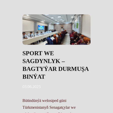
SPORT WE
SAGDYNLYK –
BAGTYÝAR DURMUŞA
BINÝAT
03.06.2025
Bütindünýä welosiped güni
Türkmenistanyň Senagatçylar we