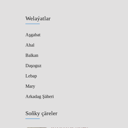
Welaýatlar
Aşgabat
Ahal
Balkan
Daşoguz
Lebap
Mary
Arkadag Şäheri
Soňky çäreler