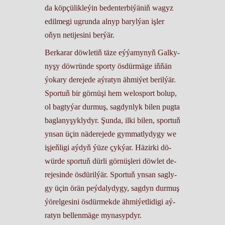
da köp­çü­lik­le­ýin be­den­ter­bi­ýä­niň wa­gyz
edil­me­gi ug­run­da al­nyp ba­ryl­ýan iş­ler
oňyn ne­ti­je­si­ni ber­ýär.
Ber­ka­rar döw­le­tiň tä­ze eý­ýa­my­nyň Gal­ky­
ny­şy döw­rün­de spor­ty ös­dür­mä­ge iň­ňän
ýo­ka­ry de­re­je­de aý­ra­tyn äh­mi­ýet be­ril­ýär.
Spor­tuň bir gör­nü­şi hem we­los­port bo­lup,
ol bag­ty­ýar dur­muş, sag­dyn­lyk bi­len pug­ta
bag­la­ny­şyk­ly­dyr. Şun­da, il­ki bi­len, spor­tuň
yn­san üçin nä­de­re­je­de gym­mat­ly­dygy we
iş­jeň­li­gi aý­dyň ýü­ze çyk­ýar. Hä­zir­ki dö­
wür­de spor­tuň dür­li gör­nüş­le­ri döw­let de­
re­je­sin­de ös­dü­ril­ýär. Spor­tuň yn­san sag­ly­
gy üçin örän peý­da­ly­dy­gy, sag­dyn dur­muş
ýö­rel­ge­si­ni ös­dür­mek­de äh­mi­ýet­li­di­gi aý­
ra­tyn bel­len­mä­ge my­na­syp­dyr.