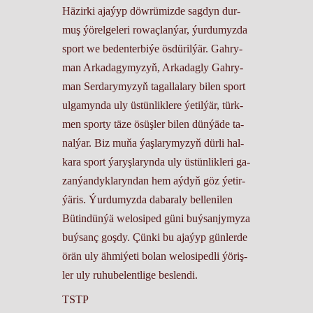
Hä­zir­ki aja­ýyp döw­rü­miz­de sag­dyn dur­
muş ýö­rel­ge­le­ri ro­waç­lan­ýar, ýur­du­myz­da
sport we be­den­ter­bi­ýe ös­dü­ril­ýär. Gah­ry­
man Ar­ka­da­gy­my­zyň, Ar­ka­dag­ly Gah­ry­
man Ser­da­ry­my­zyň ta­gal­la­lary bi­len sport
ul­ga­myn­da uly üs­tün­lik­le­re ýe­til­ýär, türk­
men spor­ty tä­ze ösüş­ler bi­len dün­ýä­de ta­
nal­ýar. Biz mu­ňa ýaş­la­ry­my­zyň dür­li hal­
ka­ra sport ýa­ryş­la­ryn­da uly üs­tün­lik­le­ri ga­
zan­ýan­dyk­la­ryn­dan hem aý­dyň göz ýe­tir­
ýä­ris. Ýur­du­myz­da da­ba­ra­ly bel­le­ni­len
Bü­tin­dün­ýä we­lo­si­ped gü­ni buý­san­jy­my­za
buý­sanç goş­dy. Çün­ki bu aja­ýyp gün­ler­de
örän uly äh­mi­ýe­ti bo­lan we­lo­si­ped­li ýö­riş­
ler uly ru­hu­be­lent­li­ge bes­len­di.
TSTP