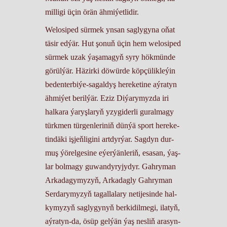
mil­li­gi üçin örän äh­mi­ýet­li­dir.
We­lo­si­ped sür­mek yn­san sag­ly­gy­na oňat
tä­sir ed­ýär. Hut şo­nuň üçin hem we­lo­si­ped
sür­mek uzak ýa­şa­ma­gyň sy­ry hök­mün­de
gö­rül­ýär. Hä­zir­ki dö­wür­de köp­çü­lik­le­ýin
be­den­ter­bi­ýe-sa­gal­dyş he­re­ke­ti­ne aý­ra­tyn
äh­mi­ýet be­ril­ýär. Eziz Di­ýa­ry­myz­da iri
hal­ka­ra ýa­ryş­la­ryň yzy­gi­der­li gu­ral­ma­gy
türk­men tür­gen­le­ri­niň dün­ýä sport he­re­ke­
tin­dä­ki iş­jeň­li­gi­ni art­dyr­ýar. Sag­dyn dur­
muş ýö­rel­ge­si­ne eýer­ýän­le­riň, esa­san, ýaş­
lar bol­ma­gy gu­wan­dy­ry­jy­dyr. Gah­ry­man
Ar­ka­da­gy­my­zyň, Ar­ka­dag­ly Gah­ry­man
Ser­da­ry­my­zyň ta­gal­la­la­ry ne­ti­je­sin­de hal­
ky­my­zyň sag­ly­gy­nyň ber­ki­dil­me­gi, ila­tyň,
aý­ra­tyn-da, ösüp gel­ýän ýaş nes­liň ara­syn­