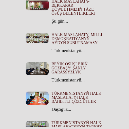
HALK MASLAHATY-
BERKARAR
DÖWLETIMIZIŇ TÄZE
ÖSÜŞ BELENTLIKLERI
Şu gün...
HALK MASLAHATY: MILLI
DEMOKRATIÝANYŇ
AÝDYŇ SUBUTNAMASY
Türkmenistanyň...
BEÝIK ÖSÜŞLERIŇ
GÖZBAŞY: ŞANLY
GARAŞSYZLYK
Türkmenistanyň...
TÜRKMENISTANYŇ HALK
MASLAHATY-HALK
BÄHBITLI ÇÖZGÜTLER
Daşoguz...
TÜRKMENISTANYŇ HALK
MASLAHATYNYŇ TARYHY