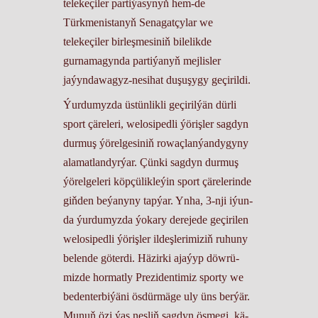
telekeçiler partiýasynyň hem-de
Türkmenistanyň Senagatçylar we
telekeçiler birleşmesiniň bilelikde
gurnamagynda partiýanyň mejlisler
jaýyndawagyz-nesihat duşuşygy geçirildi.
Ýur­du­myz­da üs­tün­lik­li ge­çi­ril­ýän dür­li
sport çä­re­le­ri, we­lo­si­ped­li ýö­riş­ler sag­dyn
dur­muş ýö­rel­ge­si­niň ro­waç­lan­ýan­dy­gy­ny
ala­mat­lan­dyr­ýar. Çün­ki sag­dyn dur­muş
ýö­rel­ge­le­ri köp­çü­lik­le­ýin sport çä­re­le­rin­de
giň­den be­ýa­ny­ny tapýar. Yn­ha, 3-nji iýun­
da ýur­du­myz­da ýo­ka­ry de­re­je­de ge­çi­ri­len
we­lo­si­ped­li ýö­riş­ler il­deş­le­ri­mi­ziň ru­hu­ny
be­len­de gö­ter­di. Hä­zir­ki aja­ýyp döw­rü­
miz­de hor­mat­ly Pre­zi­den­ti­miz spor­ty we
be­den­ter­bi­ýä­ni ös­dür­mä­ge uly üns ber­ýär.
Mu­nuň özi ýaş nes­liň sag­dyn ös­me­gi, kä­