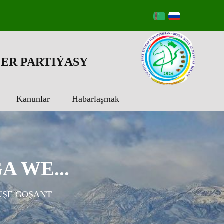
ER PARTIÝASY
Kanunlar
Habarlaşmak
 WE...
ŞE GOŞANT