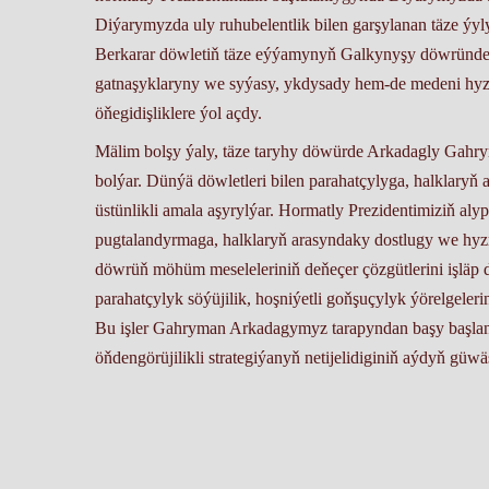
Diýarymyzda uly ruhubelentlik bilen garşylanan täze ýy
Berkarar döwletiň täze eýýamynyň Galkynyşy döwründe ý
gatnaşyklaryny we syýasy, ykdysady hem-de medeni hyzm
öňegidişliklere ýol açdy.
Mälim bolşy ýaly, täze taryhy döwürde Arkadagly Gahr
bolýar. Dünýä döwletleri bilen parahatçylyga, halklary
üstünlikli amala aşyrylýar. Hormatly Prezidentimiziň a
pugtalandyrmaga, halklaryň arasyndaky dostlugy we hyz
döwrüň möhüm meseleleriniň deňeçer çözgütlerini işläp 
parahatçylyk söýüjilik, hoşniýetli goňşuçylyk ýörelgeler
Bu işler Gahryman Arkadagymyz tarapyndan başy başlanyp
öňdengörüjilikli strategiýanyň netijelidiginiň aýdyň güwäs
Goý, Gahryman Arkadagymyzyň Hormatly Prezidentimiz 
TSTP