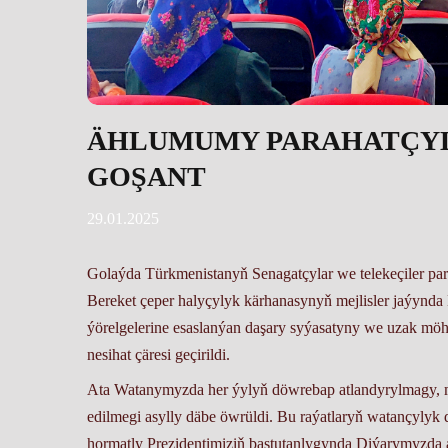
ÄHLUMUMY PARAHATÇYL
GOŞANT
29.01.2025
Golaýda Türkmenistanyň Senagatçylar we telekeçiler pa
Bereket çeper halyçylyk kärhanasynyň mejlisler jaýynd
ýörelgelerine esaslanýan daşary syýasatyny we uzak mö
nesihat çäresi geçirildi.
Ata Watanymyzda her ýylyň döwrebap atlandyrylmagy, mil
edilmegi asylly däbe öwrüldi. Bu raýatlaryň watançyl
hormatly Prezidentimiziň baştutanlygynda Diýarymyzda a