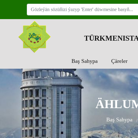
TÜRKMENISTA
Baş Sahypa
Çäreler
ÄHLUM
Baş Sahypa