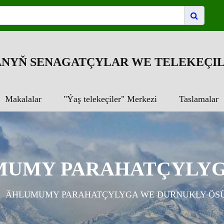
NYŇ SENAGATÇYLAR WE TELEKEÇIL
Makalalar
"Ýaş telekeçiler" Merkezi
Taslamalar
UMY PARAHATÇYLYGA
ÄHLUMUMY PARAHATÇYLYGA WE DURNUKLY ÖSÜ