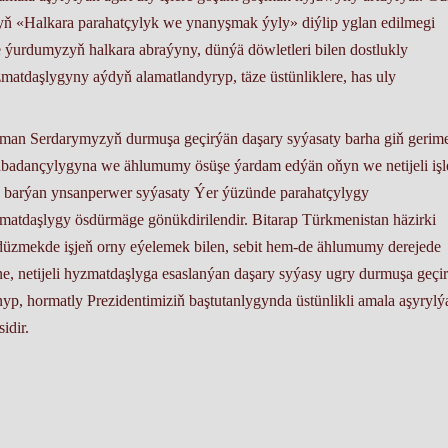
lyň «Halkara parahatçylyk we ynanyşmak ýyly» diýlip yglan edilmegi
urdumyzyň halkara abraýyny, dünýä döwletleri bilen dostlukly
atdaşlygyny aýdyň alamatlandyryp, täze üstünliklere, has uly
yman Serdarymyzyň durmuşa geçirýän daşary syýasaty barha giň gerim
ň abadançylygyna we ählumumy ösüşe ýardam edýän oňyn we netijeli işl
lyp barýan ynsanperwer syýasaty Ýer ýüzünde parahatçylygy
matdaşlygy ösdürmäge gönükdirilendir. Bitarap Türkmenistan häzirki
düzmekde işjeň orny eýelemek bilen, sebit hem-de ählumumy derejede
ine, netijeli hyzmatdaşlyga esaslanýan daşary syýasy ugry durmuşa geçir
, hormatly Prezidentimiziň baştutanlygynda üstünlikli amala aşyrylý
idir.
Arkadagly Gahryman Serdarymyzyň janlary sag, ömürleri uzak bolsu