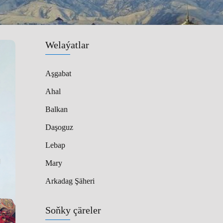
Welaýatlar
Aşgabat
Ahal
Balkan
Daşoguz
Lebap
Mary
Arkadag Şäheri
Soňky çäreler