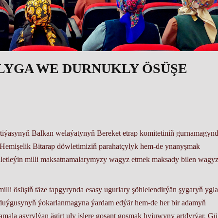
YGA WE DURNUKLY ÖSÜŞE
rtiýasynyň Balkan welaýatynyň Bereket etrap komitetiniň gurnamagyn
a Hemişelik Bitarap döwletimiziň parahatçylyk hem-de ynanyşmak
hletleýin milli maksatnamalarymyzy wagyz etmek maksady bilen wagyz
li ösüşiň täze tapgyrynda esasy ugurlary şöhlelendirýän şygaryň ygl
yk duýgusynyň ýokarlanmagyna ýardam edýär hem-de her bir adamyň
mala aşyrylýan ägirt uly işlere goşant goşmak hyjuwyny artdyrýar. Gü