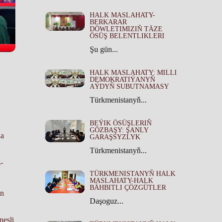
HALK MASLAHATY-
BERKARAR
DÖWLETIMIZIŇ TÄZE
ÖSÜŞ BELENTLIKLERI
Şu gün...
HALK MASLAHATY: MILLI
DEMOKRATIÝANYŇ
AÝDYŇ SUBUTNAMASY
Türkmenistanyň...
BEÝIK ÖSÜŞLERIŇ
GÖZBAŞY: ŞANLY
da
GARAŞSYZLYK
Türkmenistanyň...
-
TÜRKMENISTANYŇ HALK
MASLAHATY-HALK
BÄHBITLI ÇÖZGÜTLER
an
Daşoguz...
neşli