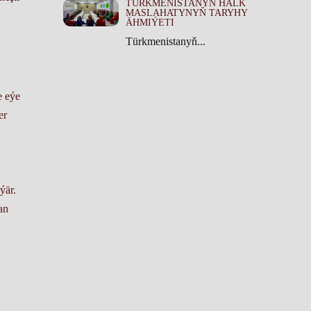
TÜRKMENISTANYŇ HALK
MASLAHATYNYŇ TARYHY
ÄHMIÝETI
Türkmenistanyň...
e eýe
er
ýär.
an
n!