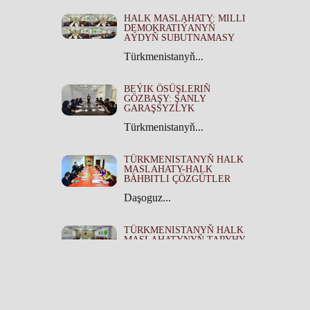
HALK MASLAHATY: MILLI
DEMOKRATIÝANYŇ
AÝDYŇ SUBUTNAMASY
Türkmenistanyň...
BEÝIK ÖSÜŞLERIŇ
GÖZBAŞY: ŞANLY
GARAŞSYZLYK
Türkmenistanyň...
TÜRKMENISTANYŇ HALK
MASLAHATY-HALK
BÄHBITLI ÇÖZGÜTLER
Daşoguz...
TÜRKMENISTANYŇ HALK
MASLAHATYNYŇ TARYHY
ÄHMIÝETI
Türkmenistanyň...