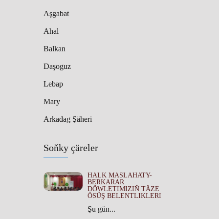
Aşgabat
Ahal
Balkan
Daşoguz
Lebap
Mary
Arkadag Şäheri
Soňky çäreler
HALK MASLAHATY-
BERKARAR
DÖWLETIMIZIŇ TÄZE
ÖSÜŞ BELENTLIKLERI
Şu gün...