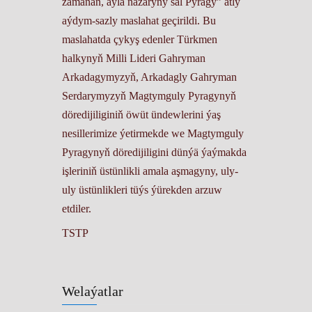
zamanaň, aýla nazaryňy sal Pyragy” atly
aýdym-sazly maslahat geçirildi. Bu
maslahatda çykyş edenler Türkmen
halkynyň Milli Lideri Gahryman
Arkadagymyzyň, Arkadagly Gahryman
Serdarymyzyň Magtymguly Pyragynyň
döredijiliginiň öwüt ündewlerini ýaş
nesillerimize ýetirmekde we Magtymguly
Pyragynyň döredijiligini dünýä ýaýmakda
işleriniň üstünlikli amala aşmagyny, uly-
uly üstünlikleri tüýs ýürekden arzuw
etdiler.
TSTP
Welaýatlar