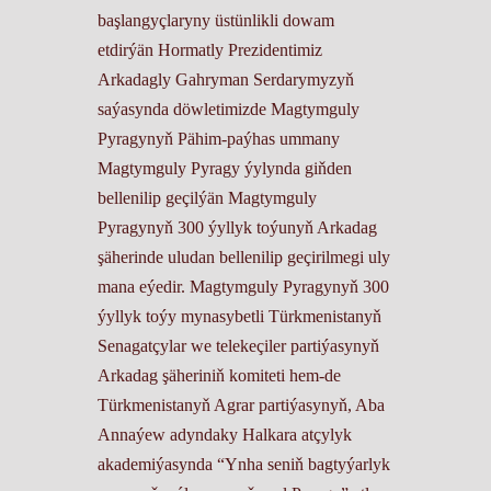
başlangyçlaryny üstünlikli dowam
etdirýän Hormatly Prezidentimiz
Arkadagly Gahryman Serdarymyzyň
saýasynda döwletimizde Magtymguly
Pyragynyň Pähim-paýhas ummany
Magtymguly Pyragy ýylynda giňden
bellenilip geçilýän Magtymguly
Pyragynyň 300 ýyllyk toýunyň Arkadag
şäherinde uludan bellenilip geçirilmegi uly
mana eýedir. Magtymguly Pyragynyň 300
ýyllyk toýy mynasybetli Türkmenistanyň
Senagatçylar we telekeçiler partiýasynyň
Arkadag şäheriniň komiteti hem-de
Türkmenistanyň Agrar partiýasynyň, Aba
Annaýew adyndaky Halkara atçylyk
akademiýasynda “Ynha seniň bagtyýarlyk