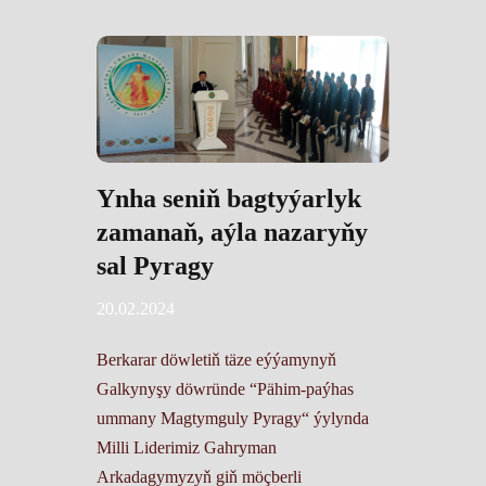
Ynha seniň bagtyýarlyk
zamanaň, aýla nazaryňy
sal Pyragy
20.02.2024
Berkarar döwletiň täze eýýamynyň
Galkynyşy döwründe “Pähim-paýhas
ummany Magtymguly Pyragy“ ýylynda
Milli Liderimiz Gahryman
Arkadagymyzyň giň möçberli