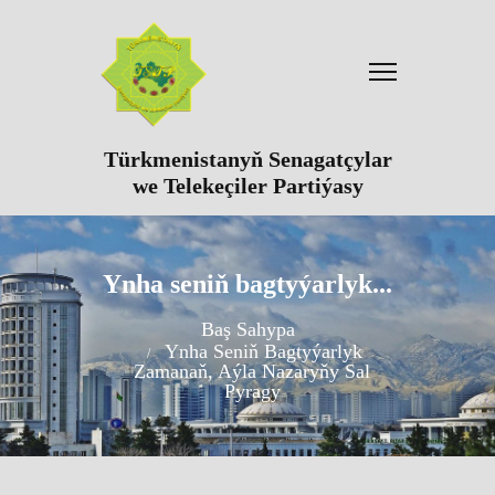
Türkmenistanyň Senagatçylar
we Telekeçiler Partiýasy
Ynha seniň bagtyýarlyk...
Baş Sahypa
Ynha Seniň Bagtyýarlyk
Zamanaň, Aýla Nazaryňy Sal
Pyragy