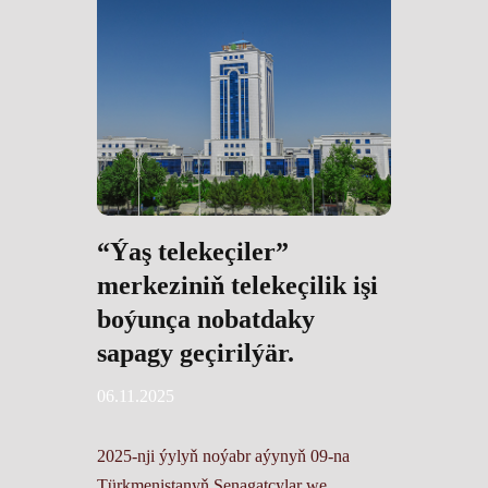
“Ýaş telekeçiler”
merkeziniň telekeçilik işi
boýunça nobatdaky
sapagy geçirilýär.
06.11.2025
2025-nji ýylyň noýabr aýynyň 09-na
Türkmenistanyň Senagatçylar we