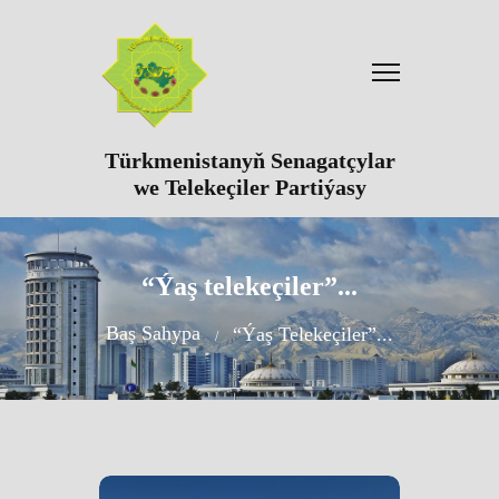
Türkmenistanyň Senagatçylar
we Telekeçiler Partiýasy
“Ýaş telekeçiler”...
Baş Sahypa
“Ýaş Telekeçiler”...