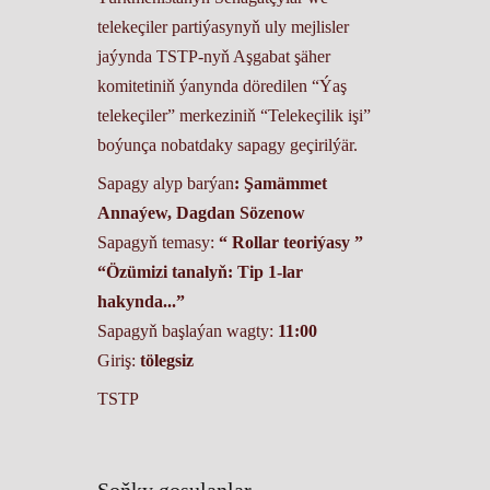
telekeçiler partiýasynyň uly mejlisler
jaýynda TSTP-nyň Aşgabat şäher
komitetiniň ýanynda döredilen “Ýaş
telekeçiler” merkeziniň “Telekeçilik işi”
boýunça nobatdaky sapagy geçirilýär.
Sapagy alyp barýan
: Şamämmet
Annaýew, Dagdan Sözenow
Sapagyň temasy:
“ Rollar teoriýasy ”
“Özümizi tanalyň: Tip 1-lar
hakynda...”
Sapagyň başlaýan wagty:
11:00
Giriş:
tölegsiz
TSTP