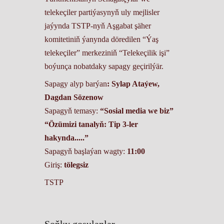
telekeçiler partiýasynyň uly mejlisler
jaýynda TSTP-nyň Aşgabat şäher
komitetiniň ýanynda döredilen “Ýaş
telekeçiler” merkeziniň “Telekeçilik işi”
boýunça nobatdaky sapagy geçirilýär.
Sapagy alyp barýan
: Sylap Ataýew,
Dagdan Sözenow
Sapagyň temasy:
“Sosial media we biz”
“Özümizi tanalyň: Tip 3-ler
hakynda.....”
Sapagyň başlaýan wagty:
11:00
Giriş:
tölegsiz
TSTP