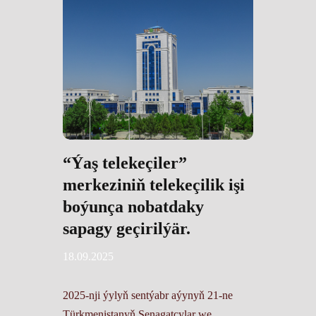
“Ýaş telekeçiler”
merkeziniň telekeçilik işi
boýunça nobatdaky
sapagy geçirilýär.
18.09.2025
2025-nji ýylyň sentýabr aýynyň 21-ne
Türkmenistanyň Senagatçylar we