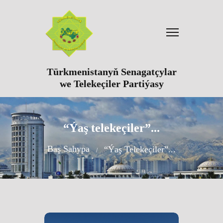
Türkmenistanyň Senagatçylar
we Telekeçiler Partiýasy
“Ýaş telekeçiler”...
Baş Sahypa
“Ýaş Telekeçiler”...