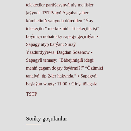
telekeçiler partiýasynyň uly mejlisler
jaýynda TSTP-nyň Aşgabat şäher
kömitetiniň ýanynda döredilen “Ýaş
telekeçiler” merkeziniň “Telekeçilik işi”
boýunça nobatdaky sapagy geçirilýär. •
Sapagy alyp barýan: Suraý
Ýazdurdyýewa, Dagdan Sözenow •
Sapagyň temasy: “Bäbejimigiň idegi:
meniň çagam dogry ösýärmi?!” “Özümizi
tanalyň, tip 2-ler hakynda.” • Sapagyň
başlaýan wagty: 11:00 • Giriş: tölegsiz
TSTP
Soňky goşulanlar