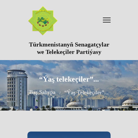
Türkmenistanyň Senagatçylar
we Telekeçiler Partiýasy
“Ýaş telekeçiler”...
Baş Sahypa
“Ýaş Telekeçiler”...