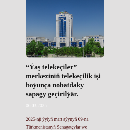
“Ýaş telekeçiler”
merkeziniň telekeçilik işi
boýunça nobatdaky
sapagy geçirilýär.
06.03.2025
2025-nji ýylyň mart aýynyň 09-na
Türkmenistanyň Senagatçylar we