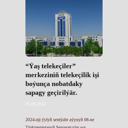
“Ýaş telekeçiler”
merkeziniň telekeçilik işi
boýunça nobatdaky
sapagy geçirilýär.
05.09.2024
2024-nji ýylyň sentýabr aýynyň 08-ne
Türkmenistanyň Senagatçylar we