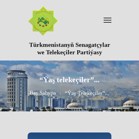
Türkmenistanyň Senagatçylar
we Telekeçiler Partiýasy
“Ýaş telekeçiler”...
Baş Sahypa
“Ýaş Telekeçiler”...