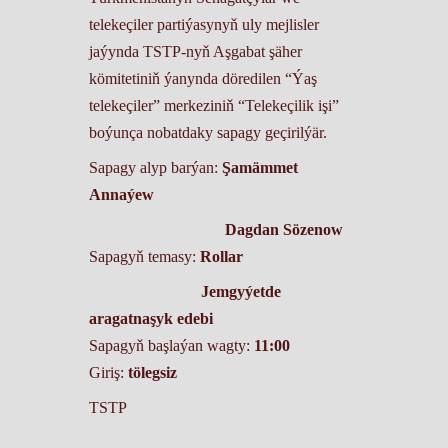
telekeçiler partiýasynyň uly mejlisler
jaýynda TSTP-nyň Aşgabat şäher
kömitetiniň ýanynda döredilen “Ýaş
telekeçiler” merkeziniň “Telekeçilik işi”
boýunça nobatdaky sapagy geçirilýär.
Sapagy alyp barýan:
Şamämmet
Annaýew
Dagdan Sözenow
Sapagyň temasy:
Rollar
Jemgyýetde
aragatnaşyk edebi
Sapagyň başlaýan wagty:
11:00
Giriş:
tölegsiz
TSTP