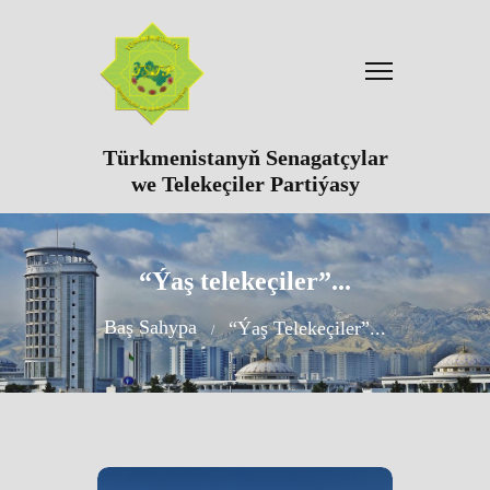
Türkmenistanyň Senagatçylar
we Telekeçiler Partiýasy
“Ýaş telekeçiler”...
Baş Sahypa
“Ýaş Telekeçiler”...