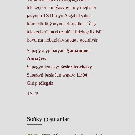
telekeçiler partiýasynyň uly mejlisler
jaýynda TSTP-nyň Aşgabat şäher
kömitetiniň ýanynda döredilen “Ýaş
telekeçiler” merkeziniň “Telekeçilik işi”
boýunça nobatdaky sapagy geçirilýär.
Sapagy alyp barýan:
Şamämmet
Annaýew
Sapagyň temasy:
Sesler teoriýasy
Sapagyň başlaýan wagty:
11:00
Giriş:
tölegsiz
TSTP
Soňky goşulanlar