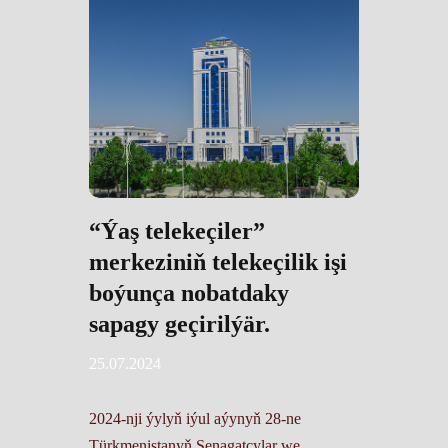
“Ýaş telekeçiler”
merkeziniň telekeçilik işi
boýunça nobatdaky
sapagy geçirilýär.
25.07.2024
2024-nji ýylyň iýul aýynyň 28-ne
Türkmenistanyň Senagatçylar we