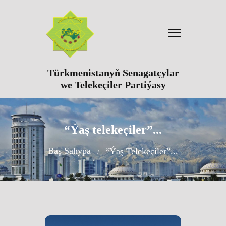
Türkmenistanyň Senagatçylar
we Telekeçiler Partiýasy
“Ýaş telekeçiler”...
Baş Sahypa
“Ýaş Telekeçiler”...