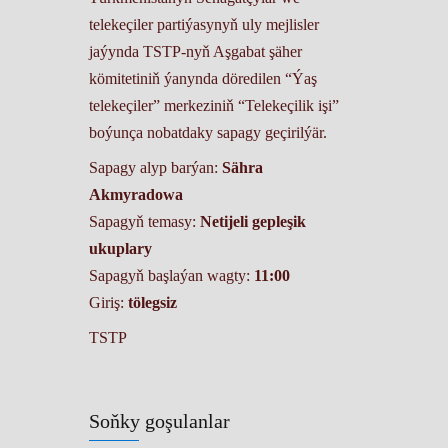
telekeçiler partiýasynyň uly mejlisler
jaýynda TSTP-nyň Aşgabat şäher
kömitetiniň ýanynda döredilen “Ýaş
telekeçiler” merkeziniň “Telekeçilik işi”
boýunça nobatdaky sapagy geçirilýär.
Sapagy alyp barýan:
Sähra
Akmyradowa
Sapagyň temasy:
Netijeli gepleşik
ukuplary
Sapagyň başlaýan wagty:
11:00
Giriş:
tölegsiz
TSTP
Soňky goşulanlar