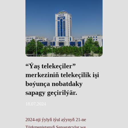
“Ýaş telekeçiler”
merkeziniň telekeçilik işi
boýunça nobatdaky
sapagy geçirilýär.
18.07.2024
2024-nji ýylyň iýul aýynyň 21-ne
Türkmenistanyň Senagatçylar we