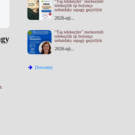
“Ýaş telekeçiler” merkeziniň
telekeçilik işi boýunça
nobatdaky sapagy geçirilýär.
2026-nji...
“Ýaş telekeçiler” merkeziniň
agy
telekeçilik işi boýunça
nobatdaky sapagy geçirilýär.
2026-nji...
Dowamy
r.