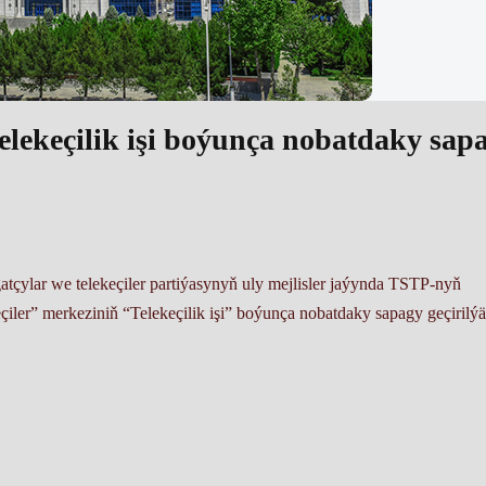
telekeçilik işi boýunça nobatdaky sap
tçylar we telekeçiler partiýasynyň uly mejlisler jaýynda TSTP-nyň
iler” merkeziniň “Telekeçilik işi” boýunça nobatdaky sapagy geçirilýä