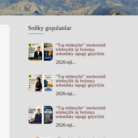
Soňky goşulanlar
“Ýaş telekeçiler” merkeziniň
telekeçilik işi boýunça
nobatdaky sapagy geçirilýär.
2026-nji...
“Ýaş telekeçiler” merkeziniň
telekeçilik işi boýunça
nobatdaky sapagy geçirilýär.
2026-nji...
“Ýaş telekeçiler” merkeziniň
telekeçilik işi boýunça
nobatdaky sapagy geçirilýär.
2026-nji...