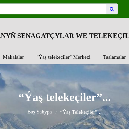
NYŇ SENAGATÇYLAR WE TELEKEÇIL
Makalalar
"Ýaş telekeçiler" Merkezi
Taslamalar
“Ýaş telekeçiler”...
Baş Sahypa
“Ýaş Telekeçiler”...