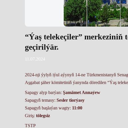
“Ýaş telekeçiler” merkeziniň 
geçirilýär.
11.07.2024
2024-nji ýylyň iýul aýynyň 14-ne Türkmenistanyň Senaga
Aşgabat şäher kömitetiniň ýanynda döredilen “Ýaş telekeç
Sapagy alyp barýan:
Şamämet Annaýew
Sapagyň temasy:
Sesler tiorýasy
Sapagyň başlaýan wagty:
11:00
Giriş:
tölegsiz
TSTP