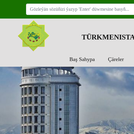
TÜRKMENISTA
Baş Sahypa
Çäreler