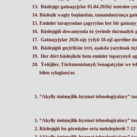
Bäsleşige gatnaşyjylar
01.04.2026ý senesine çen
Bäsleşik wagty başlandan, tamamlanýança gatn
Eminler tarapyndan çagyrylan her bir gatnaşy
Bäsleşigiň dowamynda öz ýerinde durmadyk gat
Gatnaşyjylar
2026-njy ýylyň 18-nji apreline d
Bäsleşigiň geçirilýän ýeri, aşakda ýazylmak üç
Her dört bäsleşikde hem eminler toparynyň agzal
Ýeňijiler, Türkmenistanyň Senagatçylar we t
bilen sylaglanýar.
“Akylly önümçilik-hyzmat tehnologiýalary” tasl
“Akylly önümçilik-hyzmat tehnologiýalary”
ta
Bäsleşigiň bu görnüşine orta mekdepleriň 7-1
“Akylly önümçilik-hyzmat tehnologiýalary”
tas