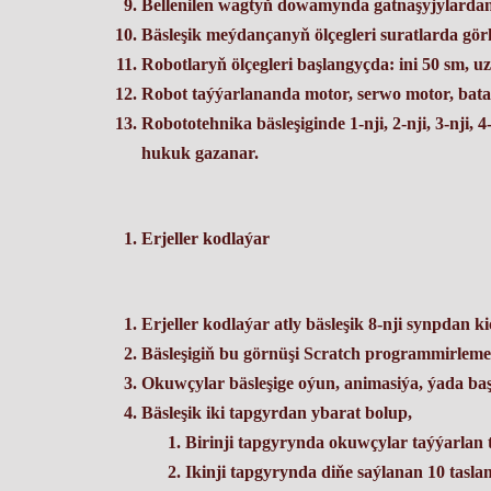
Bellenilen wagtyň dowamynda gatnaşyjylardan b
Bäsleşik meýdançanyň ölçegleri suratlarda görk
Robotlaryň ölçegleri başlangyçda: ini 50 sm, u
Robot taýýarlananda motor, serwo motor, batare
Robototehnika bäsleşiginde 1-nji, 2-nji, 3-nji
hukuk gazanar.
Erjeller kodlaýar
Erjeller kodlaýar atly bäsleşik 8-nji synpdan 
Bäsleşigiň bu görnüşi Sсratch programmirleme d
Okuwçylar bäsleşige oýun, animasiýa, ýada ba
Bäsleşik iki tapgyrdan ybarat bolup,
Birinji tapgyrynda okuwçylar taýýarlan
Ikinji tapgyrynda diňe saýlanan 10 tasla