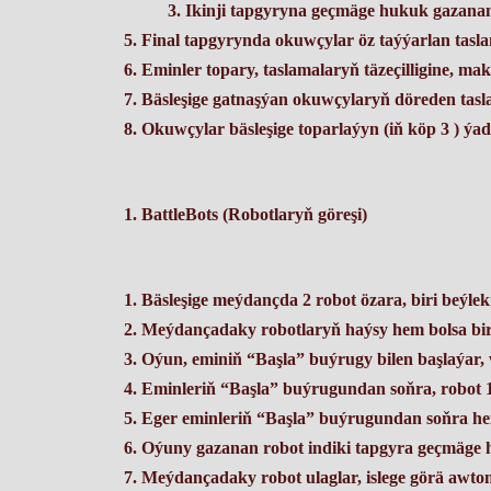
Ikinji tapgyryna geçmäge hukuk gazanan 
Final tapgyrynda okuwçylar öz taýýarlan tasl
Eminler topary, taslamalaryň täzeçilligine, m
Bäsleşige gatnaşýan okuwçylaryň döreden tasla
Okuwçylar bäsleşige toparlaýyn (iň köp 3 ) ýad
BattleBots (Robotlaryň göreşi)
Bäsleşige meýdançda 2 robot özara, biri beýlek
Meýdançadaky robotlaryň haýsy hem bolsa bi
Oýun, eminiň “Başla” buýrugy bilen başlaýar,
Eminleriň “Başla” buýrugundan soňra, robot 10
Eger eminleriň “Başla” buýrugundan soňra her
Oýuny gazanan robot indiki tapgyra geçmäge 
Meýdançadaky robot ulaglar, islege görä awto