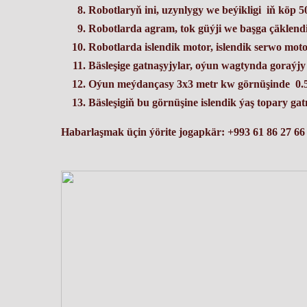
Robotlaryň ini, uzynlygy we beýikligi iň köp 5
Robotlarda agram, tok güýji we başga çäklend
Robotlarda islendik motor, islendik serwo mot
Bäsleşige gatnaşyjylar, oýun wagtynda goraýjy
Oýun meýdançasy 3x3 metr kw görnüşinde 0.5 w
Bäsleşigiň bu görnüşine islendik ýaş topary gat
Habarlaşmak üçin ýörite jogapkär: +993 61 86 27 66