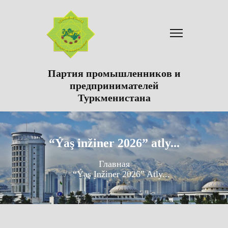
Партия промышленников и
предпринимателей
Туркменистана
“Ýaş inžiner 2026” atly...
Главная
“Ýaş Inžiner 2026” Atly...