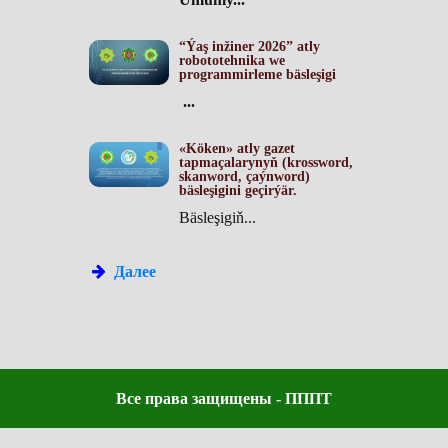
“Ýaş inžiner 2026” atly
robototehnika we
programmirleme bäsleşigi
...
«Köken» atly gazet
tapmaçalarynyň (krossword,
skanword, çaýnword)
bäsleşigini geçirýär.
Bäsleşigiň...
Далее
Все права защищены - ПППТ