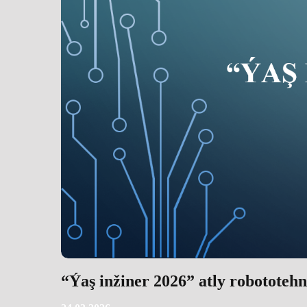
“Ýaş inžiner 2026” atly robototeh