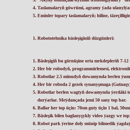
Taslamalaryň göwrümi, agramy ýada ulanylýan
Eminler topary taslamalaryň; hiline, täzeçill
Robototehnika bäsleşiginiň düzgünleri:
Bäsleşigiň bu görnüşine orta mrkdepleriň 7-1
Her bir robodyň, programmirlemesi, elektronik
Robotlar 2.5 minudyň dowamynda berlen ýumuş
Her bir roboda 2 gezek synanyşmaga (Gatnaşyjy
Robotlar berlen wagtyň dowamynda ýerdäki top
durýarlar. Meýdançada jemi 50 sany top bar.
Ballar her top üçin: 70sm guty üçin 1 bal, 50s
Bäsleşik bilen baglanyşykly video ýazgy we top
Robot park ýerine doly münip bilmedik ýagdaý