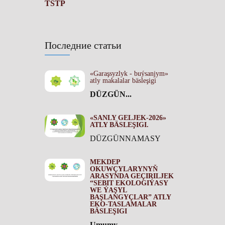
TSTP
Последние статьи
«Garaşsyzlyk - buýsanjym»
atly makalalar bäsleşigi
DÜZGÜN...
«SANLY GELJEK-2026»
ATLY BÄSLEŞIGI.
DÜZGÜNNAMASY
MEKDEP
OKUWÇYLARYNYŇ
ARASYNDA GEÇIRILJEK
“SEBIT EKOLOGIÝASY
WE ÝAŞYL
BAŞLANGYÇLAR” ATLY
EKO-TASLAMALAR
BÄSLEŞIGI
Umumy...