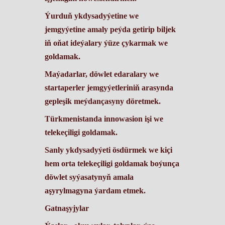
Ýurduň ykdysadyýetine we
jemgyýetine amaly peýda getirip biljek
iň oňat ideýalary ýüze çykarmak we
goldamak.
Maýadarlar, döwlet edaralary we
startaperler jemgyýetleriniň arasynda
gepleşik meýdançasyny döretmek.
Türkmenistanda innowasion işi we
telekeçiligi goldamak.
Sanly ykdysadyýeti ösdürmek we kiçi
hem orta telekeçiligi goldamak boýunça
döwlet syýasatynyň amala
aşyrylmagyna ýardam etmek.
Gatnaşyjylar