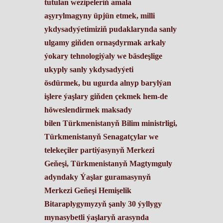
tutulan wezipeleriň amala
aşyrylmagyny üpjün etmek, milli
ykdysadyýetimiziň pudaklarynda sanly
ulgamy giňden ornaşdyrmak arkaly
ýokary tehnologiýaly we bäsdeşlige
ukyply sanly ykdysadyýeti
ösdürmek,
bu ugurda alnyp barylýan
işlere ýaşlary giňden çekmek hem-de
höweslendirmek maksady
bilen
Türkmenistanyň Bilim ministrligi,
Türkmenistanyň Senagatçylar we
telekeçiler partiýasynyň Merkezi
Geňeşi, Türkmenistanyň Magtymguly
adyndaky Ýaşlar guramasynyň
Merkezi Geňeşi Hemişelik
Bitaraplygymyzyň şanly 30 ýyllygy
mynasybetli ýaşlaryň arasynda