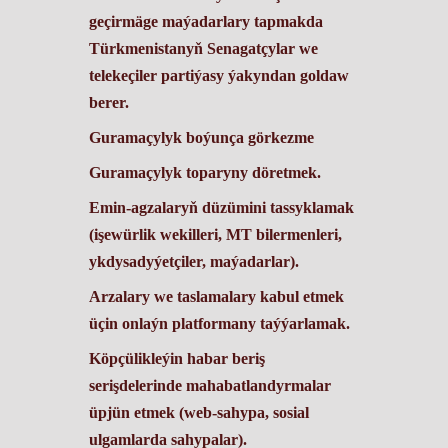
geçirmäge maýadarlary tapmakda
Türkmenistanyň Senagatçylar we
telekeçiler partiýasy ýakyndan goldaw
berer.
Guramaçylyk boýunça görkezme
Guramaçylyk toparyny döretmek.
Emin-agzalaryň düzümini tassyklamak
(işewürlik wekilleri, MT bilermenleri,
ykdysadyýetçiler, maýadarlar).
Arzalary we taslamalary kabul etmek
üçin onlaýn platformany taýýarlamak.
Köpçülikleýin habar beriş
serişdelerinde mahabatlandyrmalar
üpjün etmek (web-sahypa, sosial
ulgamlarda sahypalar).