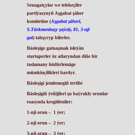
Senagatçylar we telekeçiler
partiýasynyň Aşgabat şäher
komitetine (
Aşgabat şäheri,
S.Türkmenbaşy şaýoly, 81, 3-nji
gat
)
tabşyryp bilerler.
Bäsleşige gatnaşmak isleýän
startaperler öz atlaryndan diňe bir
taslamany hödürlemäge
mümkinçilikleri bardyr.
Bäsleşigi jemlemegiň tertibi
Bäsleşigiň ýeňijileri şu baýrakly orunlar
esasynda kesgitleniler:
1-nji orun
–
1 ýer;
2-nji orun
– 2 ýer;
3-nji orun
– 3 ýer;