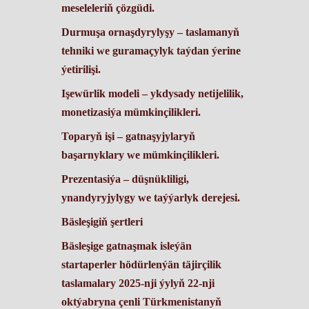
meseleleriň çözgüdi.
Durmuşa ornaşdyrylyşy
– taslamanyň
tehniki we guramaçylyk taýdan ýerine
ýetirilişi.
Işewürlik modeli
– ykdysady netijelilik,
monetizasiýa mümkinçilikleri.
Toparyň işi
– gatnaşyjylaryň
başarnyklary we mümkinçilikleri.
Prezentasiýa
– düşnükliligi,
ynandyryjylygy we taýýarlyk derejesi.
Bäsleşigiň şertleri
Bäsleşige gatnaşmak isleýän
startaperler hödürlenýän täjirçilik
taslamalary 2025-nji ýylyň 22-nji
oktýabryna çenli Türkmenistanyň