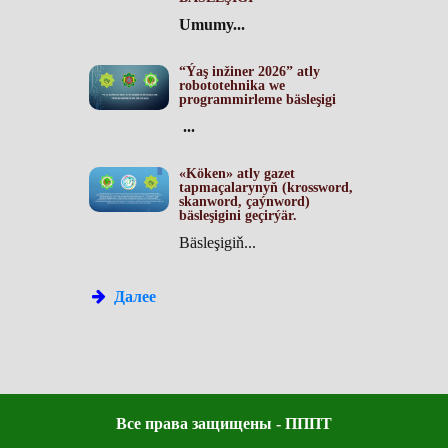
Umumy...
“Ýaş inžiner 2026” atly
robototehnika we
programmirleme bäsleşigi
...
«Köken» atly gazet
tapmaçalarynyň (krossword,
skanword, çaýnword)
bäsleşigini geçirýär.
Bäsleşigiň...
Далее
Все права защищены - ПППТ