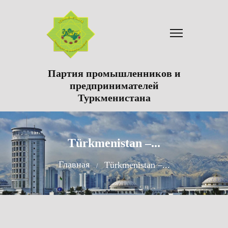
Партия промышленников и
предпринимателей
Туркменистана
Türkmenistan –...
Главная
Türkmenistan –...