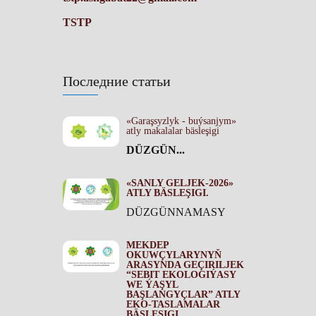
TSTP
Последние статьи
«Garaşsyzlyk - buýsanjym»
atly makalalar bäsleşigi
DÜZGÜN...
«SANLY GELJEK-2026»
ATLY BÄSLEŞIGI.
DÜZGÜNNAMASY
MEKDEP
OKUWÇYLARYNYŇ
ARASYNDA GEÇIRILJEK
“SEBIT EKOLOGIÝASY
WE ÝAŞYL
BAŞLANGYÇLAR” ATLY
EKO-TASLAMALAR
BÄSLEŞIGI