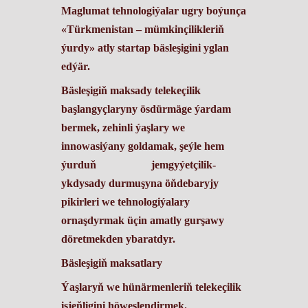
Maglumat tehnologiýalar ugry boýunça
«Türkmenistan – mümkinçilikleriň
ýurdy»
atly startap bäsleşigini yglan
edýär.
Bäsleşigiň maksady telekeçilik
başlangyçlaryny ösdürmäge ýardam
bermek, zehinli ýaşlary we
innowasiýany goldamak, şeýle hem
ýurduň jemgyýetçilik-
ykdysady durmuşyna öňdebaryjy
pikirleri we tehnologiýalary
ornaşdyrmak üçin amatly gurşawy
döretmekden ybaratdyr.
Bäsleşigiň maksatlary
Ýaşlaryň we hünärmenleriň telekeçilik
işjeňligini höweslendirmek.