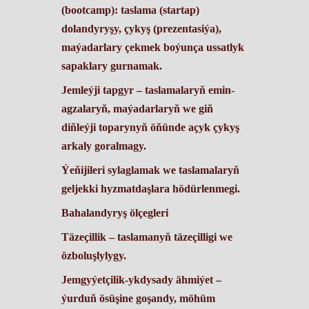
(bootcamp): taslama (startap)
dolandyryşy, çykyş (prezentasiýa),
maýadarlary çekmek boýunça ussatlyk
sapaklary gurnamak.
Jemleýji tapgyr – taslamalaryň emin-
agzalaryň, maýadarlaryň we giň
diňleýji toparynyň öňünde açyk çykyş
arkaly goralmagy.
Ýeňijileri sylaglamak we taslamalaryň
geljekki hyzmatdaşlara hödürlenmegi.
Bahalandyryş ölçegleri
Täzeçillik
– taslamanyň täzeçilligi we
özboluşlylygy.
Jemgyýetçilik-ykdysady ähmiýet
–
ýurduň ösüşine goşandy, möhüm