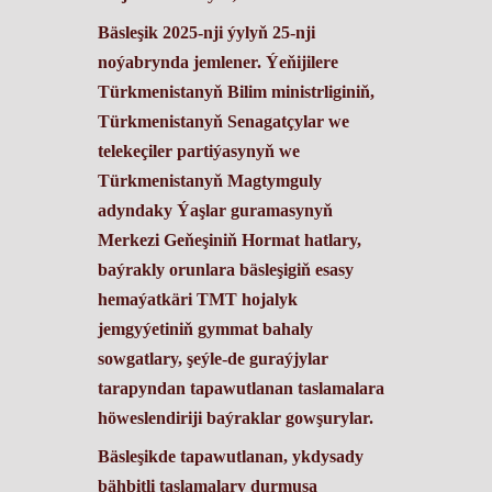
Bäsleşik 2025-nji ýylyň 25-nji
noýabrynda jemlener. Ýeňijilere
Türkmenistanyň Bilim ministrliginiň,
Türkmenistanyň Senagatçylar we
telekeçiler partiýasynyň we
Türkmenistanyň Magtymguly
adyndaky Ýaşlar guramasynyň
Merkezi Geňeşiniň
Hormat hatlary,
baýrakly orunlara bäsleşigiň esasy
hemaýatkäri TMT hojalyk
jemgyýetiniň gymmat bahaly
sowgatlary, şeýle-de guraýjylar
tarapyndan tapawutlanan taslamalara
höweslendiriji baýraklar gowşurylar.
Bäsleşikde tapawutlanan, ykdysady
bähbitli taslamalary durmuşa