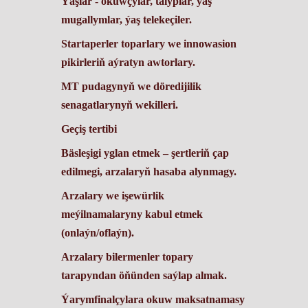
Ýaşlar - okuwçylar, talyplar, ýaş
mugallymlar, ýaş telekeçiler.
Startaperler toparlary we innowasion
pikirleriň aýratyn awtorlary.
MT pudagynyň we döredijilik
senagatlarynyň wekilleri.
Geçiş tertibi
Bäsleşigi yglan etmek – şertleriň çap
edilmegi, arzalaryň hasaba alynmagy.
Arzalary we işewürlik
meýilnamalaryny kabul etmek
(onlaýn/oflaýn).
Arzalary bilermenler topary
tarapyndan öňünden saýlap almak.
Ýarymfinalçylara okuw maksatnamasy