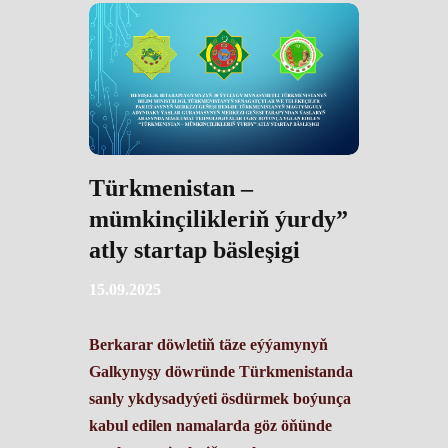
Türkmenistan –
mümkinçilikleriň ýurdy”
atly startap bäsleşigi
15.09.2025
Berkarar döwletiň täze eýýamynyň
Galkynyşy döwründe Türkmenistanda
sanly ykdysadyýeti ösdürmek boýunça
kabul edilen namalarda göz öňünde