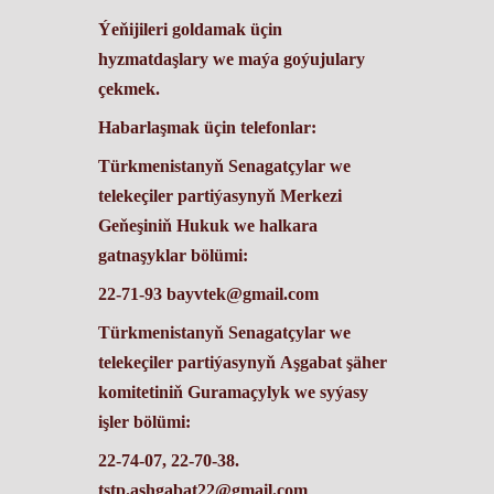
Ýeňijileri goldamak üçin
hyzmatdaşlary we maýa goýujulary
çekmek.
Habarlaşmak üçin telefonlar:
Türkmenistanyň Senagatçylar we
telekeçiler partiýasynyň Merkezi
Geňeşiniň Hukuk we halkara
gatnaşyklar bölümi:
22-71-93 bayvtek@gmail.com
Türkmenistanyň Senagatçylar we
telekeçiler partiýasynyň Aşgabat şäher
komitetiniň Guramaçylyk we syýasy
işler bölümi:
22-74-07, 22-70-38.
tstp.ashgabat22@gmail.com