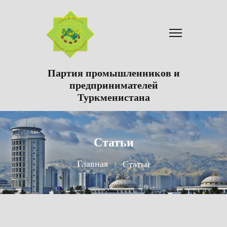
Партия промышленников и
предпринимателей
Туркменистана
Статьи
Главная
Статьи