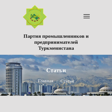
Партия промышленников и
предпринимателей
Туркменистана
Статьи
Главная
Статьи