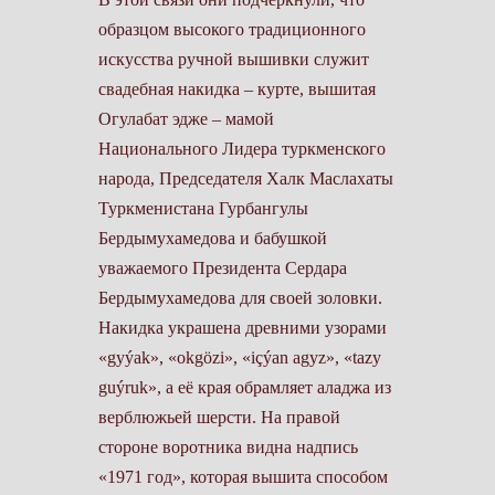
образцом высокого традиционного
искусства ручной вышивки служит
свадебная накидка – курте, вышитая
Огулабат эдже – мамой
Национального Лидера туркменского
народа, Председателя Халк Маслахаты
Туркменистана Гурбангулы
Бердымухамедова и бабушкой
уважаемого Президента Сердара
Бердымухамедова для своей золовки.
Накидка украшена древними узорами
«gyýak», «okgözi», «içýan agyz», «tazy
guýruk», а её края обрамляет аладжа из
верблюжьей шерсти. На правой
стороне воротника видна надпись
«1971 год», которая вышита способом