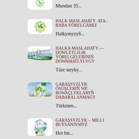
Mundan 35...
HALK MASLAHATY: ATA-
BABA ÝÖRELGÄMIZ
Halkymyzyň...
HALKA MASLAHATY —
DÖWLETLILIK
ÝÖRELGELERINIŇ
DOWAMATLYLYGY
Täze taryhy...
GARAŞSYZLYK:
ÖSÜŞLERIŇ WE
ROWAÇLYKLARYŇ
DABARALANMAGY
Türkmen...
GARAŞSYZLYK – MILLI
BUÝSANJYMYZ
Her bir...