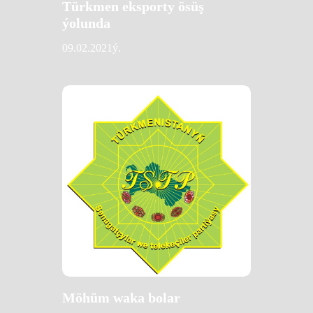
Türkmen eksporty ösüş
ýolunda
09.02.2021ý.
Möhüm waka bolar