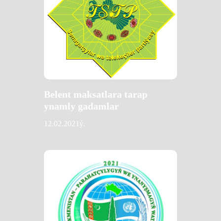
Belent maksatlara tarap
ynamly gadamlar
12.02.2021ý.