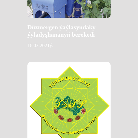
Düzmergen ýaýlasyndaky
ýyladyşhananyň berekedi
16.03.2021ý.