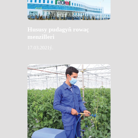
Hususy pudagyň rowaç
menzilleri
17.03.2021ý.