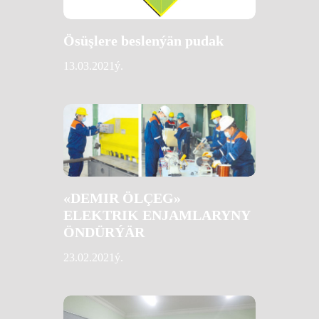
Ösüşlere beslenýän pudak
13.03.2021ý.
«DEMIR ÖLÇEG»
ELEKTRIK ENJAMLARYNY
ÖNDÜRÝÄR
23.02.2021ý.