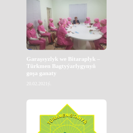
Garaşsyzlyk we Bitaraplyk –
Türkmen Bagtyýarlygynyň
goşa ganaty
20.02.2021ý.