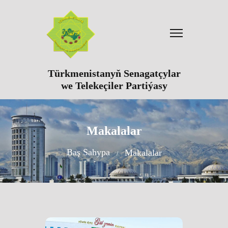
Türkmenistanyň Senagatçylar
we Telekeçiler Partiýasy
Makalalar
Baş Sahypa
Makalalar