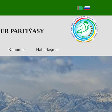
ER PARTIÝASY
Kanunlar
Habarlaşmak