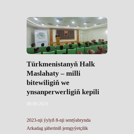
Türkmenistanyň Halk
Maslahaty – milli
bitewiligiň we
ynsanperwerligiň kepili
08.09.2023
2023-nji ýylyň 8-nji sentýabrynda
Arkadag şäheriniň jemgyýetçilik