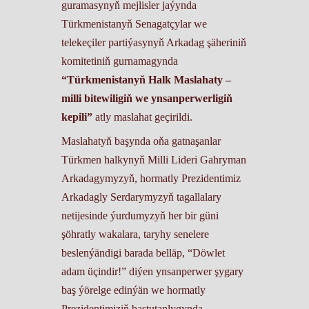
guramasynyň mejlisler jaýynda
Türkmenistanyň Senagatçylar we
telekeçiler partiýasynyň Arkadag şäheriniň
komitetiniň gurnamagynda
“Türkmenistanyň Halk Maslahaty –
milli bitewiligiň we ynsanperwerligiň
kepili”
atly maslahat geçirildi.
Maslahatyň başynda oňa gatnaşanlar
Türkmen halkynyň Milli Lideri Gahryman
Arkadagymyzyň, hormatly Prezidentimiz
Arkadagly Serdarymyzyň tagallalary
netijesinde ýurdumyzyň her bir güni
şöhratly wakalara, taryhy senelere
beslenýändigi barada belläp, “Döwlet
adam üçindir!” diýen ynsanperwer şygary
baş ýörelge edinýän we hormatly
Prezidentimiziň baştutanlygynda