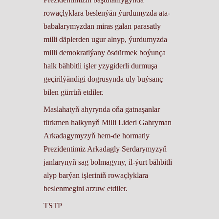
rowaçlyklara beslenýän ýurdumyzda ata-
babalarymyzdan miras galan parasatly
milli däplerden ugur alnyp, ýurdumyzda
milli demokratiýany ösdürmek boýunça
halk bähbitli işler yzygiderli durmuşa
geçirilýändigi dogrusynda uly buýsanç
bilen gürrüň etdiler.
Maslahatyň ahyrynda oňa gatnaşanlar
türkmen halkynyň Milli Lideri Gahryman
Arkadagymyzyň hem-de hormatly
Prezidentimiz Arkadagly Serdarymyzyň
janlarynyň sag bolmagyny, il-ýurt bähbitli
alyp barýan işleriniň rowaçlyklara
beslenmegini arzuw etdiler.
TSTP