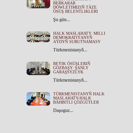
BERKARAR
DÖWLETIMIZIŇ TÄZE
ÖSÜŞ BELENTLIKLERI
Şu gün...
HALK MASLAHATY: MILLI
DEMOKRATIÝANYŇ
AÝDYŇ SUBUTNAMASY
Türkmenistanyň...
BEÝIK ÖSÜŞLERIŇ
GÖZBAŞY: ŞANLY
GARAŞSYZLYK
Türkmenistanyň...
TÜRKMENISTANYŇ HALK
MASLAHATY-HALK
BÄHBITLI ÇÖZGÜTLER
Daşoguz...
TÜRKMENISTANYŇ HALK
MASLAHATYNYŇ TARYHY
ÄHMIÝETI