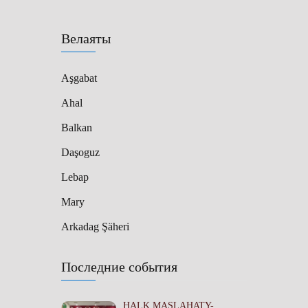
Велаяты
Aşgabat
Ahal
Balkan
Daşoguz
Lebap
Mary
Arkadag Şäheri
Последние события
HALK MASLAHATY-