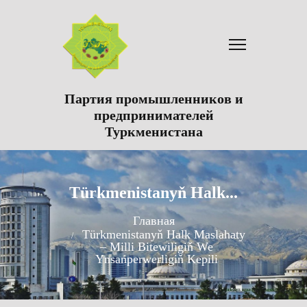
Партия промышленников и
предпринимателей
Туркменистана
Türkmenistanyň Halk...
Главная
Türkmenistanyň Halk Maslahaty
– Milli Bitewiligiň We
Ynsanperwerligiň Kepili