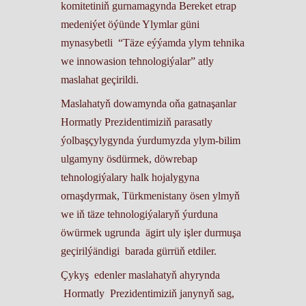
komitetiniň gurnamagynda Bereket etrap
medeniýet öýünde Ylymlar güni
mynasybetli “Täze eýýamda ylym tehnika
we innowasion tehnologiýalar” atly
maslahat geçirildi.
Maslahatyň dowamynda oňa gatnaşanlar
Hormatly Prezidentimiziň parasatly
ýolbaşçylygynda ýurdumyzda ylym-bilim
ulgamyny ösdürmek, döwrebap
tehnologiýalary halk hojalygyna
ornaşdyrmak, Türkmenistany ösen ylmyň
we iň täze tehnologiýalaryň ýurduna
öwürmek ugrunda ägirt uly işler durmuşa
geçirilýändigi barada gürrüň etdiler.
Çykyş edenler maslahatyň ahyrynda
Hormatly Prezidentimiziň janynyň sag,