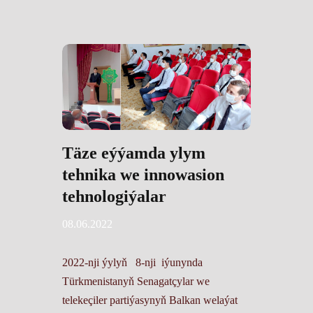
Täze eýýamda ylym
tehnika we innowasion
tehnologiýalar
08.06.2022
2022-nji ýylyň 8-nji iýunynda
Türkmenistanyň Senagatçylar we
telekeçiler partiýasynyň Balkan welaýat