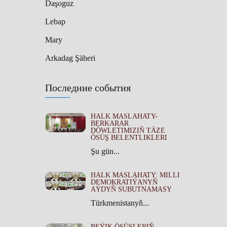
Daşoguz
Lebap
Mary
Arkadag Şäheri
Последние события
HALK MASLAHATY-
BERKARAR
DÖWLETIMIZIŇ TÄZE
ÖSÜŞ BELENTLIKLERI
Şu gün...
HALK MASLAHATY: MILLI
DEMOKRATIÝANYŇ
AÝDYŇ SUBUTNAMASY
Türkmenistanyň...
BEÝIK ÖSÜŞLERIŇ