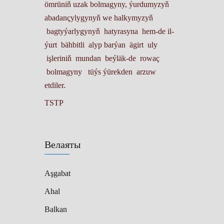
ömrüniň uzak bolmagyny, ýurdumyzyň
abadançylygynyň we halkymyzyň
bagtyýarlygynyň hatyrasyna hem-de il-
ýurt bähbitli alyp barýan ägirt uly
işleriniň mundan beýläk-de rowaç
bolmagyny tüýs ýürekden arzuw
etdiler.
TSTP
Велаяты
Aşgabat
Ahal
Balkan