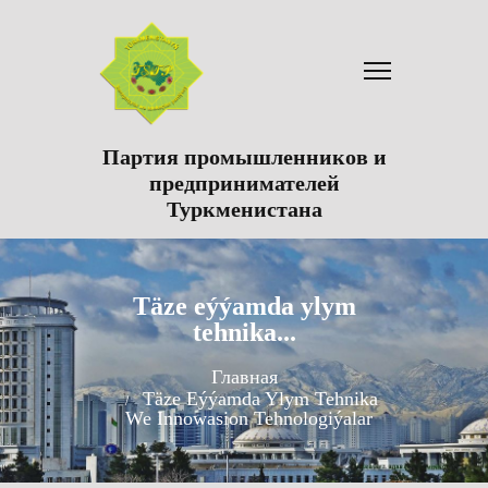
Партия промышленников и
предпринимателей
Туркменистана
Täze eýýamda ylym
tehnika...
Главная
Täze Eýýamda Ylym Tehnika
We Innowasion Tehnologiýalar