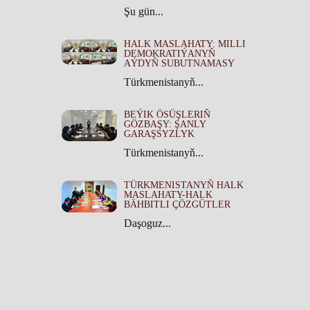
Şu gün...
HALK MASLAHATY: MILLI
DEMOKRATIÝANYŇ
AÝDYŇ SUBUTNAMASY
Türkmenistanyň...
BEÝIK ÖSÜŞLERIŇ
GÖZBAŞY: ŞANLY
GARAŞSYZLYK
Türkmenistanyň...
TÜRKMENISTANYŇ HALK
MASLAHATY-HALK
BÄHBITLI ÇÖZGÜTLER
Daşoguz...
TÜRKMENISTANYŇ HALK
MASLAHATYNYŇ TARYHY
ÄHMIÝETI
Türkmenistanyň...