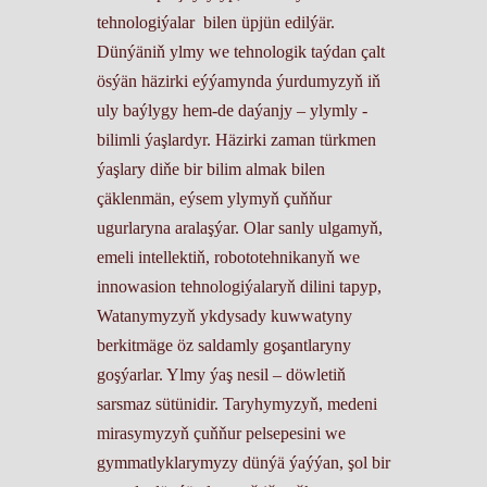
tehnologiýalar bilen üpjün edilýär.
Dünýäniň ylmy we tehnologik taýdan çalt
ösýän häzirki eýýamynda ýurdumyzyň iň
uly baýlygy hem-de daýanjy – ylymly -
bilimli ýaşlardyr. Häzirki zaman türkmen
ýaşlary diňe bir bilim almak bilen
çäklenmän, eýsem ylymyň çuňňur
ugurlaryna aralaşýar. Olar sanly ulgamyň,
emeli intellektiň, robototehnikanyň we
innowasion tehnologiýalaryň dilini tapyp,
Watanymyzyň ykdysady kuwwatyny
berkitmäge öz saldamly goşantlaryny
goşýarlar. Ylmy ýaş nesil – döwletiň
sarsmaz sütünidir. Taryhymyzyň, medeni
mirasymyzyň çuňňur pelsepesini we
gymmatlyklarymyzy dünýä ýaýýan, şol bir