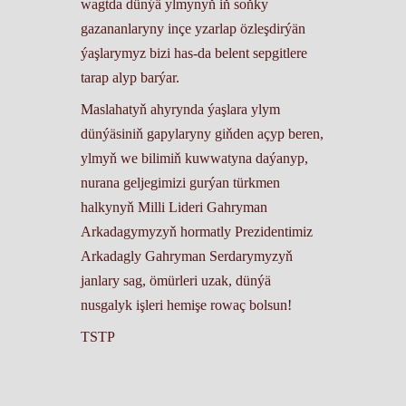
wagtda dünýä ylmynyň iň soňky
gazananlaryny inçe yzarlap özleşdirýän
ýaşlarymyz bizi has-da belent sepgitlere
tarap alyp barýar.
Maslahatyň ahyrynda ýaşlara ylym
dünýäsiniň gapylaryny giňden açyp beren,
ylmyň we bilimiň kuwwatyna daýanyp,
nurana geljegimizi gurýan türkmen
halkynyň Milli Lideri Gahryman
Arkadagymyzyň hormatly Prezidentimiz
Arkadagly Gahryman Serdarymyzyň
janlary sag, ömürleri uzak, dünýä
nusgalyk işleri hemişe rowaç bolsun!
TSTP