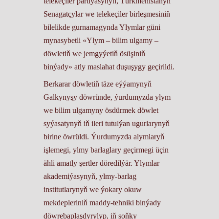
telekeçiler partiýasynyň, Türkmenistanyň
Senagatçylar we telekeçiler birleşmesiniň
bilelikde gurnamagynda Ylymlar güni
mynasybetli «Ylym – bilim ulgamy –
döwletiň we jemgyýetiň ösüşiniň
binýady» atly maslahat duşuşygy geçirildi.
Berkarar döwletiň täze eýýamynyň
Galkynyşy döwründe, ýurdumyzda ylym
we bilim ulgamyny ösdürmek döwlet
syýasatynyň iň ileri tutulýan ugurlarynyň
birine öwrüldi. Ýurdumyzda alymlaryň
işlemegi, ylmy barlaglary geçirmegi üçin
ähli amatly şertler döredilýär. Ylymlar
akademiýasynyň, ylmy-barlag
institutlarynyň we ýokary okuw
mekdepleriniň maddy-tehniki binýady
döwrebaplaşdyrylyp, iň soňky