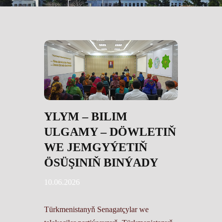
YLYM – BILIM
ULGAMY – DÖWLETIŇ
WE JEMGYÝETIŇ
ÖSÜŞINIŇ BINÝADY
10.06.2026
Türkmenistanyň Senagatçylar we