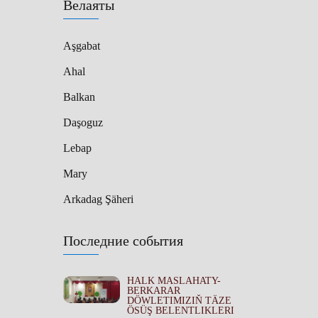
Велаяты
Aşgabat
Ahal
Balkan
Daşoguz
Lebap
Mary
Arkadag Şäheri
Последние события
HALK MASLAHATY-
BERKARAR
DÖWLETIMIZIŇ TÄZE
ÖSÜŞ BELENTLIKLERI