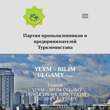
Партия промышленников и
предпринимателей
Туркменистана
YLYM – BILIM
ULGAMY –...
Главная
YLYM – BILIM ULGAMY –
DÖWLETIŇ WE JEMGYÝETIŇ
ÖSÜŞINIŇ BINÝADY