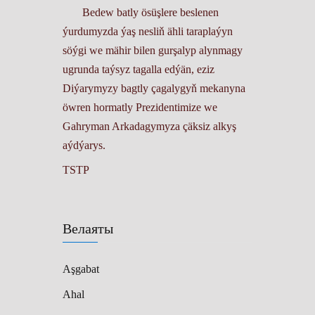
Bedew batly ösüşlere beslenen
ýurdumyzda ýaş nesliň ähli taraplaýyn
söýgi we mähir bilen gurşalyp alynmagy
ugrunda taýsyz tagalla edýän, eziz
Diýarymyzy bagtly çagalygyň mekanyna
öwren hormatly Prezidentimize we
Gahryman Arkadagymyza çäksiz alkyş
aýdýarys.
TSTP
Велаяты
Aşgabat
Ahal