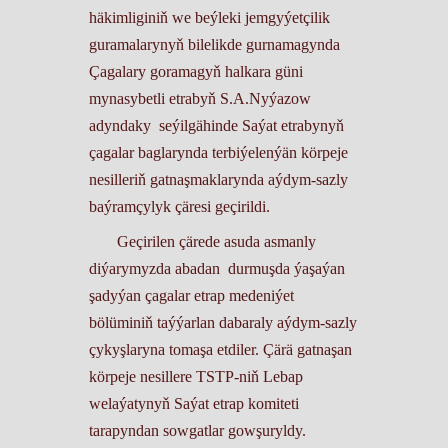
häkimliginiň we beýleki jemgyýetçilik
guramalarynyň bilelikde gurnamagynda
Çagalary goramagyň halkara güni
mynasybetli etrabyň S.A.Nyýazow
adyndaky seýilgähinde Saýat etrabynyň
çagalar baglarynda terbiýelenýän körpeje
nesilleriň gatnaşmaklarynda aýdym-sazly
baýramçylyk çäresi geçirildi.
Geçirilen çärede asuda asmanly
diýarymyzda abadan durmuşda ýaşaýan
şadyýan çagalar etrap medeniýet
bölüminiň taýýarlan dabaraly aýdym-sazly
çykyşlaryna tomaşa etdiler. Çärä gatnaşan
körpeje nesillere TSTP-niň Lebap
welaýatynyň Saýat etrap komiteti
tarapyndan sowgatlar gowşuryldy.