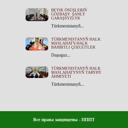
BEÝIK ÖSÜŞLERIŇ
GÖZBAŞY: ŞANLY
GARAŞSYZLYK
Türkmenistanyň...
TÜRKMENISTANYŇ HALK
MASLAHATY-HALK
BÄHBITLI ÇÖZGÜTLER
Daşoguz...
TÜRKMENISTANYŇ HALK
MASLAHATYNYŇ TARYHY
ÄHMIÝETI
Türkmenistanyň...
Все права защищены - ПППТ