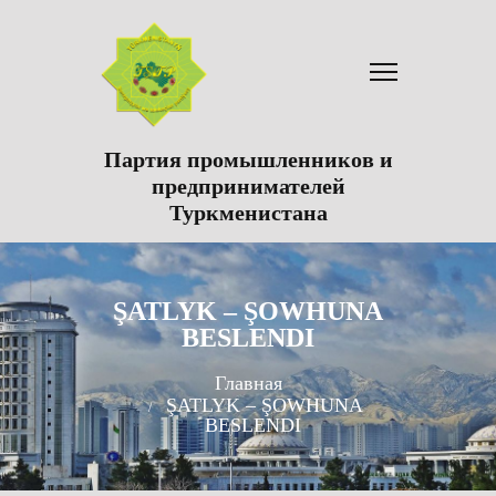
Партия промышленников и
предпринимателей
Туркменистана
ŞATLYK – ŞOWHUNA
BESLENDI
Главная
ŞATLYK – ŞOWHUNA
BESLENDI