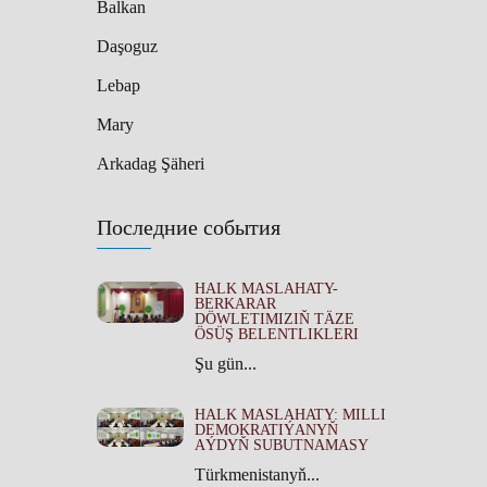
Balkan
Daşoguz
Lebap
Mary
Arkadag Şäheri
Последние события
HALK MASLAHATY-
BERKARAR
DÖWLETIMIZIŇ TÄZE
ÖSÜŞ BELENTLIKLERI
Şu gün...
HALK MASLAHATY: MILLI
DEMOKRATIÝANYŇ
AÝDYŇ SUBUTNAMASY
Türkmenistanyň...