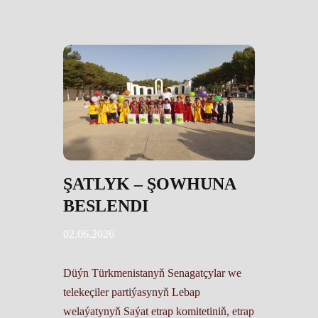
ŞATLYK – ŞOWHUNA
BESLENDI
02.06.2026
Düýn Türkmenistanyň Senagatçylar we
telekeçiler partiýasynyň Lebap
welaýatynyň Saýat etrap komitetiniň, etrap