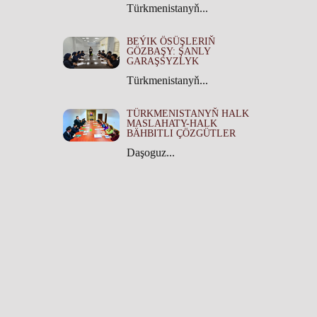
Türkmenistanyň...
BEÝIK ÖSÜŞLERIŇ
GÖZBAŞY: ŞANLY
GARAŞSYZLYK
Türkmenistanyň...
TÜRKMENISTANYŇ HALK
MASLAHATY-HALK
BÄHBITLI ÇÖZGÜTLER
Daşoguz...
TÜRKMENISTANYŇ HALK
MASLAHATYNYŇ TARYHY
ÄHMIÝETI
Türkmenistanyň...
Все права защищены - ПППТ