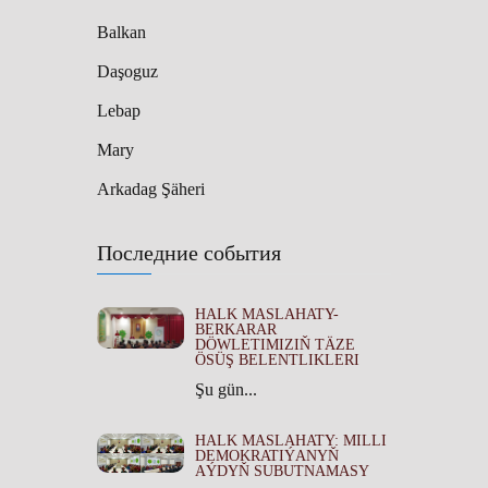
Balkan
Daşoguz
Lebap
Mary
Arkadag Şäheri
Последние события
HALK MASLAHATY-
BERKARAR
DÖWLETIMIZIŇ TÄZE
ÖSÜŞ BELENTLIKLERI
Şu gün...
HALK MASLAHATY: MILLI
DEMOKRATIÝANYŇ
AÝDYŇ SUBUTNAMASY