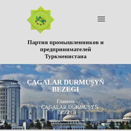
Партия промышленников и
предпринимателей
Туркменистана
ÇAGALAR DURMUŞYŇ
BEZEGI
Главная
ÇAGALAR DURMUŞYŇ
BEZEGI