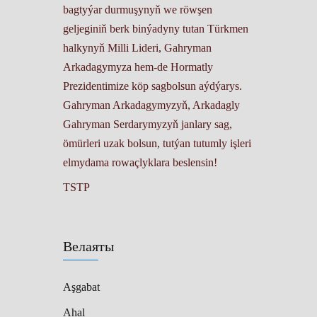
bagtyýar durmuşynyň we röwşen
geljeginiň berk binýadyny tutan Türkmen
halkynyň Milli Lideri, Gahryman
Arkadagymyza hem-de Hormatly
Prezidentimize köp sagbolsun aýdýarys.
Gahryman Arkadagymyzyň, Arkadagly
Gahryman Serdarymyzyň janlary sag,
ömürleri uzak bolsun, tutýan tutumly işleri
elmydama rowaçlyklara beslensin!
TSTP
Велаяты
Aşgabat
Ahal