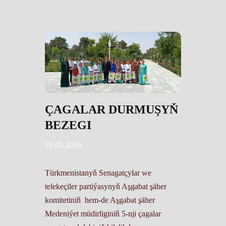
ÇAGALAR DURMUŞYŇ
BEZEGI
26.05.2026
Türkmenistanyň Senagatçylar we
telekeçiler partiýasynyň Aşgabat şäher
komitetiniň hem-de Aşgabat şäher
Medeniýet müdirliginiň 5-nji çagalar