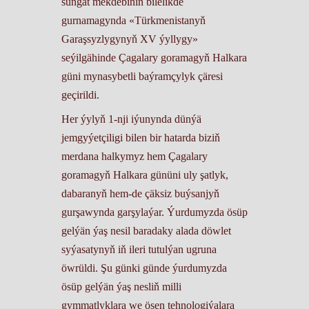
sungat mekdebiniň bilelikde
gurnamagynda «Türkmenistanyň
Garaşsyzlygynyň XV ýyllygy»
seýilgähinde Çagalary goramagyň Halkara
güni mynasybetli baýramçylyk çäresi
geçirildi.
Her ýylyň 1-nji iýunynda dünýä
jemgyýetçiligi bilen bir hatarda biziň
merdana halkymyz hem Çagalary
goramagyň Halkara gününi uly şatlyk,
dabaranyň hem-de çäksiz buýsanjyň
gurşawynda garşylaýar. Ýurdumyzda ösüp
gelýän ýaş nesil baradaky alada döwlet
syýasatynyň iň ileri tutulýan ugruna
öwrüldi. Şu günki günde ýurdumyzda
ösüp gelýän ýaş nesliň milli
gymmatlyklara we ösen tehnologiýalara