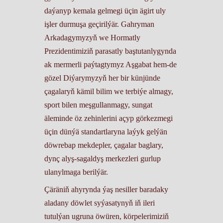
daýanyp kemala gelmegi üçin ägirt uly
işler durmuşa geçirilýär. Gahryman
Arkadagymyzyň we Hormatly
Prezidentimiziň parasatly baştutanlygynda
ak mermerli paýtagtymyz Aşgabat hem-de
gözel Diýarymyzyň her bir künjünde
çagalaryň kämil bilim we terbiýe almagy,
sport bilen meşgullanmagy, sungat
äleminde öz zehinlerini açyp görkezmegi
üçin dünýä standartlaryna laýyk gelýän
döwrebap mekdepler, çagalar baglary,
dynç alyş-sagaldyş merkezleri gurlup
ulanylmaga berilýär.
Çäräniň ahyrynda ýaş nesiller baradaky
aladany döwlet syýasatynyň iň ileri
tutulýan ugruna öwüren, körpelerimiziň