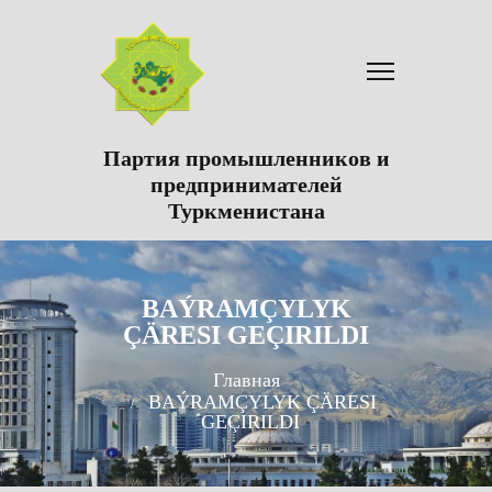
Партия промышленников и
предпринимателей
Туркменистана
BAÝRAMÇYLYK
ÇÄRESI GEÇIRILDI
Главная
BAÝRAMÇYLYK ÇÄRESI
GEÇIRILDI