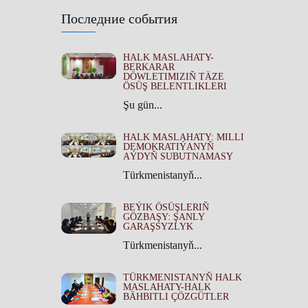
Последние события
HALK MASLAHATY-
BERKARAR
DÖWLETIMIZIŇ TÄZE
ÖSÜŞ BELENTLIKLERI
Şu gün...
HALK MASLAHATY: MILLI
DEMOKRATIÝANYŇ
AÝDYŇ SUBUTNAMASY
Türkmenistanyň...
BEÝIK ÖSÜŞLERIŇ
GÖZBAŞY: ŞANLY
GARAŞSYZLYK
Türkmenistanyň...
TÜRKMENISTANYŇ HALK
MASLAHATY-HALK
BÄHBITLI ÇÖZGÜTLER