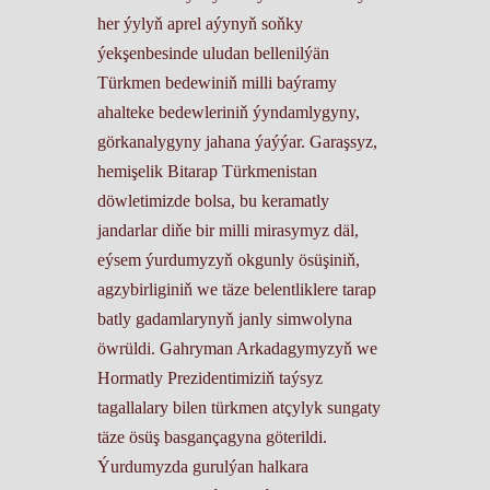
her ýylyň aprel aýynyň soňky
ýekşenbesinde uludan bellenilýän
Türkmen bedewiniň milli baýramy
ahalteke bedewleriniň ýyndamlygyny,
görkanalygyny jahana ýaýýar. Garaşsyz,
hemişelik Bitarap Türkmenistan
döwletimizde bolsa, bu keramatly
jandarlar diňe bir milli mirasymyz däl,
eýsem ýurdumyzyň okgunly ösüşiniň,
agzybirliginiň we täze belentliklere tarap
batly gadamlarynyň janly simwolyna
öwrüldi. Gahryman Arkadagymyzyň we
Hormatly Prezidentimiziň taýsyz
tagallalary bilen türkmen atçylyk sungaty
täze ösüş basgançagyna göterildi.
Ýurdumyzda gurulýan halkara