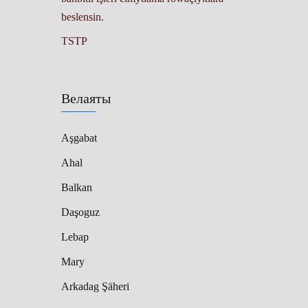
beslensin.
TSTP
Велаяты
Aşgabat
Ahal
Balkan
Daşoguz
Lebap
Mary
Arkadag Şäheri