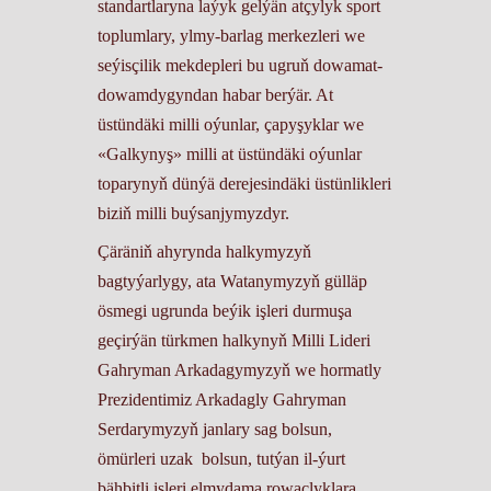
standartlaryna laýyk gelýän atçylyk sport
toplumlary, ylmy-barlag merkezleri we
seýisçilik mekdepleri bu ugruň dowamat-
dowamdygyndan habar berýär. At
üstündäki milli oýunlar, çapyşyklar we
«Galkynyş» milli at üstündäki oýunlar
toparynyň dünýä derejesindäki üstünlikleri
biziň milli buýsanjymyzdyr.
Çäräniň ahyrynda halkymyzyň
bagtyýarlygy, ata Watanymyzyň gülläp
ösmegi ugrunda beýik işleri durmuşa
geçirýän türkmen halkynyň Milli Lideri
Gahryman Arkadagymyzyň we hormatly
Prezidentimiz Arkadagly Gahryman
Serdarymyzyň janlary sag bolsun,
ömürleri uzak bolsun, tutýan il-ýurt
bähbitli işleri elmydama rowaçlyklara