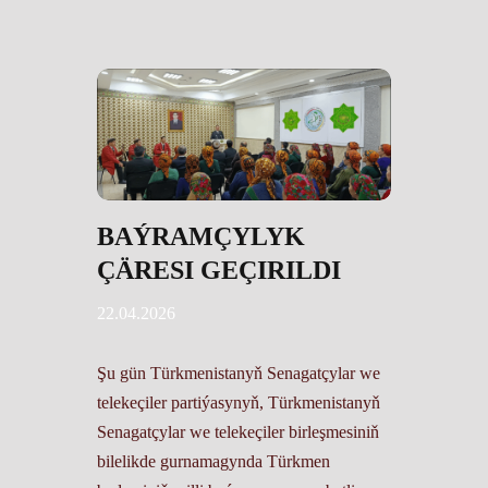
BAÝRAMÇYLYK
ÇÄRESI GEÇIRILDI
22.04.2026
Şu gün Türkmenistanyň Senagatçylar we
telekeçiler partiýasynyň, Türkmenistanyň
Senagatçylar we telekeçiler birleşmesiniň
bilelikde gurnamagynda Türkmen