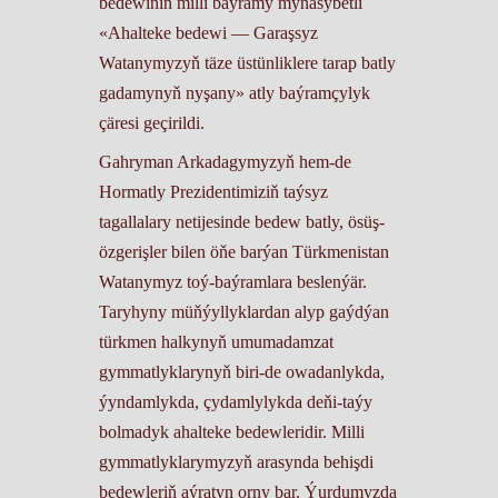
bedewiniň milli baýramy mynasybetli
«Ahalteke bedewi –– Garaşsyz
Watanymyzyň täze üstünliklere tarap batly
gadamynyň nyşany» atly baýramçylyk
çäresi geçirildi.
Gahryman Arkadagymyzyň hem-de
Hormatly Prezidentimiziň taýsyz
tagallalary netijesinde bedew batly, ösüş-
özgerişler bilen öňe barýan Türkmenistan
Watanymyz toý-baýramlara beslenýär.
Taryhyny müňýyllyklardan alyp gaýdýan
türkmen halkynyň umumadamzat
gymmatlyklarynyň biri-de owadanlykda,
ýyndamlykda, çydamlylykda deňi-taýy
bolmadyk ahalteke bedewleridir. Milli
gymmatlyklarymyzyň arasynda behişdi
bedewleriň aýratyn orny bar. Ýurdumyzda