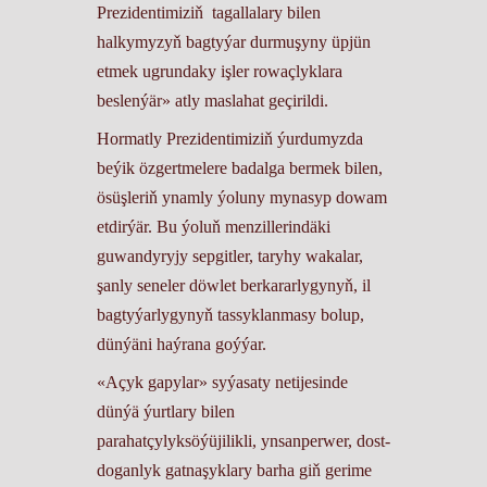
Prezidentimiziň tagallalary bilen
halkymyzyň bagtyýar durmuşyny üpjün
etmek ugrundaky işler rowaçlyklara
beslenýär» atly maslahat geçirildi.
Hormatly Prezidentimiziň ýurdumyzda
beýik özgertmelere badalga bermek bilen,
ösüşleriň ynamly ýoluny mynasyp dowam
etdirýär. Bu ýoluň menzillerindäki
guwandyryjy sepgitler, taryhy wakalar,
şanly seneler döwlet berkararlygynyň, il
bagtyýarlygynyň tassyklanmasy bolup,
dünýäni haýrana goýýar.
«Açyk gapylar» syýasaty netijesinde
dünýä ýurtlary bilen
parahatçylyksöýüjilikli, ynsanperwer, dost-
doganlyk gatnaşyklary barha giň gerime