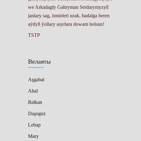
we Arkadagly Gahryman Serdarymyzyň
janlary sag, ömürleri uzak, badalga beren
aýdyň ýollary asyrlara dowam bolsun!
TSTP
Велаяты
Aşgabat
Ahal
Balkan
Daşoguz
Lebap
Mary