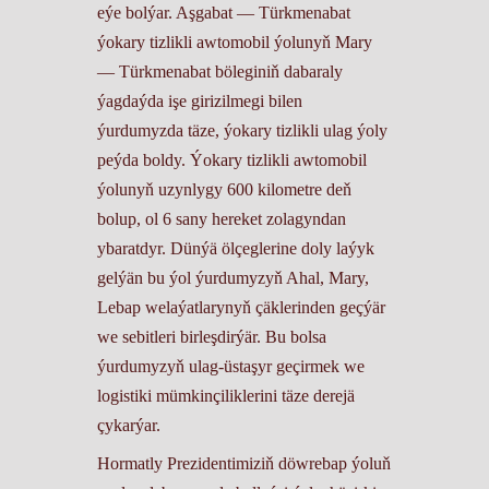
eýe bolýar. Aşgabat — Türkmenabat
ýokary tizlikli awtomobil ýolunyň Mary
— Türkmenabat böleginiň dabaraly
ýagdaýda işe girizilmegi bilen
ýurdumyzda täze, ýokary tizlikli ulag ýoly
peýda boldy. Ýokary tizlikli awtomobil
ýolunyň uzynlygy 600 kilometre deň
bolup, ol 6 sany hereket zolagyndan
ybaratdyr. Dünýä ölçeglerine doly laýyk
gelýän bu ýol ýurdumyzyň Ahal, Mary,
Lebap welaýatlarynyň çäklerinden geçýär
we sebitleri birleşdirýär. Bu bolsa
ýurdumyzyň ulag-üstaşyr geçirmek we
logistiki mümkinçiliklerini täze derejä
çykarýar.
Hormatly Prezidentimiziň döwrebap ýoluň