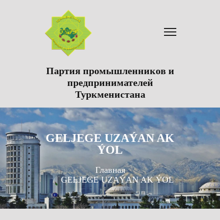
Партия промышленников и
предпринимателей
Туркменистана
GELJEGE UZAÝAN AK
ÝOL
Главная
GELJEGE UZAÝAN AK ÝOL