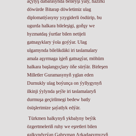
açylyş dabarasynda belleýşi ýaly, häzirki
döwürde Bitarap döwletimiz ulag
diplomatiýasyny yzygiderli ösdürip, bu
ugurda halkara bileleşigi, goňşy we
hyzmatdaş ýurtlar bilen netijeli
gatnaşyklary ýola goýýar. Ulag
ulgamynda bilelikdäki iri taslamalary
amala aşyrmaga işjeň gatnaşýar, möhüm
halkara başlangyçlary öňe sürýär. Birleşen
Milletler Guramasynyň yglan eden
Durnukly ulag boýunça on ýyllygynyň
ilkinji ýylynda şeýle iri taslamalaryň
durmuşa geçirilmegi bedew batly
ösüşlerimize şaýatlyk edýär.
Türkmen halkynyň ykbalyny beýik
özgertmeleriň ruhy we eşretleri bilen
galkyndyrýan Gahryman Arkadagymyzyň