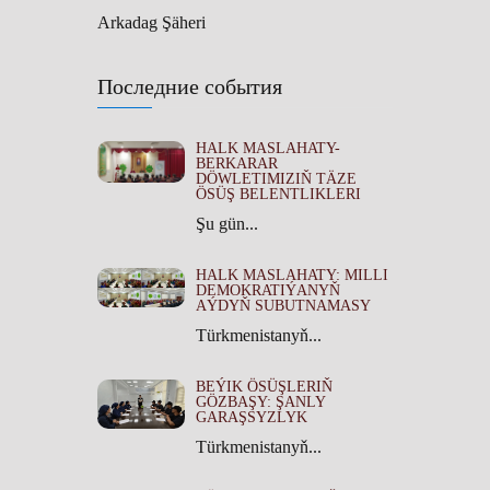
Arkadag Şäheri
Последние события
HALK MASLAHATY-
BERKARAR
DÖWLETIMIZIŇ TÄZE
ÖSÜŞ BELENTLIKLERI
Şu gün...
HALK MASLAHATY: MILLI
DEMOKRATIÝANYŇ
AÝDYŇ SUBUTNAMASY
Türkmenistanyň...
BEÝIK ÖSÜŞLERIŇ
GÖZBAŞY: ŞANLY
GARAŞSYZLYK
Türkmenistanyň...