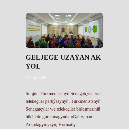
GELJEGE UZAÝAN AK
ÝOL
15.04.2026
Şu gün Türkmenistanyň Senagatçylar we
telekeçiler partiýasynyň, Türkmenistanyň
Senagatçylar we telekeçiler birleşmesiniň
bilelikde gurnamagynda «Gahryman
Arkadagymyzyň, Hormatly