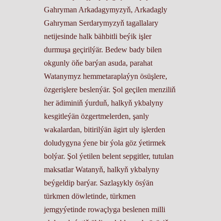
Gahryman Arkadagymyzyň, Arkadagly
Gahryman Serdarymyzyň tagallalary
netijesinde halk bähbitli beýik işler
durmuşa geçirilýär. Bedew bady bilen
okgunly öňe barýan asuda, parahat
Watanymyz hemmetaraplaýyn ösüşlere,
özgerişlere beslenýär. Şol geçilen menziliň
her ädiminiň ýurduň, halkyň ykbalyny
kesgitleýän özgertmelerden, şanly
wakalardan, bitirilýän ägirt uly işlerden
doludygyna ýene bir ýola göz ýetirmek
bolýar. Şol ýetilen belent sepgitler, tutulan
maksatlar Watanyň, halkyň ykbalyny
beýgeldip barýar. Sazlaşykly ösýän
türkmen döwletinde, türkmen
jemgyýetinde rowaçlyga beslenen milli