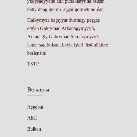
ykdysadyýetiň ähli pudaklarynda ösüşiň
batly depginlerini äşgär görmek bolýar.
Halkymyza bagtyýar durmuşy peşgeş
edýän Gahryman Arkadagymyzyň,
Arkadagly Gahryman Serdarymyzyň
janlar sag bolsun, beýik işleri üstünliklere
beslensin!
TSTP
Велаяты
Aşgabat
Ahal
Balkan