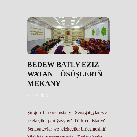
BEDEW BATLY EZIZ
WATAN––ÖSÜŞLERIŇ
MEKANY
31.03.2026
Şu gün Türkmenistanyň Senagatçylar we
telekeçiler partiýasynyň Türkmenistanyň
Senagatçylar we telekeçiler birleşmesiniň