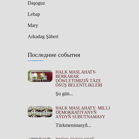
Daşoguz
Lebap
Mary
Arkadag Şäheri
Последние события
HALK MASLAHATY-
BERKARAR
DÖWLETIMIZIŇ TÄZE
ÖSÜŞ BELENTLIKLERI
Şu gün...
HALK MASLAHATY: MILLI
DEMOKRATIÝANYŇ
AÝDYŇ SUBUTNAMASY
Türkmenistanyň...