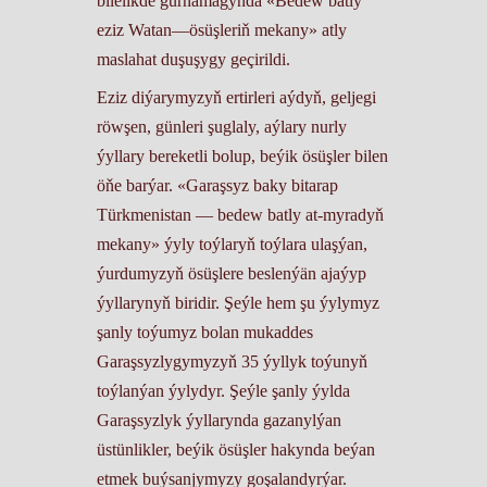
bilelikde gurnamagynda «Bedew batly
eziz Watan––ösüşleriň mekany» atly
maslahat duşuşygy geçirildi.
Eziz diýarymyzyň ertirleri aýdyň, geljegi
röwşen, günleri şuglaly, aýlary nurly
ýyllary bereketli bolup, beýik ösüşler bilen
öňe barýar. «Garaşsyz baky bitarap
Türkmenistan –– bedew batly at-myradyň
mekany» ýyly toýlaryň toýlara ulaşýan,
ýurdumyzyň ösüşlere beslenýän ajaýyp
ýyllarynyň biridir. Şeýle hem şu ýylymyz
şanly toýumyz bolan mukaddes
Garaşsyzlygymyzyň 35 ýyllyk toýunyň
toýlanýan ýylydyr. Şeýle şanly ýylda
Garaşsyzlyk ýyllarynda gazanylýan
üstünlikler, beýik ösüşler hakynda beýan
etmek buýsanjymyzy goşalandyrýar.