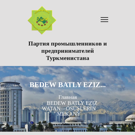
Партия промышленников и
предпринимателей
Туркменистана
BEDEW BATLY EZIZ...
Главная
BEDEW BATLY EZIZ
WATAN––ÖSÜŞLERIŇ
MEKANY