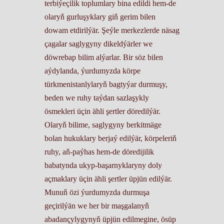
terbiýeçilik toplumlary bina edildi hem-de
olaryň gurluşyklary giň gerim bilen
dowam etdirilýär. Şeýle merkezlerde näsag
çagalar saglygyny dikeldýärler we
döwrebap bilim alýarlar. Bir söz bilen
aýdylanda, ýurdumyzda körpe
türkmenistanlylaryň bagtyýar durmuşy,
beden we ruhy taýdan sazlaşykly
ösmekleri üçin ähli şertler döredilýär.
Olaryň bilime, saglygyny berkitmäge
bolan hukuklary berjaý edilýär, körpeleriň
ruhy, aň-paýhas hem-de döredijilik
babatynda ukyp-başarnyklaryny doly
açmaklary üçin ähli şertler üpjün edilýär.
Munuň özi ýurdumyzda durmuşa
geçirilýän we her bir maşgalanyň
abadançylygynyň üpjün edilmegine, ösüp