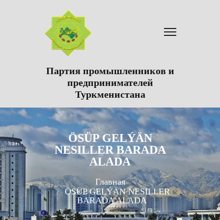
Партия промышленников и
предпринимателей
Туркменистана
ÖSÜP GELÝÄN
NESILLER BARADA
ALADA
Главная
ÖSÜP GELÝÄN NESILLER
BARADA ALADA