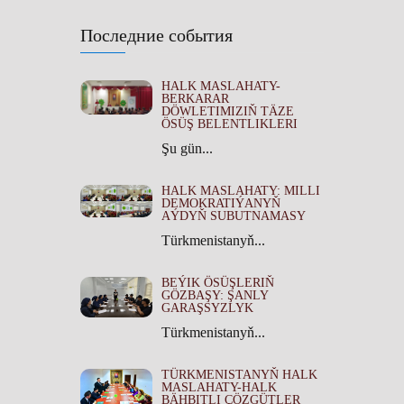
Последние события
HALK MASLAHATY-
BERKARAR
DÖWLETIMIZIŇ TÄZE
ÖSÜŞ BELENTLIKLERI
Şu gün...
HALK MASLAHATY: MILLI
DEMOKRATIÝANYŇ
AÝDYŇ SUBUTNAMASY
Türkmenistanyň...
BEÝIK ÖSÜŞLERIŇ
GÖZBAŞY: ŞANLY
GARAŞSYZLYK
Türkmenistanyň...
TÜRKMENISTANYŇ HALK
MASLAHATY-HALK
BÄHBITLI ÇÖZGÜTLER