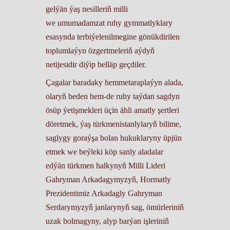
gelýän ýaş nesilleriň milli
we umumadamzat ruhy gymmatlyklary
esasynda terbiýelenilmegine gönükdirilen
toplumlaýyn özgertmeleriň aýdyň
netijesidir diýip belläp geçdiler.
Çagalar baradaky hemmetaraplaýyn alada,
olaryň beden hem-de ruhy taýdan sagdyn
ösüp ýetişmekleri üçin ähli amatly şertleri
döretmek, ýaş türkmenistanlylaryň bilime,
saglygy goraýşa bolan hukuklaryny üpjün
etmek we beýleki köp sanly aladalar
edýän türkmen halkynyň Milli Lideri
Gahryman Arkadagymyzyň, Hormatly
Prezidentimiz Arkadagly Gahryman
Serdarymyzyň janlarynyň sag, ömürleriniň
uzak bolmagyny, alyp barýan işleriniň