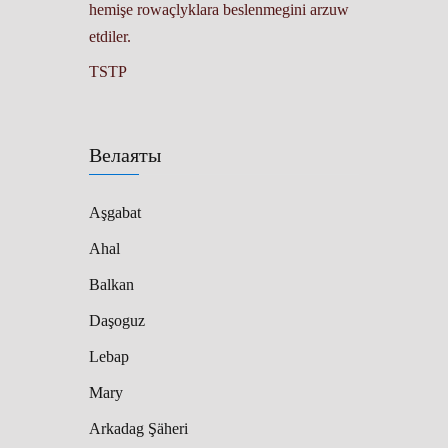
hemişe rowaçlyklara beslenmegini arzuw
etdiler.
TSTP
Велаяты
Aşgabat
Ahal
Balkan
Daşoguz
Lebap
Mary
Arkadag Şäheri