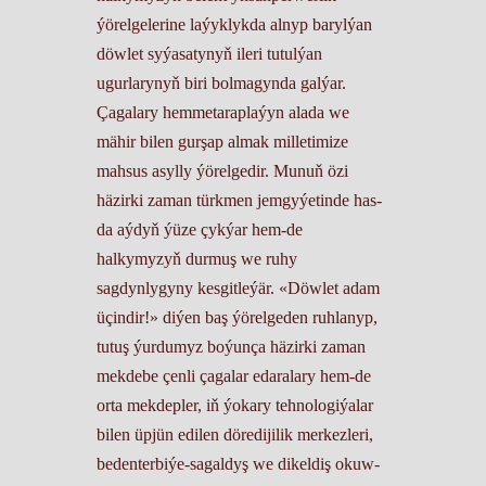
ýörelgelerine laýyklykda alnyp barylýan
döwlet syýasatynyň ileri tutulýan
ugurlarynyň biri bolmagynda galýar.
Çagalary hemmetaraplaýyn alada we
mähir bilen gurşap almak milletimize
mahsus asylly ýörelgedir. Munuň özi
häzirki zaman türkmen jemgyýetinde has-
da aýdyň ýüze çykýar hem-de
halkymyzyň durmuş we ruhy
sagdynlygyny kesgitleýär. «Döwlet adam
üçindir!» diýen baş ýörelgeden ruhlanyp,
tutuş ýurdumyz boýunça häzirki zaman
mekdebe çenli çagalar edaralary hem-de
orta mekdepler, iň ýokary tehnologiýalar
bilen üpjün edilen döredijilik merkezleri,
bedenterbiýe-sagaldyş we dikeldiş okuw-