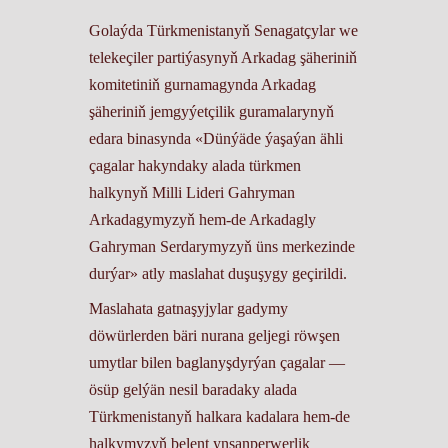
Golaýda Türkmenistanyň Senagatçylar we
telekeçiler partiýasynyň Arkadag şäheriniň
komitetiniň gurnamagynda Arkadag
şäheriniň jemgyýetçilik guramalarynyň
edara binasynda «Dünýäde ýaşaýan ähli
çagalar hakyndaky alada türkmen
halkynyň Milli Lideri Gahryman
Arkadagymyzyň hem-de Arkadagly
Gahryman Serdarymyzyň üns merkezinde
durýar» atly maslahat duşuşygy geçirildi.
Maslahata gatnaşyjylar gadymy
döwürlerden bäri nurana geljegi röwşen
umytlar bilen baglanyşdyrýan çagalar —
ösüp gelýän nesil baradaky alada
Türkmenistanyň halkara kadalara hem-de
halkymyzyň belent ynsanperwerlik