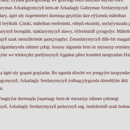
Gahryman Arkadagymyzyň hem-de Arkadagly Gahryman Serdarymyzyň
lary, ägirt uly özgertmeleri durmuşa geçirýän täze eýýamda mähriban
i beýikdir. Çünki, mähriban enelerimiz, edepli-ekramly, mylaýymzada g
arynyň bezegidir, ojaklarymyzyň alawy, öýlerimiziň çyragydyr. Mähri
muşyň uzak menzillerinde şamçyragdyr. Zenanlarymyzyň diňe-bir maşgal
 ulgamlarynda zähmet çekip, hususy ulgamda hem öz mynasyp orunlar
ar we telekeçiler partiýasynyň Aşgabat şäher komiteti tarapyndan Ha
a ägirt uly goşant goşýarlar. Bu ugurda döwlet we jemgyýet tarapynda
agymyzyň, Arkadagly Serdarymyzyň ýolbaşçylygynda döredilýän ähli
r.
 bagtyýar durmuşda ýaşamagy hem-de mynasyp zähmet çekmegi
yň, Arkadagly Serdarymyzyň janlarynyň sag, ömürleriniň uzak bolm