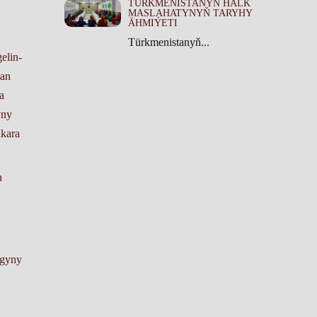
TÜRKMENISTANYŇ HALK
MASLAHATYNYŇ TARYHY
ÄHMIÝETI
Türkmenistanyň...
elin-
ban
a
yny
lkara
n
agyny