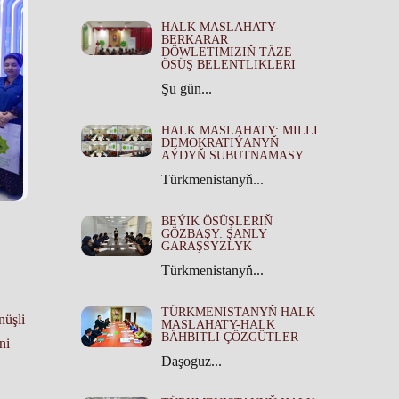
HALK MASLAHATY-
BERKARAR
DÖWLETIMIZIŇ TÄZE
ÖSÜŞ BELENTLIKLERI
Şu gün...
HALK MASLAHATY: MILLI
DEMOKRATIÝANYŇ
AÝDYŇ SUBUTNAMASY
Türkmenistanyň...
BEÝIK ÖSÜŞLERIŇ
GÖZBAŞY: ŞANLY
GARAŞSYZLYK
Türkmenistanyň...
TÜRKMENISTANYŇ HALK
nüşli
MASLAHATY-HALK
BÄHBITLI ÇÖZGÜTLER
ni
Daşoguz...