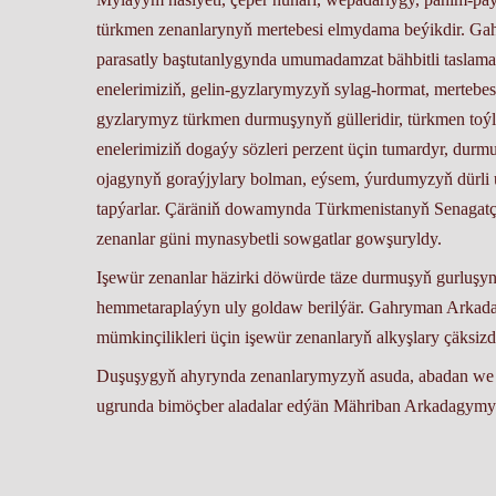
türkmen zenanlarynyň mertebesi elmydama beýikdir. 
parasatly baştutanlygynda umumadamzat bähbitli taslama
enelerimiziň, gelin-gyzlarymyzyň sylag-hormat, mertebes
gyzlarymyz türkmen durmuşynyň gülleridir, türkmen toýl
enelerimiziň dogaýy sözleri perzent üçin tumardyr, dur
ojagynyň goraýjylary bolman, eýsem, ýurdumyzyň dürli
tapýarlar. Çäräniň dowamynda Türkmenistanyň Senagatçyl
zenanlar güni mynasybetli sowgatlar gowşuryldy.
Işewür zenanlar häzirki döwürde täze durmuşyň gurluşyn
hemmetaraplaýyn uly goldaw berilýär. Gahryman Arkad
mümkinçilikleri üçin işewür zenanlaryň alkyşlary çäksizdi
Duşuşygyň ahyrynda zenanlarymyzyň asuda, abadan we
ugrunda bimöçber aladalar edýän Mähriban Arkadagymyz
arzuw etdiler.
TSTP