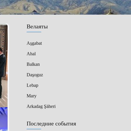
Велаяты
Aşgabat
Ahal
Balkan
Daşoguz
Lebap
Mary
Arkadag Şäheri
Последние события