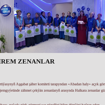
ÄHREM ZENANLAR
rtiýasynyň Aşgabat şäher komiteti tarapyndan «Abadan haly» açyk gör
 jemgyýetinde zähmet çekýän zenanlaryň arasynda Halkara zenanlar gü
hasy, zyýada görk-görmegi we gözelligi bilen dünýäni haýran eden