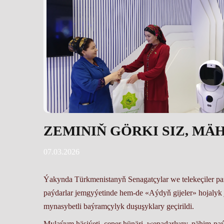
ZEMINIŇ GÖRKI SIZ, M
07.03.2026
Ýakynda Türkmenistanyň Senagatçylar we telekeçiler pa
paýdarlar jemgyýetinde hem-de «Aýdyň gijeler» hojalyk
mynasybetli baýramçylyk duşuşyklary geçirildi.
Mylaýym häsiýeti, çeper hünäri, wepadarlygy, pähim-paý